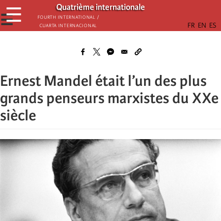
Passar
Quatrième internationale
☰
para
☰
Fourth International /
Cuarta Internacional
o
conteúdo
principal
Ernest Mandel était l’un des plus
grands penseurs marxistes du XXe
siècle