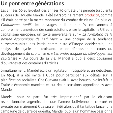
Un pont entre générations
Les années 60 et le début des années 70 ont été une période turbulente
au cours de laquelle Mandel a été extraordinairement
productif
, comme
s’il était porté par la marée montante du combat de classe. En plus du
Capitalisme tardif
, les ouvrages qu’il a publiés ces années-là
comprennent une étude des contradictions entre le capitalisme US et le
capitalisme européen, un texte universitaire sur
« La formation de la
pensée économique de Karl Marx »
, une critique de la tendance
eurocommuniste des Partis communiste d’Europe occidentale, une
analyse des cycles de croissance et de dépression au cours du
développement du capitalisme,
« Les ondes longues du développement
capitaliste »
. Au cours de sa vie, Mandel a publié deux douzaines
d’ouvrages et des centaines d’articles.
Simultanément, Mandel était un agitateur infatigable et un débatteur.
En 1964, il a été invité à Cuba pour participer aux débats sur la
planification socialiste. Che Guevara avait lu avec beaucoup d’intérêt le
Traité d’économie marxiste et eut des discussions approfondies avec
Mandel.
Mandel, pour sa part, fut très impressionné par le dirigeant
révolutionnaire argentin. Lorsque l’armée bolivienne a capturé et
exécuté sommairement Guevara en 1967 alors qu’il tentait de lancer une
campagne de guerre de guérilla, Mandel publia un hommage passionné