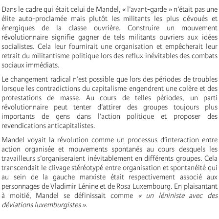
Dans le cadre qui était celui de Mandel, « l’avant-garde » n’était pas une
élite auto-proclamée mais plutôt les militants les plus dévoués et
énergiques de la classe ouvrière. Construire un mouvement
révolutionnaire signifie gagner de tels militants ouvriers aux idées
socialistes. Cela leur fournirait une organisation et empêcherait leur
retrait du militantisme politique lors des reflux inévitables des combats
sociaux immédiats.
Le changement radical n’est possible que lors des périodes de troubles
lorsque les contradictions du capitalisme engendrent une colère et des
protestations de masse. Au cours de telles périodes, un parti
révolutionnaire peut tenter d’attirer des groupes toujours plus
importants de gens dans l’action politique et proposer des
revendications anticapitalistes.
Mandel voyait la révolution comme un processus d’interaction entre
action organisée et mouvements spontanés au cours desquels les
travailleurs s’organiseraient inévitablement en différents groupes. Cela
transcendait le clivage stéréotypé entre organisation et spontanéité qui
au sein de la gauche marxiste était respectivement associé aux
personnages de Vladimir Lénine et de Rosa Luxembourg. En plaisantant
à moitié, Mandel se définissait comme
« un léniniste avec des
déviations luxemburgistes »
.