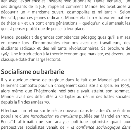
lien avec l’expérience et l’histoire révolutionnaire. Daniel Bensaïd, l’un
des dirigeants de la JCR, rappelait comment Mandel les avait aidés à
découvrir un « marxisme ouvert, cosmopolite et militant ». Selon
Bensaïd, pour ces jeunes radicaux, Mandel était un « tuteur en matière
de théorie » et un pont entre générations – quelqu’un qui amenait les
gens à penser plutôt que de penser à leur place.
Mandel possédait de grandes compétences pédagogiques qu’il a mises
en œuvre lors d’innombrables réunions avec des travailleurs, des
étudiants radicaux et des militants révolutionnaires. Sa brochure de
1967, Une introduction à la théorie économique marxiste, est devenu un
classique doté d’un large lectorat.
Socialisme ou barbarie
Il y a quelque chose de tragique dans le fait que Mandel qui avait
tellement combattu pour un changement socialiste a disparu en 1995,
alors même que l’hégémonie néolibérale avait atteint son sommet.
Mandel avait des difficultés à s’adapter au déclin des luttes sociales
depuis la fin des années 70.
Effectuant un retour sur le siècle nouveau dans le cadre d’une édition
populaire d’une
Introduction au marxisme
publiée par Mandel en 1974,
Bensaïd affirmait que son analyse politique optimiste quant aux
perspectives socialistes venait de
« la confiance sociologique dans