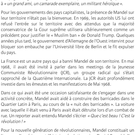
à
« un grand ami, un camarade exemplaire, un militant héroïque »
.
Pour les gouvernements des pays capitalistes, la présence de Mandel sur
leur territoire n’était pas la bienvenue. En 1969, les autorités US lui ont
refusé l’entrée sur le territoire avec des attendus que la majorité
conservatrice de la Cour suprême utilisera ultérieurement comme un
précédent pour justifier le « Muslim ban » de Donald Trump. Quelques
années plus tard, le gouvernement d’Allemagne de l’Ouest intervint pour
bloquer son embauche par l’Université libre de Berlin et le fit expulser
du pays.
La France est un autre pays qui a banni Mandel de son territoire. En mai
1968, il avait été invité à parler dans les meetings de la Jeunesse
Communiste Révolutionnaire (JCR), un groupe radical qui s’était
rapproché de la Quatrième Internationale. La JCR était profondément
investie dans les émeutes et les manifestations de Mai 1968.
Dans ce qui avait été une occasion satisfaisante de s’engager dans une
activité concrète, Mandel avait aidé à construire des barricades dans le
Quartier Latin à Paris, au cours de la « nuit des barricades ». La voiture
avec laquelle il était venu à Paris avait était détruite lors d’un combat de
rue. Un reporter avait entendu Mandel s’écrier
« Que c’est beau ! C’est la
révolution ! »
Pour la nouvelle génération de révolutionnaires, Mandel constituait un