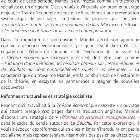
Au cours de cette période, Mandel s’est imposé comme un théoricien
socialiste et un dirigeant. C’est en 1962 qu’il publie son premier ouvrage
majeur, le Traité d’économie marxiste. Le livre donnait une présentation
systématique de son sujet, en tentant de prouver que l’on peut
« reconstituer tout le système économique de Karl Marx »
en déclinant
« les données scientifiques de la science contemporaine »
.
Dans l’introduction de son ouvrage, Mandel décrit son approche
comme « génético-évolutionniste », par quoi il veut dire qu’il s’est
engagé dans l’étude de l’origine et de l’évolution de son sujet. La
« théorie économique marxiste »
écrit-il doit être vue comme
« l’addition d’une méthode, des résultats obtenus par cette méthode, et
de résultats qui sont continuellement sujets à un réexamen »
. La
caractéristique du travail de Mandel est la combinaison de l’histoire et
de la théorie, en essayant en permanence d’intégrer de nouvelles
découvertes.
Réformes structurelles et stratégie socialiste
Pendant qu’il travaillait à la
Théorie économique marxiste
, un ouvrage
qui atteint presque 800 pages dans sa traduction anglaise, Mandel
élaborait une stratégie de
«
réformes structurelles anticapitalistes
»
dans le cadre du cercle autour de
La Gauche
. Par cette expression, il
voulait évoquer des réformes qui en elles-mêmes n’introduiraient pas le
socialisme mais représenteraient néanmoins des pas en sa direction et