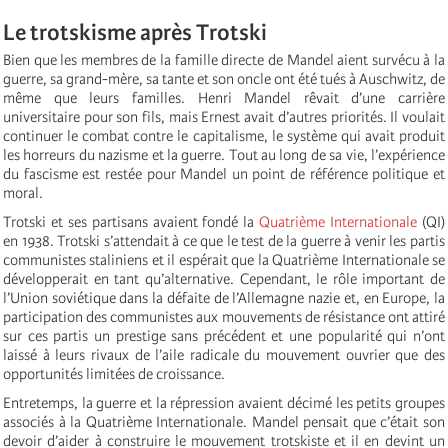
Le trotskisme après Trotski
Bien que les membres de la famille directe de Mandel aient survécu à la
guerre, sa grand-mère, sa tante et son oncle ont été tués à Auschwitz, de
même que leurs familles. Henri Mandel rêvait d’une carrière
universitaire pour son fils, mais Ernest avait d’autres priorités. Il voulait
continuer le combat contre le capitalisme, le système qui avait produit
les horreurs du nazisme et la guerre. Tout au long de sa vie, l’expérience
du fascisme est restée pour Mandel un point de référence politique et
moral.
Trotski et ses partisans avaient fondé la
Quatrième Internationale
(QI)
en 1938. Trotski s’attendait à ce que le test de la guerre à venir les partis
communistes staliniens et il espérait que la Quatrième Internationale se
développerait en tant qu’alternative. Cependant, le rôle important de
l’Union soviétique dans la défaite de l’Allemagne nazie et, en Europe, la
participation des communistes aux mouvements de résistance ont attiré
sur ces partis un prestige sans précédent et une popularité qui n’ont
laissé à leurs rivaux de l’aile radicale du mouvement ouvrier que des
opportunités limitées de croissance.
Entretemps, la guerre et la répression avaient décimé les petits groupes
associés à la Quatrième Internationale. Mandel pensait que c’était son
devoir d’aider à construire le mouvement trotskiste et il en devint un