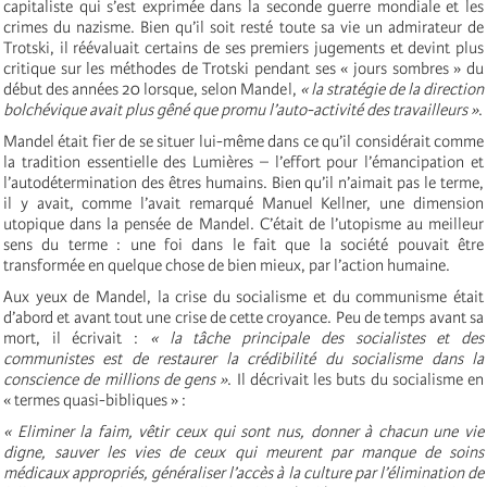
capitaliste qui s’est exprimée dans la seconde guerre mondiale et les
crimes du nazisme. Bien qu’il soit resté toute sa vie un admirateur de
Trotski, il réévaluait certains de ses premiers jugements et devint plus
critique sur les méthodes de Trotski pendant ses « jours sombres » du
début des années 20 lorsque, selon Mandel,
« la stratégie de la direction
bolchévique avait plus gêné que promu l’auto-activité des travailleurs »
.
Mandel était fier de se situer lui-même dans ce qu’il considérait comme
la tradition essentielle des Lumières – l’effort pour l’émancipation et
l’autodétermination des êtres humains. Bien qu’il n’aimait pas le terme,
il y avait, comme l’avait remarqué Manuel Kellner, une dimension
utopique dans la pensée de Mandel. C’était de l’utopisme au meilleur
sens du terme : une foi dans le fait que la société pouvait être
transformée en quelque chose de bien mieux, par l’action humaine.
Aux yeux de Mandel, la crise du socialisme et du communisme était
d’abord et avant tout une crise de cette croyance. Peu de temps avant sa
mort, il écrivait :
« la tâche principale des socialistes et des
communistes est de restaurer la crédibilité du socialisme dans la
conscience de millions de gens »
. Il décrivait les buts du socialisme en
« termes quasi-bibliques » :
« Eliminer la faim, vêtir ceux qui sont nus, donner à chacun une vie
digne, sauver les vies de ceux qui meurent par manque de soins
médicaux appropriés, généraliser l’accès à la culture par l’élimination de