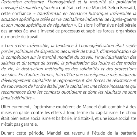
l’extension croissante, l’homogénéité et la maturité du prolétariat
envisagé de manière globale »
qui était celle de Mandel. Selon Bensaïd,
cette confiance
« transformait en tendance historique irréversible la
situation spécifique créée par le capitalisme industriel de l’après-guerre
et son mode spécifique de régulation »
. Et alors l’offensive néolibérale
des années 80 avait inversé ce processus et sapé les forces organisées
du monde du travail.
« Loin d’être irréversible, la tendance à l’homogénéisation était sapée
par les politiques de dispersion des unités de travail, d’intensification de
la compétition sur le marché mondial du travail, l’individualisation des
salaires et du temps de travail, la privatisation des loisirs et des modes
de vie, la destruction méthodiques des solidarités et des protections
sociales. En d’autres termes, loin d’être une conséquence mécanique du
développement capitaliste le regroupement des forces de résistance et
de subversion de l’ordre établi par le capital est une tâche incessante qui
recommence dans les combats quotidiens et dont les résultats ne sont
jamais définitifs ».
Ultérieurement, l’optimisme exubèrent de Mandel était combiné à des
mises en garde contre les effets à long terme du capitalisme. Le choix
était bien entre socialisme et barbarie, insistait-il, et une issue socialiste
n’était pas garantie.
Durant cette période, Mandel est revenu à l’étude de la barbarie