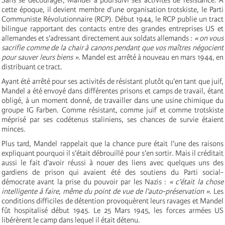
cette époque, il devient membre d’une organisation trotskiste, le Parti
Communiste Révolutionnaire (RCP). Début 1944, le RCP publie un tract
bilingue rapportant des contacts entre des grandes entreprises US et
allemandes et s’adressant directement aux soldats allemands :
« on vous
sacrifie comme de la chair à canons pendant que vos maîtres négocient
pour sauver leurs biens »
. Mandel est arrêté à nouveau en mars 1944, en
distribuant ce tract.
Ayant été arrêté pour ses activités de résistant plutôt qu’en tant que juif,
Mandel a été envoyé dans différentes prisons et camps de travail, étant
obligé, à un moment donné, de travailler dans une usine chimique du
groupe IG Farben. Comme résistant, comme juif et comme trotskiste
méprisé par ses codétenus staliniens, ses chances de survie étaient
minces.
Plus tard, Mandel rappelait que la chance pure était l’une des raisons
expliquant pourquoi il s’était débrouillé pour s’en sortir. Mais il créditait
aussi le fait d’avoir réussi à nouer des liens avec quelques uns des
gardiens de prison qui avaient été des soutiens du Parti social-
démocrate avant la prise du pouvoir par les Nazis :
« c’était la chose
intelligente à faire, même du point de vue de l’auto-préservation »
. Les
conditions difficiles de détention provoquèrent leurs ravages et Mandel
fût hospitalisé début 1945. Le 25 Mars 1945, les forces armées US
libérèrent le camp dans lequel il était détenu.