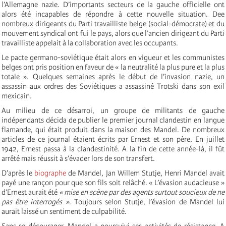
l’Allemagne nazie. D’importants secteurs de la gauche officielle ont
alors été incapables de répondre à cette nouvelle situation. Dee
nombreux dirigeants du Parti travailliste belge (social-démocrate) et du
mouvement syndical ont fui le pays, alors que l’ancien dirigeant du Parti
travailliste appelait à la collaboration avec les occupants.
Le pacte germano-soviétique était alors en vigueur et les communistes
belges ont pris position en faveur de « la neutralité la plus pure et la plus
totale ». Quelques semaines après le début de l’invasion nazie, un
assassin aux ordres des Soviétiques a assassiné Trotski dans son exil
mexicain.
Au milieu de ce désarroi, un groupe de militants de gauche
indépendants décida de publier le premier journal clandestin en langue
flamande, qui était produit dans la maison des Mandel. De nombreux
articles de ce journal étaient écrits par Ernest et son père. En juillet
1942, Ernest passa à la clandestinité. A la fin de cette année-là, il fût
arrêté mais réussit à s’évader lors de son transfert.
D’après le
biographe
de Mandel, Jan Willem Stutje, Henri Mandel avait
payé une rançon pour que son fils soit relâché. « L’évasion audacieuse »
d’Ernest aurait été
« mise en scène par des agents surtout soucieux de ne
pas être interrogés »
. Toujours selon Stutje, l’évasion de Mandel lui
aurait laissé un sentiment de culpabilité.
Sans se décourager, Mandel a poursuivi ses activités de résistance. A