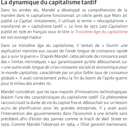
La dynamique du capitalisme tardif
Dans les années 60, Mandel a développé sa compréhension de la
manière dont le capitalisme fonctionnait un siècle après que Marx ait
publié
Le Capital
. Initialement, il utilisait le terme « néocapitalisme »
transformé en « capitalisme tardif ». Le livre de 1972
Late Capitalism
publié en 1976 en français sous le titre
le Troisième Age du capitalisme
est son ouvrage majeur.
Dans
Le troisième âge du capitalisme
, il tentait de
« fournir une
explication marxiste aux causes de l’onde longue de croissance rapide
qui a suivi la guerre »
. D’après Mandel, cette période de croissance avait
des « limites intrinsèques » qui garantissaient qu’elle déboucherait sur
« une autre onde longue de crise croissante sociale et économique pour
le monde capitaliste, caractérisée par un plus faible taux de croissance
globale »
. Il avait correctement prévu la fin du boom de l’après-guerre
pour le milieu des années 70.
Mandel considérait que les taux majorés d’innovations technologiques
étaient l’une des caractéristiques du capitalisme tardif. Ce phénomène
raccourcissait la durée de vie du capital fixe et débouchait sur un besoin
accru de planification pour les grandes entreprises. Il y avait aussi
l’intervention des gouvernements dans l’économie à une échelle sans
précédent afin d’éviter des pannes comme le krach de Wall Street en
1929. Comme Mandel l’observait en 1964,
« l’Etat garantit maintenant,