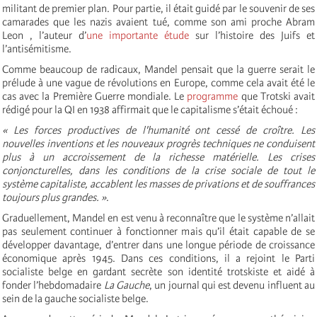
militant de premier plan. Pour partie, il était guidé par le souvenir de ses
camarades que les nazis avaient tué, comme son ami proche Abram
Leon , l’auteur d’
une importante étude
sur l’histoire des Juifs et
l’antisémitisme.
Comme beaucoup de radicaux, Mandel pensait que la guerre serait le
prélude à une vague de révolutions en Europe, comme cela avait été le
cas avec la Première Guerre mondiale. Le
programme
que Trotski avait
rédigé pour la QI en 1938 affirmait que le capitalisme s’était échoué :
« Les forces productives de l'humanité ont cessé de croître. Les
nouvelles inventions et les nouveaux progrès techniques ne conduisent
plus à un accroissement de la richesse matérielle. Les crises
conjoncturelles, dans les conditions de la crise sociale de tout le
système capitaliste, accablent les masses de privations et de souffrances
toujours plus grandes. »
.
Graduellement, Mandel en est venu à reconnaître que le système n’allait
pas seulement continuer à fonctionner mais qu’il était capable de se
développer davantage, d’entrer dans une longue période de croissance
économique après 1945. Dans ces conditions, il a rejoint le Parti
socialiste belge en gardant secrète son identité trotskiste et aidé à
fonder l’hebdomadaire
La Gauche
, un journal qui est devenu influent au
sein de la gauche socialiste belge.