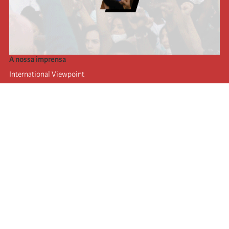
A nossa imprensa
International Viewpoint
Punto de vista internacional
Inprecor
Facebook
Twitter
A Internacional
Último Congresso da Internacional
Declarações do Comité Executivo
Instituto de Formação (IIRE)
Jovens
Autores
Videos