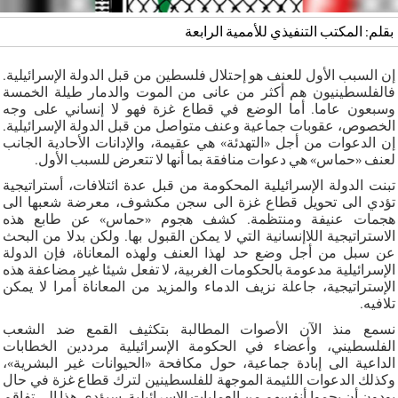
بقلم: المكتب التنفيذي للأممية الرابعة
إن السبب الأول للعنف هو إحتلال فلسطين من قبل الدولة الإسرائيلية.
فالفلسطينيون هم أكثر من عانى من الموت والدمار طيلة الخمسة
وسبعون عاما. أما الوضع في قطاع غزة فهو لا إنساني على وجه
الخصوص، عقوبات جماعية وعنف متواصل من قبل الدولة الإسرائيلية.
إن الدعوات من أجل «التهدئة» هي عقيمة، والإدانات الأحادية الجانب
لعنف «حماس» هي دعوات منافقة بما أنها لا تتعرض للسبب الأول.
تبنت الدولة الإسرائيلية المحكومة من قبل عدة ائتلافات، أستراتيجية
تؤدي الى تحويل قطاع غزة الى سجن مكشوف، معرضة شعبها الى
هجمات عنيفة ومنتظمة. كشف هجوم «حماس» عن طابع هذه
الاستراتيجية اللاإنسانية التي لا يمكن القبول بها. ولكن بدلا من البحث
عن سبل من أجل وضع حد لهذا العنف ولهذه المعاناة، فإن الدولة
الإسرائيلية مدعومة بالحكومات الغربية، لا تفعل شيئا غير مضاعفة هذه
الإستراتيجية، جاعلة نزيف الدماء والمزيد من المعاناة أمرا لا يمكن
تلافيه.
نسمع منذ الآن الأصوات المطالبة بتكثيف القمع ضد الشعب
الفلسطيني، وأعضاء في الحكومة الإسرائيلية مرددين الخطابات
الداعية الى إبادة جماعية، حول مكافحة «الحيوانات غير البشرية»،
وكذلك الدعوات اللئيمة الموجهة للفلسطينين لترك قطاع غزة في حال
يودون أن يحموا أنفسهم من العمليات الإسرائيلية. سيؤدي هذا الى تفاقم