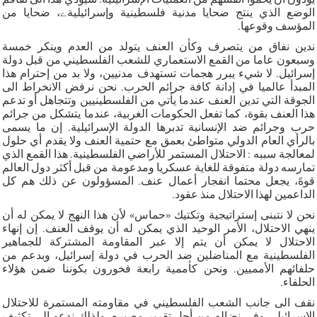
الوضع الذي ينتج ضحايا مدنية فلسطينية وإسرائيليةے، ضحايا من
المؤسف وقوعها.
ندين نفاق من يتصرف وكأن العنف يتولد من العدم وينكر خمسة
وسبعون عاما من القمع الاستعماري للشعب الفلسطيني من قبل دولة
إسرائيل. لا شيء يبرر هجمات تستهدف مدنيين، ولا بد من إحترام هذا
المبدأ عالميا في إدانة كافة جرائم الحرب. نحن نرفض الانخراط الى
الجوقة التي تدين العنف عندما يأتي من الفلسطينيين وتتجاهل أو تدعم
هذا العنف بقوة، كما تفعل الحكومات الغربية، عندما يتشكل من جرائم
حرب وجرائم ضد الإنسانية تدبرها الدولة الإسرائيلية. إن ما يسمى
بالرأي العام الدولي متواطئ بعمق مع حتمية العنف ولا يقدم أي حلول
لمعالجة سببه : الاحتلال المستمر للأراضي الفلسطينية. هذا القمع الذي
تمارسه دولة متفوقة للغاية عسكريا ومدعومة من قبل أكثر دول العالم
قوةَ، يجعل محتما انفجار أعمال عنف. المسؤولون عن ذلك هم كل
الداعمين لهذا الاحتلال منذ عقود.
نحن لا نتبنى إستراتيجية وتكتيك «حماس» لأن هذا النهج لا يمكن له أن
ينهي الاحتلال، الأمر الوحيد الذي يمكن له أن يوقف العنف. إن إنهاء
الاحتلال لا يمكن أن يتم إلا عبر المقاومة المشتركة للجماهير
الفلسطينية مع المناضلين ضد الحرب في دولة إسرائيل، وبدعم من
حلفائهم الأمميين. ونحن كأممية رابعة فخورون بكوننا ضمن هؤلاء
الحلفاء.
نقف الى جانب الشعب الفلسطيني في مقاومته المستمرة للاحتلال
الإسرائيلي وفي نضاله من أجل تقرير مصيره. ولذلك ندعو الى تكثيف