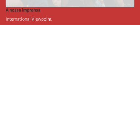
A nossa imprensa
International Viewpoint
Punto de vista internacional
Inprecor
Facebook
Twitter
A Internacional
Último Congresso da Internacional
Declarações do Comité Executivo
Instituto de Formação (IIRE)
Jovens
Autores
Videos
RSS
Ligações