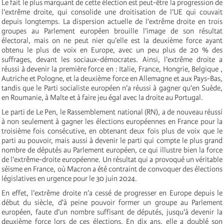
Le fait le plus marquant de cette élection est peut-être la progression de
l’extrême droite, qui consolide une droitisation de l’UE qui couvait
depuis longtemps. La dispersion actuelle de l’extrême droite en trois
groupes au Parlement européen brouille l’image de son résultat
électoral, mais on ne peut nier qu’elle est la deuxième force ayant
obtenu le plus de voix en Europe, avec un peu plus de 20 % des
suffrages, devant les sociaux-démocrates. Ainsi, l’extrême droite a
réussi à devenir la première force en : Italie, France, Hongrie, Belgique ,
Autriche et Pologne, et la deuxième force en Allemagne et aux Pays-Bas,
tandis que le Parti socialiste européen n’a réussi à gagner qu’en Suède,
en Roumanie, à Malte et à faire jeu égal avec la droite au Portugal.
Le parti de Le Pen, le Rassemblement national (RN), a de nouveau réussi
à non seulement à gagner les élections européennes en France pour la
troisième fois consécutive, en obtenant deux fois plus de voix que le
parti au pouvoir, mais aussi à devenir le parti qui compte le plus grand
nombre de députés au Parlement européen, ce qui illustre bien la force
de l’extrême-droite européenne. Un résultat qui a provoqué un véritable
séisme en France, où Macron a été contraint de convoquer des élections
législatives en urgence pour le 30 juin 2024.
En effet, l’extrême droite n’a cessé de progresser en Europe depuis le
début du siècle, d'à peine pouvoir former un groupe au Parlement
européen, faute d’un nombre suffisant de députés, jusqu'à devenir la
deuxième force lors de ces élections. En dix ans, elle a doublé son