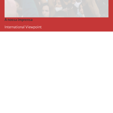
A nossa imprensa
International Viewpoint
Punto de vista internacional
Inprecor
Facebook
Twitter
A Internacional
Último Congresso da Internacional
Declarações do Comité Executivo
Instituto de Formação (IIRE)
Jovens
Autores
Videos
RSS