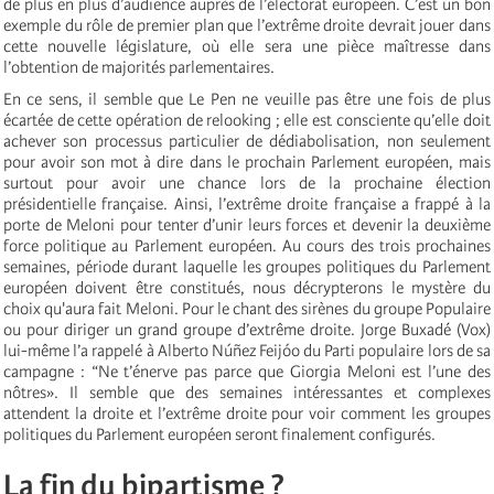
de plus en plus d’audience auprès de l’électorat européen. C’est un bon
exemple du rôle de premier plan que l’extrême droite devrait jouer dans
cette nouvelle législature, où elle sera une pièce maîtresse dans
l’obtention de majorités parlementaires.
En ce sens, il semble que Le Pen ne veuille pas être une fois de plus
écartée de cette opération de relooking ; elle est consciente qu’elle doit
achever son processus particulier de dédiabolisation, non seulement
pour avoir son mot à dire dans le prochain Parlement européen, mais
surtout pour avoir une chance lors de la prochaine élection
présidentielle française. Ainsi, l’extrême droite française a frappé à la
porte de Meloni pour tenter d’unir leurs forces et devenir la deuxième
force politique au Parlement européen. Au cours des trois prochaines
semaines, période durant laquelle les groupes politiques du Parlement
européen doivent être constitués, nous décrypterons le mystère du
choix qu'aura fait Meloni. Pour le chant des sirènes du groupe Populaire
ou pour diriger un grand groupe d’extrême droite. Jorge Buxadé (Vox)
lui-même l’a rappelé à Alberto Núñez Feijóo du Parti populaire lors de sa
campagne : “Ne t’énerve pas parce que Giorgia Meloni est l’une des
nôtres». Il semble que des semaines intéressantes et complexes
attendent la droite et l’extrême droite pour voir comment les groupes
politiques du Parlement européen seront finalement configurés.
La fin du bipartisme ?