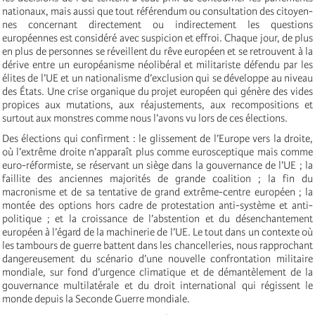
nationaux, mais aussi que tout référendum ou consultation des citoyen-
nes concernant directement ou indirectement les questions
européennes est considéré avec suspicion et effroi. Chaque jour, de plus
en plus de personnes se réveillent du rêve européen et se retrouvent à la
dérive entre un européanisme néolibéral et militariste défendu par les
élites de l’UE et un nationalisme d’exclusion qui se développe au niveau
des États. Une crise organique du projet européen qui génère des vides
propices aux mutations, aux réajustements, aux recompositions et
surtout aux monstres comme nous l’avons vu lors de ces élections.
Des élections qui confirment : le glissement de l’Europe vers la droite,
où l’extrême droite n’apparaît plus comme eurosceptique mais comme
euro-réformiste, se réservant un siège dans la gouvernance de l’UE ; la
faillite des anciennes majorités de grande coalition ; la fin du
macronisme et de sa tentative de grand extrême-centre européen ; la
montée des options hors cadre de protestation anti-système et anti-
politique ; et la croissance de l’abstention et du désenchantement
européen à l’égard de la machinerie de l’UE. Le tout dans un contexte où
les tambours de guerre battent dans les chancelleries, nous rapprochant
dangereusement du scénario d’une nouvelle confrontation militaire
mondiale, sur fond d’urgence climatique et de démantèlement de la
gouvernance multilatérale et du droit international qui régissent le
monde depuis la Seconde Guerre mondiale.