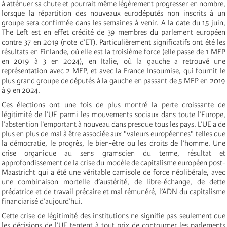
à atténuer sa chute et pourrait même légèrement progresser en nombre,
lorsque la répartition des nouveaux eurodéputés non inscrits à un
groupe sera confirmée dans les semaines à venir. A la date du 15 juin,
The Left est en effet crédité de 39 membres du parlement européen
contre 37 en 2019 (note d’ET). Particulièrement significatifs ont été les
résultats en Finlande, où elle est la troisième force (elle passe de 1 MEP
en 2019 à 3 en 2024), en Italie, où la gauche a retrouvé une
représentation avec 2 MEP, et avec la France Insoumise, qui fournit le
plus grand groupe de députés à la gauche en passant de 5 MEP en 2019
à 9 en 2024.
Ces élections ont une fois de plus montré la perte croissante de
légitimité de l’UE parmi les mouvements sociaux dans toute l’Europe,
l’abstention l’emportant à nouveau dans presque tous les pays. L’UE a de
plus en plus de mal à être associée aux "valeurs européennes" telles que
la démocratie, le progrès, le bien-être ou les droits de l’homme. Une
crise organique au sens gramscien du terme, résultat et
approfondissement de la crise du modèle de capitalisme européen post-
Maastricht qui a été une véritable camisole de force néolibérale, avec
une combinaison mortelle d’austérité, de libre-échange, de dette
prédatrice et de travail précaire et mal rémunéré, l’ADN du capitalisme
financiarisé d’aujourd’hui.
Cette crise de légitimité des institutions ne signifie pas seulement que
les décisions de l’UE tentent à tout prix de contourner les parlements