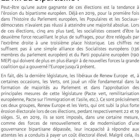
Peut-être qu’une autre gagnante de ces élections est la tendance à
l’érosion du bipartisme européen. Déjà en 2019, pour la première fois
dans l’histoire du Parlement européen, les Populaires et les Sociaux-
démocrates n’avaient pas réussi à atteindre une majorité absolue. Lors
de ces élections, cinq ans plus tard, les socialistes cessent d'être la
deuxième force recueillant le plus de suffrages, pour être relégués par
l’extrême droite à une troisième place historique. Les chiffres ne
suffisent pas à une simple alliance des Socialistes européens (136
membres du parlement européen) et du Parti populaire européen (190
MEP) qui doivent de plus en plus élargir à de nouvelles forces la grande
coalition qui a gouverné l’Europe jusqu’à présent.
En fait, dès la dernière législature, les libéraux de Renew Europe et, à
certaines occasions, les Verts, ont joué un rôle fondamental dans la
formation de majorités au Parlement et dans l’approbation des
principales mesures de cette législature (Pacte vert, remilitarisation
européenne, Pacte sur l’immigration et l’asile, etc.). Ce sont précisément
ces deux groupes, Renew Europe et les Verts, qui ont subi la plus forte
érosion électorale lors de ces élections, perdant respectivement 22 et 19
sièges. Si, en 2019, ils se sont imposés, dans une certaine mesure,
comme des forces de renouvellement et de modernisation d’une
gouvernance bipartisane dépassée, leur incapacité à répondre aux
attentes les a conduits à payer un coût électoral élevé. Malgré cela, ils