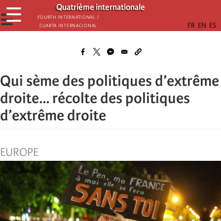
Passar
Quatrième internationale
☰
para
☰
Fourth International /
Cuarta Internacional
o
conteúdo
principal
Qui sème des politiques d’extrême
droite... récolte des politiques
d’extrême droite
EUROPE