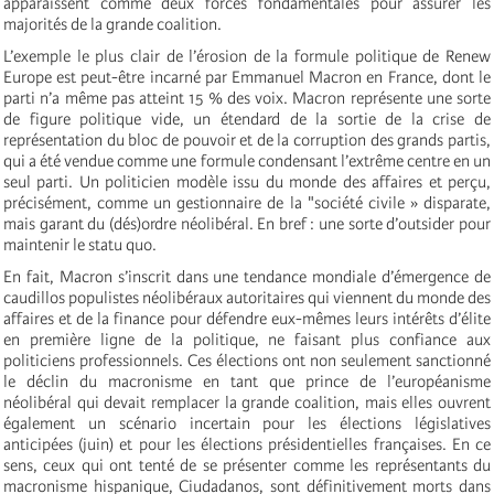
apparaissent comme deux forces fondamentales pour assurer les
majorités de la grande coalition.
L’exemple le plus clair de l’érosion de la formule politique de Renew
Europe est peut-être incarné par Emmanuel Macron en France, dont le
parti n’a même pas atteint 15 % des voix. Macron représente une sorte
de figure politique vide, un étendard de la sortie de la crise de
représentation du bloc de pouvoir et de la corruption des grands partis,
qui a été vendue comme une formule condensant l’extrême centre en un
seul parti. Un politicien modèle issu du monde des affaires et perçu,
précisément, comme un gestionnaire de la "société civile » disparate,
mais garant du (dés)ordre néolibéral. En bref : une sorte d’outsider pour
maintenir le statu quo.
En fait, Macron s’inscrit dans une tendance mondiale d’émergence de
caudillos populistes néolibéraux autoritaires qui viennent du monde des
affaires et de la finance pour défendre eux-mêmes leurs intérêts d’élite
en première ligne de la politique, ne faisant plus confiance aux
politiciens professionnels. Ces élections ont non seulement sanctionné
le déclin du macronisme en tant que prince de l’européanisme
néolibéral qui devait remplacer la grande coalition, mais elles ouvrent
également un scénario incertain pour les élections législatives
anticipées (juin) et pour les élections présidentielles françaises. En ce
sens, ceux qui ont tenté de se présenter comme les représentants du
macronisme hispanique, Ciudadanos, sont définitivement morts dans