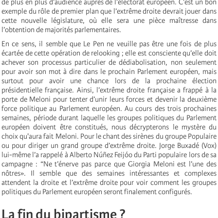
de plus en plus d’audience auprès de l’électorat européen. C’est un bon
exemple du rôle de premier plan que l’extrême droite devrait jouer dans
cette nouvelle législature, où elle sera une pièce maîtresse dans
l’obtention de majorités parlementaires.
En ce sens, il semble que Le Pen ne veuille pas être une fois de plus
écartée de cette opération de relooking ; elle est consciente qu’elle doit
achever son processus particulier de dédiabolisation, non seulement
pour avoir son mot à dire dans le prochain Parlement européen, mais
surtout pour avoir une chance lors de la prochaine élection
présidentielle française. Ainsi, l’extrême droite française a frappé à la
porte de Meloni pour tenter d’unir leurs forces et devenir la deuxième
force politique au Parlement européen. Au cours des trois prochaines
semaines, période durant laquelle les groupes politiques du Parlement
européen doivent être constitués, nous décrypterons le mystère du
choix qu'aura fait Meloni. Pour le chant des sirènes du groupe Populaire
ou pour diriger un grand groupe d’extrême droite. Jorge Buxadé (Vox)
lui-même l’a rappelé à Alberto Núñez Feijóo du Parti populaire lors de sa
campagne : “Ne t’énerve pas parce que Giorgia Meloni est l’une des
nôtres». Il semble que des semaines intéressantes et complexes
attendent la droite et l’extrême droite pour voir comment les groupes
politiques du Parlement européen seront finalement configurés.
La fin du bipartisme ?