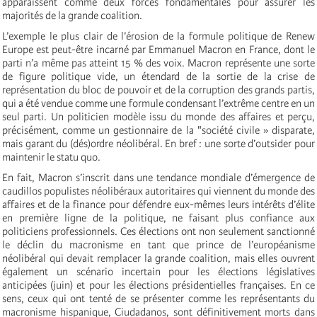
apparaissent comme deux forces fondamentales pour assurer les
majorités de la grande coalition.
L’exemple le plus clair de l’érosion de la formule politique de Renew
Europe est peut-être incarné par Emmanuel Macron en France, dont le
parti n’a même pas atteint 15 % des voix. Macron représente une sorte
de figure politique vide, un étendard de la sortie de la crise de
représentation du bloc de pouvoir et de la corruption des grands partis,
qui a été vendue comme une formule condensant l’extrême centre en un
seul parti. Un politicien modèle issu du monde des affaires et perçu,
précisément, comme un gestionnaire de la "société civile » disparate,
mais garant du (dés)ordre néolibéral. En bref : une sorte d’outsider pour
maintenir le statu quo.
En fait, Macron s’inscrit dans une tendance mondiale d’émergence de
caudillos populistes néolibéraux autoritaires qui viennent du monde des
affaires et de la finance pour défendre eux-mêmes leurs intérêts d’élite
en première ligne de la politique, ne faisant plus confiance aux
politiciens professionnels. Ces élections ont non seulement sanctionné
le déclin du macronisme en tant que prince de l’européanisme
néolibéral qui devait remplacer la grande coalition, mais elles ouvrent
également un scénario incertain pour les élections législatives
anticipées (juin) et pour les élections présidentielles françaises. En ce
sens, ceux qui ont tenté de se présenter comme les représentants du
macronisme hispanique, Ciudadanos, sont définitivement morts dans