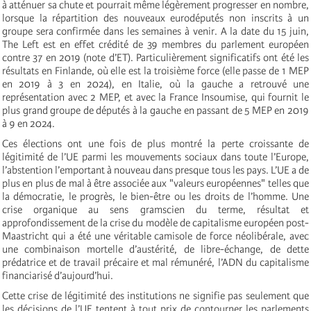
à atténuer sa chute et pourrait même légèrement progresser en nombre,
lorsque la répartition des nouveaux eurodéputés non inscrits à un
groupe sera confirmée dans les semaines à venir. A la date du 15 juin,
The Left est en effet crédité de 39 membres du parlement européen
contre 37 en 2019 (note d’ET). Particulièrement significatifs ont été les
résultats en Finlande, où elle est la troisième force (elle passe de 1 MEP
en 2019 à 3 en 2024), en Italie, où la gauche a retrouvé une
représentation avec 2 MEP, et avec la France Insoumise, qui fournit le
plus grand groupe de députés à la gauche en passant de 5 MEP en 2019
à 9 en 2024.
Ces élections ont une fois de plus montré la perte croissante de
légitimité de l’UE parmi les mouvements sociaux dans toute l’Europe,
l’abstention l’emportant à nouveau dans presque tous les pays. L’UE a de
plus en plus de mal à être associée aux "valeurs européennes" telles que
la démocratie, le progrès, le bien-être ou les droits de l’homme. Une
crise organique au sens gramscien du terme, résultat et
approfondissement de la crise du modèle de capitalisme européen post-
Maastricht qui a été une véritable camisole de force néolibérale, avec
une combinaison mortelle d’austérité, de libre-échange, de dette
prédatrice et de travail précaire et mal rémunéré, l’ADN du capitalisme
financiarisé d’aujourd’hui.
Cette crise de légitimité des institutions ne signifie pas seulement que
les décisions de l’UE tentent à tout prix de contourner les parlements