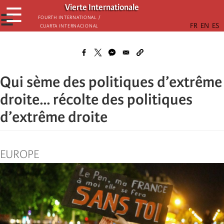
Skip
Vierte Internationale
☰
to
☰
Fourth International /
Cuarta Internacional
main
content
Qui sème des politiques d’extrême
droite... récolte des politiques
d’extrême droite
EUROPE