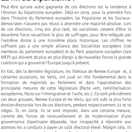
Peut-être qu’une autre gagnante de ces élections est la tendance à
l’érosion du bipartisme européen. Déjà en 2019, pour la première fois
dans l’histoire du Parlement européen, les Populaires et les Sociaux-
démocrates n’avaient pas réussi à atteindre une majorité absolue. Lors
de ces élections, cinq ans plus tard, les socialistes cessent d'être la
deuxième force recueillant le plus de suffrages, pour être relégués par
l’extrême droite à une troisième place historique. Les chiffres ne
suffisent pas à une simple alliance des Socialistes européens (136
membres du parlement européen) et du Parti populaire européen (190
MEP) qui doivent de plus en plus élargir à de nouvelles forces la grande
coalition qui a gouverné l’Europe jusqu’à présent.
En fait, dès la dernière législature, les libéraux de Renew Europe et, à
certaines occasions, les Verts, ont joué un rôle fondamental dans la
formation de majorités au Parlement et dans l’approbation des
principales mesures de cette législature (Pacte vert, remilitarisation
européenne, Pacte sur l’immigration et l’asile, etc.). Ce sont précisément
ces deux groupes, Renew Europe et les Verts, qui ont subi la plus forte
érosion électorale lors de ces élections, perdant respectivement 22 et 19
sièges. Si, en 2019, ils se sont imposés, dans une certaine mesure,
comme des forces de renouvellement et de modernisation d’une
gouvernance bipartisane dépassée, leur incapacité à répondre aux
attentes les a conduits à payer un coût électoral élevé. Malgré cela, ils