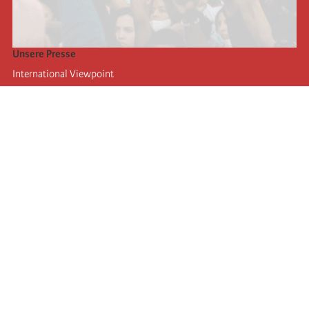
Unsere Presse
International Viewpoint
Punto de vista internacional
Inprecor
Facebook
Twitter
Die Internationale
Die letzten Kongresse der Internationale
Erklärungen des Büros der Vierten Internationale
Bildungseinrichtung IIRE
Jugend
Autors
Videos
RSS