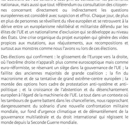
nationaux, mais aussi que tout référendum ou consultation des citoyen-
nes concernant directement ou indirectement les questions
européennes est considéré avec suspicion et effroi. Chaque jour, de plus
en plus de personnes se réveillent du rêve européen et se retrouvent à la
dérive entre un européanisme néolibéral et militariste défendu par les
élites de l’UE et un nationalisme d’exclusion qui se développe au niveau
des États. Une crise organique du projet européen qui génère des vides
propices aux mutations, aux réajustements, aux recompositions et
surtout aux monstres comme nous l’avons vu lors de ces élections.
Des élections qui confirment : le glissement de l’Europe vers la droite,
où l’extrême droite n’apparaît plus comme eurosceptique mais comme
euro-réformiste, se réservant un siège dans la gouvernance de l’UE ; la
faillite des anciennes majorités de grande coalition ; la fin du
macronisme et de sa tentative de grand extrême-centre européen ; la
montée des options hors cadre de protestation anti-système et anti-
politique ; et la croissance de l’abstention et du désenchantement
européen à l’égard de la machinerie de l’UE. Le tout dans un contexte où
les tambours de guerre battent dans les chancelleries, nous rapprochant
dangereusement du scénario d’une nouvelle confrontation militaire
mondiale, sur fond d’urgence climatique et de démantèlement de la
gouvernance multilatérale et du droit international qui régissent le
monde depuis la Seconde Guerre mondiale.