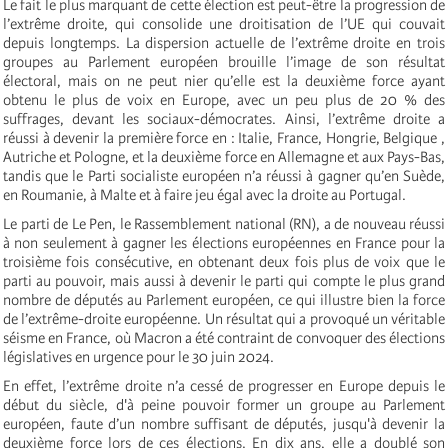
Le fait le plus marquant de cette élection est peut-être la progression de
l’extrême droite, qui consolide une droitisation de l’UE qui couvait
depuis longtemps. La dispersion actuelle de l’extrême droite en trois
groupes au Parlement européen brouille l’image de son résultat
électoral, mais on ne peut nier qu’elle est la deuxième force ayant
obtenu le plus de voix en Europe, avec un peu plus de 20 % des
suffrages, devant les sociaux-démocrates. Ainsi, l’extrême droite a
réussi à devenir la première force en : Italie, France, Hongrie, Belgique ,
Autriche et Pologne, et la deuxième force en Allemagne et aux Pays-Bas,
tandis que le Parti socialiste européen n’a réussi à gagner qu’en Suède,
en Roumanie, à Malte et à faire jeu égal avec la droite au Portugal.
Le parti de Le Pen, le Rassemblement national (RN), a de nouveau réussi
à non seulement à gagner les élections européennes en France pour la
troisième fois consécutive, en obtenant deux fois plus de voix que le
parti au pouvoir, mais aussi à devenir le parti qui compte le plus grand
nombre de députés au Parlement européen, ce qui illustre bien la force
de l’extrême-droite européenne. Un résultat qui a provoqué un véritable
séisme en France, où Macron a été contraint de convoquer des élections
législatives en urgence pour le 30 juin 2024.
En effet, l’extrême droite n’a cessé de progresser en Europe depuis le
début du siècle, d'à peine pouvoir former un groupe au Parlement
européen, faute d’un nombre suffisant de députés, jusqu'à devenir la
deuxième force lors de ces élections. En dix ans, elle a doublé son