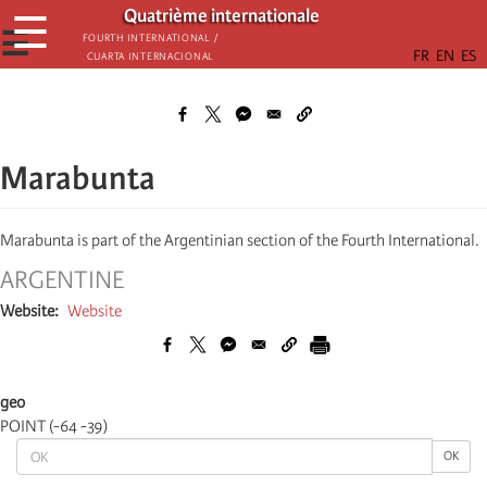
Passar
Quatrième internationale
☰
para
☰
Fourth International /
Cuarta Internacional
o
conteúdo
principal
Marabunta
Marabunta is part of the Argentinian section of the Fourth International.
ARGENTINE
Website
Website
geo
POINT (-64 -39)
OK
OK