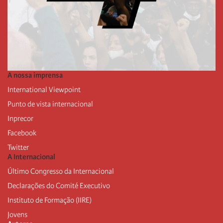
A nossa imprensa
International Viewpoint
Punto de vista internacional
Inprecor
Facebook
Twitter
A Internacional
Último Congresso da Internacional
Declarações do Comité Executivo
Instituto de Formação (IIRE)
Jovens