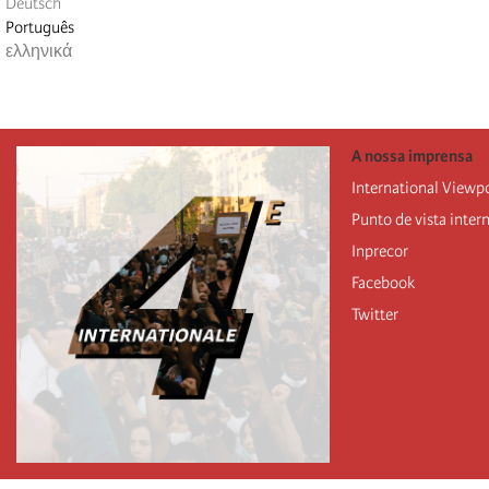
Deutsch
Português
ελληνικά
A nossa imprensa
International Viewp
Punto de vista inter
Inprecor
Facebook
Twitter