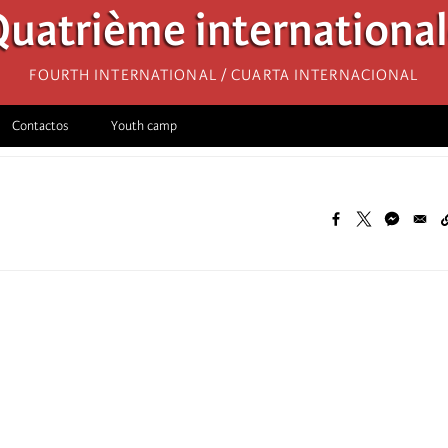
uatrième internationa
Fourth International / Cuarta Internacional
Contactos
Youth camp