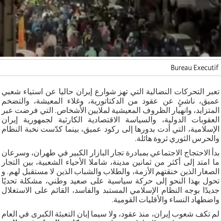
Bureau Executif
تعبر التحركات النضالية التي تهز شوارع إيران حاليا عن استياء شعبي
عميق، ناشئٍ عن عقود من الدكتاتورية، وغلاء المعيشة، والتضخم
المتزايد، وانهيار الظروف المعيشية لملايين الأشخاص. التي فرضت عبر
العقوبات الدولية، والسياسة الاقتصادية الكارثية لجمهورية إيران
الإسلامية، التي أدت بدورها إلى ركود عميق، بينما كدّست نخبة النظام
والحرس الثوري ثروة هائلة
.
بدأ الاحتجاج الاجتماعي بمبادرة تجار البازار الكبير في طهران، وسرعان
ما امتد إلى أكثر من ثمانين مدينة،
شاملا
الأحياء الشعبية، بين التجار
الصغار الذين خنقتهم الأزمة، والطلاب والشباب الذين لا مستقبل لهم. و
تحول بهذا النحو إلى حركة سياسية على صعيد وطني، مشكلة تحديًا
جديدًا بوجه النظام الإسلامي المستبد والفاسد، القائم على الاستغلال
واضطهاد النساء والأقليات القومية
.
لم تكف شعوب إيران، منذ عقود، ولا سيما إبان التعبئة الكبرى في العام