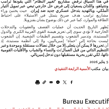
في هذا السياق نرفض مشاريع
”
تغيير النظام
“
التي يقودها ترامب
ونتنياهو، واللذان يسعيان إلى فرض حل خارجي تبعي عبر تمويل التيار
الملكي، وبالتهديد بتدخل عسكري جديد ضد إيران
.
حيث يختبئ وراء
مشاريع ترامب هدف صريح يتمثل في الاستيلاء على احتياط
الطاقة
والموارد
، كما عبر عن ذلك بوضوح بشأن بفنزويلا
.
يُظهر التاريخ الحديث أن عمليات القصف والعقوبات والتدخلات
الخارجية لا تؤدي سوى إلى تعزيز هيمنة القوى الغربية الكبرى والدول
المستبدة، وتدمير الشعوب وتقسيم الطبقات الشعبية. إن الشعوب
ليست بحاجة إلى ”حماة“ إمبرياليين، ولا إلى أنظمة مستبدة، إذ
أن
تحررها لا يمكن أن يتجلى إلا من خلال نضالات مستقلة وموحدة وعبر
التنظيم الذاتي من قبل العمال/ت والنساء والشباب والأقليات القومية
ذاتها، لكي تقرر بحرية مستقبلها دون تدخل إمبريالي
.
5
يناير 2026
بيان مكتب
الأممية الرابعة التنفيذي
Bureau Executif