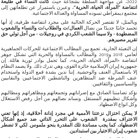
2022، عن مواجهة السلطة بشجاعة حيث
كانت النساء في طليعة
انتفاضة ”المرأة، الحياة، الحرية
“
، وعبرن باستمرار عن تطلعاتهن إلى
مجتمع ديمقراطي تسوده المساواة والعدالة الاجتماعية
.
وبالمثل، لا تقتصر الحركة الحالية على مجرد انتفاضة ظرفية، إذ أنها
تجسد جانبًا جديدًا من نضال
العمال/ت والطلاب/ت والنساء والشعوب
المضطهدة - ولا سيما الشعب الكردي في روجيلات - من أجل تولي حق
تقرير مصيرهم
.
إن التعبئة الجارية، تجمع بين المطالب الاجتماعية للحركات الجماهيرية
لعامي 2018 و2019 والمطالب بالمساواة والحرية التي تشكل جوهر
انتفاضة «المرأة، الحياة، الحرية»، كما تحمل بوادر ثورية هائلة. إن
جمهورية إيران الإسلامية خائرة القوى، وهي تدرك ذلك. ولا يصمد النظام
إلا باستعمال العنف والوحشية. إننا ندين بشدة قمع الدولة واستخدام
عنف الشرطة ضد المتظاهرين والناشطين الاجتماعيين والنقابيين
والسياسيين والثقافيين
.
نؤكد تضامننا الصادق مع إضراباتهم وتجمعاتهم ومظاهراتهم ومطالبهم
وأشكال تنظيمهم المستقل. ونساند نضالهم من أجل رفض الاستغلال
وكل انواع الاضطهاد
.
لا يمكن اختزال نزعتنا الأممية في مجرد إدانة أخلاقية، إذ إنها تعني
الاعتراف بمقدرة الشعوب على التحرر الذاتي ضد جميع أشكال
الاضطهاد، كما يجب مساندة تلك المقدرة بنحو ملموس. لكي لا تضطر
شعوب إيران الاختيار بين استبدادين
.