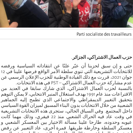
Parti socialiste des travailleurs
حزب العمال الاشتراكي، الجزائر
.
حتى و إن سبق لحزبنا أن عبّر علنًا عن انتقاداته السياسية ورفضه
للانتخابات التشريعية التي تنوي سلطة الأمر الواقع فرضها علينا في 12
جوان 2021، قررت مع ذلك القيادة الوطنية للحزب الإعلان الرسمي عن
عدم مشاركة حزب العمال الاشتراكي – PST في هذه الانتخابات.
بالنسبة لحزب العمال الاشتراكي، الذي شارك سابقا في العديد من
الاقتراعات منذ عام 1991 بهدف استغلال المنبر الانتخابي، لا يمكن التوهم
بتحقيق التغيير الديمقراطي والاجتماعي الذي تطمح إليه الجماهير
الشعبية من خلال الانتخابات بدون البناء المسبق لميزان القوة السياسي
داخل المجتمع. وفي السياق الحالي، ستجرى هذه الانتخابات التشريعية
في وقت عاد فيه الحراك الشعبي منذ 22 فيفري، وذلك مهما كانت
عيوبه وحدوده، طارحا علينا مسألة الاختيار بين المعسكر الشعبي و
معسكر السلطة وخارطة طريقها. فمرة أخرى، عاد التعبير عن رفض