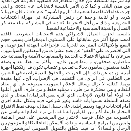
أية شرعية للسلطة من خلال المظاهرات الشعبية العارمة في العديد
من مدن البلاد. و كما كان الأمر بالنسبة لانتخابات عام 2002، و التي
جرت غداة الانتفاضة الشعبية لـ “الربيع الأسود” عام 2001 ، فإن حزبنا لا
يتردد و لو لثانية واحدة عن رفض المشاركة في مهزلة الانتخابات
التشريعية و ذلك من أجل الانخراط كعادته في المشاركة لبناء معسكر
النضال و التعبئة السياسية والاجتماعية لشعبنا.
بالنسبة لحزب العمال الاشتراكي هذه الانتخابات التشريعية فاقدة
لمصداقيتها أكثر من سابقاتها على المستوى الديمقراطي بسبب حجم
القمع والانتهاكات المتزايدة للحريات. فإجراءات التهدئة المزعومة، و
التي اقتصرت على “العفو” عن بضع عشرات من المعتقلين السياسيين،
سرعان ما كذبتها الاعتقالات الجديدة والمضايقات الأمنية و القضائية ضد
مناضلين، صحفيين، و متظاهرين عاديين. وأكثر من هذا، ندد و بصفة
علنية معتقلون سابقون بحالات تعذيب واغتصاب تكون قد ارتكبتها أجهزة
أمنية. زيادة عن ذلك، فإن الحريات و الحقوق الديمقراطية في التعبير،
في التظاهر، في الرأي، في التنظيم، في الإضراب، الخ.، كلها مقيدة
يوميا. كذلك، لا تزال وسائل الإعلام العمومية ممنوعة عن أي انتقاد
للنظام و هي محتكرة من طرف ممثليه فقط و من طرف الذين أعلنوا
له الولاء. أما قانون الانتخاب، الذي أقره نفس البرلمان المنحل و الذي
تصفه السلطة نفسها بأنه فاسد وغير شرعي، فإنه يشكل عقبة أخرى
أمام انتخابات نزيهة وديمقراطية. على سبيل المثال، يهدف نمط الاقتراع
المختار طوعا، أكثر من القوانين السابقة، إلى نزع الطابع السياسي عن
التصويت من خلال فرضه الاختيار بين المرشحين على نفس القائمة
وليس بين البرامج السياسية. وبذلك، ألا يمكن إلغاء التكافؤ المزعوم بين
الرجال والنساء؟ أما فيما يتعلق بالتمويل العمومي لمرشحين على