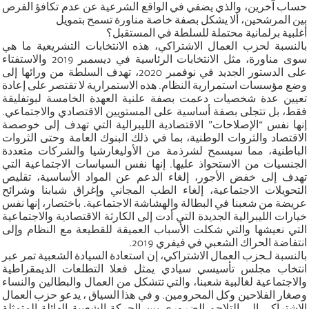
حساب آخرين، والذي يضفي في الواقع الشرعية عن عدم تكافؤ الفرص
بين المرشحين، ألا يشكل بصفة خاصة مناورة تسمح بتمويل
أغلبية برلمانية محتملة للسلطة في المستقبل؟
بالنسبة لحزب العمال الاشتراكي، هذه الانتخابات التشريعية ما هي
سوى مناورة، مثل الانتخابات الرئاسية في ديسمبر 2019 والاستفتاء
على الدستور الجديد في نوفمبر 2020، تهدف السلطة من ورائها إلى
وضع مؤسسات استمرارية النظام. هذه الاستمرارية لا تقتصر على إعادة
تعيين عدة شخصيات دعمت بصفة علنية العهدة الخامسة لبوتفليقة
فقط، بل تتجلى بصفة أساسية على المستويين الاقتصادي والاجتماعي.
إنها نفس “الإصلاحات” الاقتصادية الليبرالية التي تهدف إلى خوصصة
الاقتصاد والثروات الوطنية، بما في ذلك البنوك العامة وحتى الثروات
الباطنية، مما سيسمح لشرذمة من الأوليغارشيا والشركات متعددة
الجنسيات من الاستحواذ عليها. إنها نفس السياسات الاجتماعية التي
تهدف إلى خفض الأجور، إلغاء الدعم عن المواد الأساسية، تقليص
التحويلات الاجتماعية، إلغاء الطب المجاني وإغراق شبابنا وشرائح
عريضة من شعبنا في البطالة والهشاشة الاجتماعية. باختصار، إنها نفس
خيارات الليبرالية الجديدة التي أدت إلى الكارثة الاقتصادية والاجتماعية
التي نعيشها والتي شكلت الأسباب العميقة للقطيعة مع النظام وإلى
انتفاضة الحراك الشعبي في فيفري 2019.
بالنسبة لـحزب العمال الاشتراكي، إن استعادة السيادة الشعبية تمر عبر
انتخاب مجلس تأسيسي سيادي يمثل فعلا التطلعات الديمقراطية
والاجتماعية لغالبية شعبنا، والتي تتشكل من العمال والبطالين والنساء
وصغار الفلاحين وكل المحرومين. و في هذا السياق ، يدعو حزب العمال
الاشتراكي إلى التلاحم الضروري بين الحركة الشعبية الهائلة المتمثلة