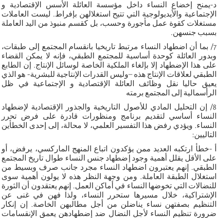
د-يمنح إخضاع النساء داخل مؤسسة العائلة الأسس الإقتصادية و
الإجتماعية والأيديولوجية التي تتيح استغلالهن بإفراط. ليست العاملات
مستغلات كقوة عمل مأجورة وحسب، بل كقسم منبوذ من اليد العاملة
بسبب جنسهن.
7/ بما أن اضطهاد النساء مرتبط تاريخيا بانقسام المجتمع إلى طبقات،
وبدور العائلة كوحدة أساسية للمجتمع الطبقي، فإنه لا يمكن القضاء
على هذا الإضطهاد إلا بإلغاء الملكية الخاصة لوسائل الإنتاج. إن الطابع
الطبقي لعلاقات الإنتاج هذه –وليس القدرات الإنتاجية للبشرية- هو الذي
يعيق حاليا نقل وظائف العائلة الإقتصادية و الإجتماعية في ظل
الرأسمالية إلى المجتمع برمته
8/ إن التحليل المادي للأصول التاريخية والجذور الإقتصادية لإضطهاد
النساء أساسي لتقديم برنامج ومنظورات قادرة على فرض تحرر
النساء. ويؤدي رفض هذا التفسير العلمي، لا محالة، إلى إحدى الخطأين
التاليين:
أ -خطأ ارتكبه العديد ممن يؤكدون اتباع المنهج الماركسي، يرفض، أو
على الأقل يقلل أهمية وجود إضطهاد جنس النساء طوال تاريخ المجتمع
الطبقي. إنهم يعتبرون اضطهاد النساء مجرد جانب صرف وبسيط من
استغلال الطبقة العاملة. ومن وجهة النظر هذه لا يولون أهمية سوى
للنضالات التي تخوضها النساء في أماكن العمل. إنهم يعتقدون أن الثورة
الإشتراكية، خلال مسيرها ستحرر النساء، ولذا فهن في غنى عن
التنظيم بصفتهن نساء يناضلن من أجل مطالبهن الخاصة. إن إنكار
ضرورة تنظيم النساء لأجل النضال ضد إضطهادهن يعمق الإنقسامات