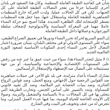
شأن في كفاحية الطبقة العاملة المنظمة. وكان هذا الصعود في بلدان
أخرى كإسبانيا جزءا من تفجر النضالات الطبقة العاملة على كل
الجبهات. لكن في كل الحالات عمليا، ولدت الحركة خارج المنظمات
الجماهيرية للطبقة العاملة وباستقلال عنها، مما جعل هذه المنظمات
تضطر للإستجابة لتلك الظاهرة الجديدة. هكذا أصبح نمو حركة النساء
عاملا مهما في المعركة السياسية والأيديولوجية لإضعاف سلطة
البورجوازية وعملائها داخل الطبقة العاملة.
إن النمو السريع لحركة تحرر النساء ودورها في تعميق الصراع الطبقي،
سواء على المستوى الدولي أو في مختلف البلدان، يثبتان ضرورة اعتبار
النضال لأجل تحرر النساء إحدى المكونات الأساسية لصعود الثورة
العالمية الجديد.
2/ لا مثيل لتجذر النساء هذا، سواء من حيث عمق ما عبر عنه من رفض
على المستويات الإقتصادية والإجتماعية والسياسية، أو من جهة
مستتبعاته على النضال ضد الإضطهاد والإستغلال الرأسماليين.
تشارك النساء بأعداد متزايدة، في بلد تلو الآخر، في حملات جماهيرية
ضد القوانين الرجعية حول الإجهاض، ومنع الحمل، وضد قوانين الزواج
الجائرة، وضد بنيات الحضانة غير الملائمة، وضد كل تقييد قانوني
للمساواة. وتندد بالتمييز على أساس الجنس، وتحارب الطريقة التي
يتجلى بها في كل المجالات: بدءا بالسياسة والتشغيل والتربية، وصولا
إلى الأوجه الخاصة للحياة اليومية، بما فيها عبء العمل المنزلي، وما
تتعرض له من عنف وتخويف في البيت وفي الشارع.