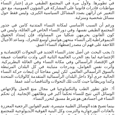
في تطويرها. ولأول مرة في المجتمع الطبقي جرى إعتبار النساء
مواطنات قادرات قانونيا على المشاركة في الشؤون العمومية، مع حق
التعبير عن آرائهن بصدد المشاكل السياسية الكبرى، وليس فقط حول
مسائل شخصية ومنزلية.
ورغم أن السبب الأساسي لمكانة النساء المتدنية كامن في جذور
المجتمع الطبقي نفسها، وفي دور النساء الخاص في العائلة، وليس في
كون القانون يحرمهن شكليا من المساواة، فإن إمتداد الحقوق
الديموقراطية إلى النساء منحهن هوامش أوسع للتحرك، وساعد الأجيال
اللاحقة على فهم أن مصدر إضطهاد النساء أعمق.
3/ يجب البحث عن أصل تجذر النساء الجديد في التحولات الإقتصادية و
الإجتماعية لما بعد الحرب العالمية الثانية التي ولدت تناقضات عميقة
في الإقتصاد الرأسمالي وفي مكانة النساء وفي العائلة البطريركية.
وأثرت نفس العوامل، وبدرجات متباينة في كل البلدان المرتبطة
بالسوق الرأسمالي العالمي. لكن ليس مفاجئا أن إنبعاث حركة النساء
الحالية جرى أولا داخل البلدان الرأسمالية المتقدمة كالولايات المتحدة
وكندا وبريطانيا حيث كانت تلك التحولات والتناقضات أشد عمقا.
أ?. خلق تطور الطب والتكنولوجيا في مجال منع الحمل والإجهاض
الوسائل التي تتيح للنساء تحكما أكبر في وظائفهن الإنجابية. إن تحكم
النساء في أجسادهن هو شرط مسبق لتحرر النساء.
بينما تصبح هذه الوسائل الطبية متيسرة، تقيم القوانين الرجعية المعززة
بالعادات البورجوازية والتزمت وكل البنية الفوقية الأيديولوجية للمجتمع