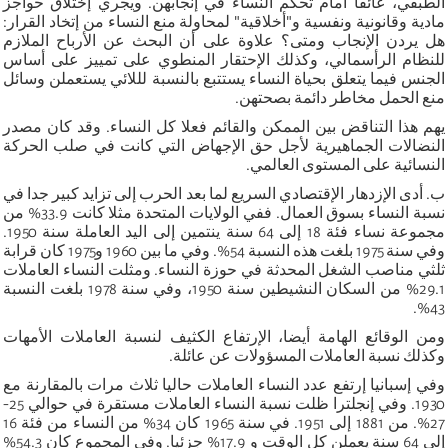
الطبقي، عائقا أمام تحكم النساء في إنجابهن. ويجري إختلاق حواجز
مادية وقانونية ونفسية و"أخلاقية" لمحاولة منع النساء من إتخاد القرار:
هل يردن الإنجاب ومتى؟ علاوة على أن البحث عن الأرباح الملازم
للنظام الرأسمالي، وكذلك الإحتقار المنطوي على تمييز على أساس
الجنس فيما يتعلق بحياة النساء يستتبع بالنسبة لللائي يستعملن وسائل
منع الحمل مخاطر دائمة بصحتهن.
يهم هذا التناقض بين الممكن والقائم فعلا كل النساء. وقد كان مصدر
النضالات الجماهيرية لأجل حق الإجهاض التي كانت في صلب الحركة
النسائية على المستوى العالمي.
ب. أدى الإزدهار الإقتصادي السريع لما بعد الحرب إلى تزايد كبير جدا في
نسبة النساء بسوق العمال. ففي الولايات المتحدة مثلا كانت 33.9% من
مجموعة نساء فئة 18 إلى 64 سنة ينتمين إلى اليد العاملة سنة 1950.
وفي سنة 1975 بلغت هذه النسبة 54%. وفي ما بين 1960 و1975 كان قرابة
ثلثي مناصب الشغل المحدثة في حوزة النساء. ومثلت النساء العاملات
29.1% من السكان النشيطين سنة 1950، وفي سنة 1978 بلغت النسبة
43%.
ومن الوقائع الهامة أيضا، الإرتفاع الكثيف لنسبة العاملات الأمهات
وكذلك نسبة العاملات المسؤولات عن عائلة.
وفي إسبانيا إرتفع عدد النساء العاملات حاليا ثلاث مرات بالمقارنة مع
1930. وفي إنجلترا ظلت نسبة النساء العاملات مستقرة في حوالي 25-
27%. من 1881 إلى 1951. في سنة 1965 كان 34% من النساء من فئة 16
إلى 64 سنة يعملن كل الوقت و 17.9% جزئيا. وفي المجموع كان 54.3%