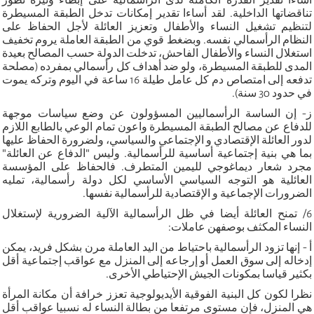
تناقضاتها الداخلية. لقد أساءا تقدير إمكانات تدخل الطبقة المسيطرة
لتنظيم تشغيل النساء والأطفال وتعزيز العائلة لأجل الحفاظ على
النظام الرأسمالي نفسه. وبضغط قوي من الطبقة العاملة يروم تخفيف
استغلال النساء والأطفال الفاحش، تدخلت الدولة حسب المصالح بعيدة
المدى للطبقة المسيطرة، ولو ضد أهداف كل رأسمالي بمفرده (مصلحة
تدفعه إلى امتصاص دم كل عامل طيلة 16 ساعة في اليوم وتركه يموت
في حدود 30 سنة).
ز- إن الساسة الرأسماليين المسؤولون عن وضع سياسات موجهة
للدفاع عن مصالح الطبقة المسيطرة واعون تمام الوعي بالطابع اللازم
لدور العائلة الإقتصادي و الإجتماعي والسياسي، ولضرورة الحفاظ عليها
بما هي بنية إجتماعية أساسية للرأسمالية. وليس "الدفاع عن العائلة"
مجرد شعار ديماغوجي لليمين المتطرف. فالحفاظ على المؤسسة
العائلية هو التوجه السياسي الأساسي لكل دولة رأسمالية، تمليه
الضرورات الإجماعية و الإقتصادية للرأسمالية نفسها.
6/ تمنح العائلة أيضا في ظل الرأسمالية الآلية الضرورية لإستغلال
النساء المكثف بوصفهن عاملات:
أ - إنها تزود الرأسمالية باحتياط من اليد العاملة مرن بشكل فريد، يمكن
إدخاله إلى سوق العمل أو إرجاعه إلى المنزل مع عواقب إجتماعية أقل
بكثير قياسا بمكونات الجيش الإحتياطي الأخرى.
نظرا لكون كل البنية الفوقية الأيديولوجية تعزز خرافة أن مكانة المرأة
هي المنزل، فإن مستوى مرتفعا من بطالة النساء له نسبيا عواقب أقل