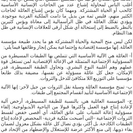
أغلب الناس لمحاولة إشباع عدد من الحاجات الإنسانية الأساسية
كالحب أو الحياة المشتركة. ومهما كان بؤس إشباع العائلة لحاجات
الكثير منهم، فليس ثمة من بديل ما دامت الملكية الفردية موجودة.
ويؤدي تفكك العائلة في ظل الرأسمالية إلى معاناة وبؤس كثيرين
بالنظر بالضبط إلى إستحالة أي شكل أرقى للعلاقات الإنسانية في ظل
هذا النظام.
لكن ليس منح المحبة والحياة المشتركة هو ما يحدد طبيعة مؤسسة
العائلة. إنها مؤسسة إقتصادية وإجتماعية يمكن إنجاز وظائفها فيما يلي:
أ- العائلة هي الآلية الأساسية التي تتملص بها الطبقات المسيطرة من
المسؤولية الإجتماعية المتمثلة في الإعالة الإقتصادية لمن تستغل قوة
عملهم وهم أغلبية النوع البشري. وتحاول الطبقة المسيطرة، قدر
الإمكان، جعل كل عائلة مسؤولة عن نفسها، مضيفة بذلك طابعا
مؤسسيا على التوزيع اللا متكافئ للدخل والثروات.
ب- تمنح مؤسسة العائلة وسيلة نقل الثروات من جيل لآخر: إنها الآلية
الإجتماعية الأساسية لتأبيد انقسام المجتمع إلى طبقات.
ج- المؤسسة العائلية هي، بالنسبة للطبقة المسيطرة، أرخص آلية
لإعادة إنتاج قوة العمل وأكثرها قبولا من الناحية الأيديولوجية: إلقاء
مسؤولية إعالة الشباب على عاتق العائلة، أي أقصى خفض لقسط
الثروات الإجتماعية –التي أصبحت ملكية فردية- المخصص لإعادة إنتاج
الطبقات الكادحة. بل أكثر، يؤدي نضال كل عائلة بشكل معزول لضمان
بقاء ذويها، إلى منع الأكثر عرضة للإستغلال والإضطهاد من الإتحاد في