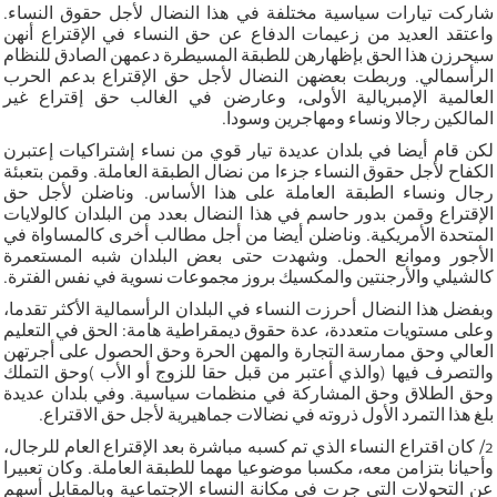
شاركت تيارات سياسية مختلفة في هذا النضال لأجل حقوق النساء.
واعتقد العديد من زعيمات الدفاع عن حق النساء في الإقتراع أنهن
سيحرزن هذا الحق بإظهارهن للطبقة المسيطرة دعمهن الصادق للنظام
الرأسمالي. وربطت بعضهن النضال لأجل حق الإقتراع بدعم الحرب
العالمية الإمبريالية الأولى، وعارضن في الغالب حق إقتراع غير
المالكين رجالا ونساء ومهاجرين وسودا.
لكن قام أيضا في بلدان عديدة تيار قوي من نساء إشتراكيات إعتبرن
الكفاح لأجل حقوق النساء جزءا من نضال الطبقة العاملة. وقمن بتعبئة
رجال ونساء الطبقة العاملة على هذا الأساس. وناضلن لأجل حق
الإقتراع وقمن بدور حاسم في هذا النضال بعدد من البلدان كالولايات
المتحدة الأمريكية. وناضلن أيضا من أجل مطالب أخرى كالمساواة في
الأجور وموانع الحمل. وشهدت حتى بعض البلدان شبه المستعمرة
كالشيلي والأرجنتين والمكسيك بروز مجموعات نسوية في نفس الفترة.
وبفضل هذا النضال أحرزت النساء في البلدان الرأسمالية الأكثر تقدما،
وعلى مستويات متعددة، عدة حقوق ديمقراطية هامة: الحق في التعليم
العالي وحق ممارسة التجارة والمهن الحرة وحق الحصول على أجرتهن
والتصرف فيها (والذي أعتبر من قبل حقا للزوج أو الأب )وحق التملك
وحق الطلاق وحق المشاركة في منظمات سياسية. وفي بلدان عديدة
بلغ هذا التمرد الأول ذروته في نضالات جماهيرية لأجل حق الاقتراع.
2/ كان اقتراع النساء الذي تم كسبه مباشرة بعد الإقتراع العام للرجال،
وأحيانا بتزامن معه، مكسبا موضوعيا مهما للطبقة العاملة. وكان تعبيرا
عن التحولات التي جرت في مكانة النساء الإجتماعية وبالمقابل أسهم