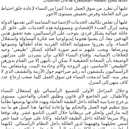
عليها أن تطرد من سوق العمل عددا كبيرا من النساء لإعادة خلق احتياط
من اليد العاملة وفرض تخفيض مستوى الأجور.
عليها أن تقلص تكاليف الخدمات الإجتماعية المتنامية التي تقدمها الدولة
وتعيد إنزال العبء الإقتصادي ومسؤولية هذه الخدمات على عاتق كل
عائلة عمالية بشكل فردي. يتوجب على الرأسماليين، بغية تحقيق هذين
الهدفين معا، أن يشنوا هجوما إيديولوجيا ضد فكرة المساواة واستقلال
النساء، وأن يعززوا مسؤولية العائلة الفردية تجاه أطفالها وشيوخها
ومرضاها. ويجب عليهم تدعيم صورة العائلة كشكل "طبيعي" وحيد
للعلاقات الإنسانية، وإقناع النساء اللائى بدأن يتمردن على منزلتهن
الوضيعة بأن السعادة الحقيقية لا يمكن أن تأتيهن إلا من القيام بدورهن
"الطبيعي" الأساسي، دور الزوجة والأم وخادمة البيت. وبامتعاض يبدأ
الرأسماليون يكتشفون أنه رغم صراخهم حول الأزمة والتقشف الذي لا
مفر منه، كلما اندمجت النساء في سوق العمل كلما صعب إرجاع عدد
كاف منهن إلى المنزل
و:خلال المراحل الأولى للتصنيع الرأسمالي بلغ إستغلال النساء
والأطفال، غير الخاضع لأي قانون وطليق العنان والفاحش، مستوى
يزعزع جديا بنية العائلة داخل الطبقة العاملة ويهدد فائدتها بوصفها نظاما
يتيح تنظيم قوة العمل والتحكم بها وإعادة إنتاجها. هذا الميل هو ما نبه
إليه ماركس وانجلز في بريطانيا خلال القرن التاسع عشر. وقد توقعا
زوالا سريعا للعائلة داخل الطبقة العاملة. وكانا على صواب فيما خص
أسس تحليلهما وفهمهما لدور العائلة داخل النظام الرأسمالي. لكنهما
أساءا تقدير القدرة الكامنة لدى الرأسمالية على إبطاء وتيرة تطور