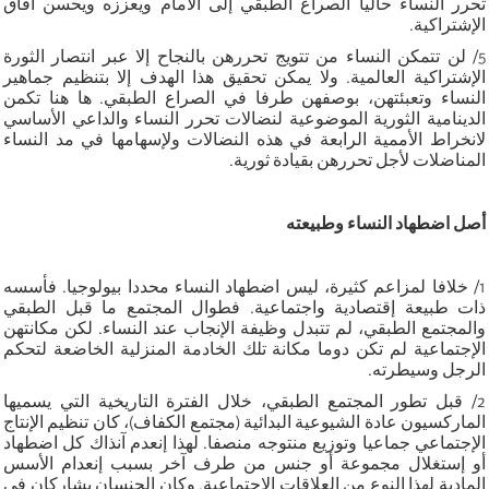
تحرر النساء حاليا الصراع الطبقي إلى الأمام ويعززه ويحسن آفاق
الإشتراكية.
5/ لن تتمكن النساء من تتويج تحررهن بالنجاح إلا عبر انتصار الثورة
الإشتراكية العالمية. ولا يمكن تحقيق هذا الهدف إلا بتنظيم جماهير
النساء وتعبئتهن، بوصفهن طرفا في الصراع الطبقي. ها هنا تكمن
الدينامية الثورية الموضوعية لنضالات تحرر النساء والداعي الأساسي
لانخراط الأممية الرابعة في هذه النضالات ولإسهامها في مد النساء
المناضلات لأجل تحررهن بقيادة ثورية.
أصل اضطهاد النساء وطبيعته
1/ خلافا لمزاعم كثيرة، ليس اضطهاد النساء محددا بيولوجيا. فأسسه
ذات طبيعة إقتصادية واجتماعية. فطوال المجتمع ما قبل الطبقي
والمجتمع الطبقي، لم تتبدل وظيفة الإنجاب عند النساء. لكن مكانتهن
الإجتماعية لم تكن دوما مكانة تلك الخادمة المنزلية الخاضعة لتحكم
الرجل وسيطرته.
2/ قبل تطور المجتمع الطبقي، خلال الفترة التاريخية التي يسميها
الماركسيون عادة الشيوعية البدائية (مجتمع الكفاف)، كان تنظيم الإنتاج
الإجتماعي جماعيا وتوزيع منتوجه منصفا. لهذا إنعدم آنذاك كل اضطهاد
أو إستغلال مجموعة أو جنس من طرف آخر بسبب إنعدام الأسس
المادية لهذا النوع من العلاقات الإجتماعية. وكان الجنسان يشاركان في