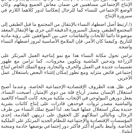
الإنتاج الإجتماعي مساهمين في ضمان معاش الجميع وبقائهم. وكان
الوضع الإجتماعي للنساء كما للرجال إنعكاسا لدور كلاهما اللازم في
سيرورة الإنتاج.
3/ ارتبط أصل اضطهاد النساء بالإنتقال من المجتمع ما قبل الطبقي إلى
المجتمع الطبقي. وتمثل السيرورة الدقيقة التي جرى بها الإنتقال المعقد
موضوعا دائما للأبحاث والنقاشات حتى بين الموافقين على رؤية مادية
للتاريخ. وكيفما كان الأمر، فإن الملامح الأساسية لبروز اضطهاد النساء
واضحة.
تزامن تحول مكانة النساء هذا مع نمو إنتاجية العمل المرتكز على
الزراعة وتدجين الماشية وتكوين مخزونات، كما تزامن مع ظهور
تقسيمات جديدة في العمل والحرف والتجارة، ومع التملك الخاص لنتاج
إجتماعي فائض متزايد ومع تطور إمكان إغتناء البعض باستغلال عمل
الآخرين.
في ظل هذه الظروف الإقتصادية-الإجتماعية الخاصة، وعندما أصبح
استغلال الإنسان مصدر أرباح قلة من ذوي الإمتياز، أصبحت النساء،
بفعل دورهن البيولوجي في الإنجاب، ملكية مربحة. كانت النساء كالعبيد
والماشية مصدر ثروات. فوحدهن قادرات على إنتاج كائنات بشرية
جديدة يمكن استغلال عملها فيما بعد. لذا أصبح تملك النساء من طرف
الرجال، وبالتالي امتلاكهم كل الحقوق على ذريتهن القادمة، إحدى
المؤسسات الإقتصادية والإجتماعية للنظام الجديد المرتكز على الملكية
الخاصة. وأنيط بالمرأة أكثر فأكثر دور إجتماعي بوصفها خادمة ومنجبة
أطفال.