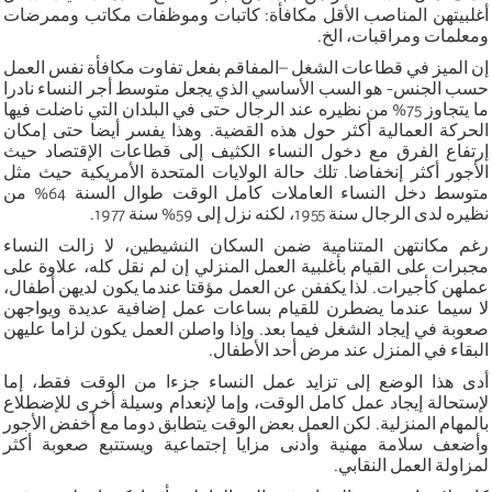
أغلبيتهن المناصب الأقل مكافأة: كاتبات وموظفات مكاتب وممرضات
ومعلمات ومراقبات، الخ.
إن الميز في قطاعات الشغل –المفاقم بفعل تفاوت مكافأة نفس العمل
حسب الجنس- هو السب الأساسي الذي يجعل متوسط أجر النساء نادرا
ما يتجاوز 75% من نظيره عند الرجال حتى في البلدان التي ناضلت فيها
الحركة العمالية أكثر حول هذه القضية. وهذا يفسر أيضا حتى إمكان
إرتفاع الفرق مع دخول النساء الكثيف إلى قطاعات الإقتصاد حيث
الأجور أكثر إنخفاضا. تلك حالة الولايات المتحدة الأمريكية حيث مثل
متوسط دخل النساء العاملات كامل الوقت طوال السنة 64% من
نظيره لدى الرجال سنة 1955، لكنه نزل إلى 59% سنة 1977.
رغم مكانتهن المتنامية ضمن السكان النشيطين، لا زالت النساء
مجبرات على القيام بأغلبية العمل المنزلي إن لم نقل كله، علاوة على
عملهن كأجيرات. لذا يكففن عن العمل مؤقتا عندما يكون لديهن أطفال،
لا سيما عندما يضطرن للقيام بساعات عمل إضافية عديدة ويواجهن
صعوبة في إيجاد الشغل فيما بعد. وإذا واصلن العمل يكون لزاما عليهن
البقاء في المنزل عند مرض أحد الأطفال.
أدى هذا الوضع إلى تزايد عمل النساء جزءا من الوقت فقط، إما
لإستحالة إيجاد عمل كامل الوقت، وإما لإنعدام وسيلة أخرى للإضطلاع
بالمهام المنزلية. لكن العمل بعض الوقت يتطابق دوما مع أخفض الأجور
وأضعف سلامة مهنية وأدنى مزايا إجتماعية ويستتبع صعوبة أكثر
لمزاولة العمل النقابي.