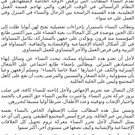
تقدم النساء المطالب التي ترفض الأوجه الخاصة لإضطهادهن في
النظام الرأسمالي في الوقت الراهن، والتي تهاجم قسمة العمل
التقليدية، هذه القسمة الراسخة بين الرجال والنساء في المنزل وفي
العمل على حد سواء.
وتطالب النساء باستمرار بإجراءات تفضيلية تفتح لهن أبوابا ظلت إلى
ذلك الحين موصدة في كل المجالات، بغية القضاء على ميز اكتسى طابع
المؤسسة منذ قرون. ويؤكدن على حقهن بالمشاركة، بكامل المساواة،
في كل أشكال الحياة الإجتماعية والإقتصادية والثقافية: المساواة في
التربية وفي فرص العمل والأجر المتساوي للعمل المتساوي.
لأجل أن تغدو هذه المساواة ممكنة، تبحث النساء عن وسائل إنهاء
استعبادهن المنزلي. ويطالبن بإضفاء طابع اجتماعي على الأشغال
المنزلية والكف عن اعتبارها "عملا خاصا بالنساء". وتسلم أرفعهن وعيا
بأن مسؤولية رعاية الصغار والمسنين والمرضى يجب أن تقع على كاهل
المجتمع وليس على الخلية العائلية.
كان النضال ضد تجريم الإجهاض ولأجل إتاحته للنساء كافة، في صلب
بروز حركة تحرر النساء. واعتبرت ملايين النساء حق التصرف بالجسد
واختيار الإنجاب وتوقيته وعدد الأطفال، شرطا أوليا مسبقا لتحررهن.
وتمس مثل هذه المطالب صلب الإضطهاد الخاص بالنساء نفسه
الممارس عبر العائلة، وتزعزع أسس المجتمع الطبقي. وتبين إلى أي حد
يمثل النضال لأجل تحرر النساء معركة تروم تحويل كل العلاقات
الإجتماعية والإنسانية وكيف تضعها في مستوى آخر، أكثر سموا.