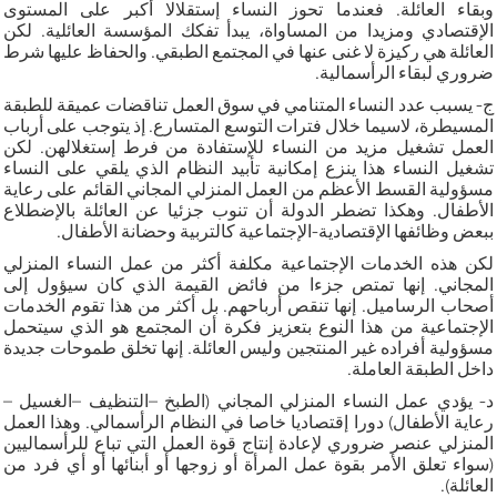
وبقاء العائلة. فعندما تحوز النساء إستقلالا أكبر على المستوى
الإقتصادي ومزيدا من المساواة، يبدأ تفكك المؤسسة العائلية. لكن
العائلة هي ركيزة لا غنى عنها في المجتمع الطبقي. والحفاظ عليها شرط
ضروري لبقاء الرأسمالية.
ج- يسبب عدد النساء المتنامي في سوق العمل تناقضات عميقة للطبقة
المسيطرة، لاسيما خلال فترات التوسع المتسارع. إذ يتوجب على أرباب
العمل تشغيل مزيد من النساء للإستفادة من فرط إستغلالهن. لكن
تشغيل النساء هذا ينزع إمكانية تأبيد النظام الذي يلقي على النساء
مسؤولية القسط الأعظم من العمل المنزلي المجاني القائم على رعاية
الأطفال. وهكذا تضطر الدولة أن تنوب جزئيا عن العائلة بالإضطلاع
ببعض وظائفها الإقتصادية-الإجتماعية كالتربية وحضانة الأطفال.
لكن هذه الخدمات الإجتماعية مكلفة أكثر من عمل النساء المنزلي
المجاني. إنها تمتص جزءا من فائض القيمة الذي كان سيؤول إلى
أصحاب الرساميل. إنها تنقص أرباحهم. بل أكثر من هذا تقوم الخدمات
الإجتماعية من هذا النوع بتعزيز فكرة أن المجتمع هو الذي سيتحمل
مسؤولية أفراده غير المنتجين وليس العائلة. إنها تخلق طموحات جديدة
داخل الطبقة العاملة.
د- يؤدي عمل النساء المنزلي المجاني (الطبخ –التنظيف –الغسيل –
رعاية الأطفال) دورا إقتصاديا خاصا في النظام الرأسمالي. وهذا العمل
المنزلي عنصر ضروري لإعادة إنتاج قوة العمل التي تباع للرأسماليين
(سواء تعلق الأمر بقوة عمل المرأة أو زوجها أو أبنائها أو أي فرد من
العائلة).