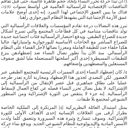
3/ أن تبدأ حركة تحرر النساء بإتخاد حجم ظاهرة عالمية، حتى قبل تفاقم
التناقضات الإقتصادية للرأسمالية العالمية في أواسط سنوات 1970،
فذاك ما يبين العمق الإجتماعي لهذا التمرد. إنه إحدى أوضح علامات
عمق الأزمة الإجتماعية التي يشهدها النظام البورجوازي راهنا.
تبرز هذه النضالات درجة تقادم المؤسسات والعلاقات الرأسمالية التي
تولد تناقضات متنامية في كل قطاعات المجتمع والتي تسرع أشكال
جديدة للصراع الطبقي. ويدفع احتضار الرأسمالية فئات اجتماعية جديدة
للصراع المباشر مع الحاجات الأساسية للبورجوازية وامتيازاتها، جالبا
هكذا حلفاء جدد للطبقة العاملة ومعززا نضالها لأجل القضاء على النظام
الرأسمالي. منذ الآن بدأ تطور نضال النساء ضد إضطهادهن ينزع
للطبقات المسيطرة إحدى أكبر أسلحتها المستعملة مليا لشق صفوف
المستغلين والمضطهدين وإضعافهم.
4/ كان إضطهاد النساء إحدى المميزات الرئيسية للمجتمع الطبقي عبر
العصور. لكن التصدي لجذور هذا الإضطهاد ومحاربة آثاره تعذر طرحه
عمليا على نطاق جماهيري قبل عصر الإنتقال من الرأسمالية إلى
الإشتراكية. لا يقبل نضال تحرر النساء فصله عن كفاح العمال لإسقاط
الرأسمالية. إنه جزء لا ينتقص من الثورة الإشتراكية ومن المنظور
الشيوعي لمجتمع بلا طبقات.
يمثل استبدال العائلة البطريركية [4] المرتكزة إلى الملكية الخاصة
بطراز أرقى من العلاقات الإنسانية إحدى الأهداف الأولى للثورة
الإشتراكية. وسوف تتسارع وثيرة هذه السيرورة وتتعمق كلما ولدت
الأسس المادية والإيديولوجية للنظام الشيوعي الجديد. ويدفع نماء حركة