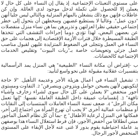
على مستوى التعبئات الإجتماعية. إذ يقال إن النساء على كل حال لا
يعملن إلا للحصول على تكملة لدخل موجود لدى العائلة. وإن كن
عاطلات فإنهن مع ذلك ينشغلن بالمهام المنزلية وبالتالي ليس جليا أنهن
"دون عمل". وغالبا لا يستطيع غضبهن وسخطهن أن يتحول إلى خطر
إجتماعي حقيقي نظرا لعزلتهن و تذريرهن بما هن نساء منزل منفصلات
عن بعضهن البعض، لهذا تؤدي دوما إجراءات التقشف التي تتخذها
الطبقة المسيطرة خلال فترات الأزمة الإقتصادية إلى هجمات على حق
النساء في العمل وتتجلى في الضغوط المتزايدة عليهن لقبول مناصب
عمل جزئي وتعويضات خاصة بـ"ربات البيوت" وتقليص الخدمات
الإجتماعية كالحضانات.
ب -إفتراض أن مكانة النساء "الطبيعية" هي المنزل يمد الرأسمالية
بتفسيرات عقلانية مقبولة على نحو واسع لتأبيد:
1. تشغيل النساء في أعمال هزيلة الأجر وعديمة التأهيل. "لا حاجة
لتكوينهن لأنهن يصبحن حوامل ويتزوجن وينصرفن" 2. التفاوت ومستوى
أجور منخفض "لا يعملن على كل حال سوى لشراء زخارف وأشياء
تافهة" 3. إنقسامات عميقة داخل الطبقة العاملة نفسها: "إنها تعمل
مكان الرجل" 4. ضعف نسبة النساء العاملات المنتسبات إلى النقابات
أو منظمات عمالية أخرى "لا يجب أن تهرع المرأة من اجتماع إلى آخر،
فمكانها في المنزل لرعاية الأطفال" ج -بما أن كل نظام العمل المأجور
مبني انطلاقا من أخفض الأجور، فإن فرط استغلال النساء هذا بوصفهن
يد عاملة احتياطية يقوم بدور لا غنى عنه لأجل الإبقاء على المستوى
المنخفض لأجور الرجال.