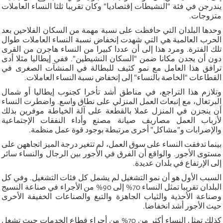
يندرجن في فئة "النشيطات إقتصاديا" وكان تقريبا ثلثا النساء العاملات
متزوجات.
وحدها البلدان التي حافظت على نسبة مهمة من السكان الفلاحين بعد
الحرب العالمية هي التي شهدت إنخفاض نسبة النساء العاملات طوال
تلك الفترة. ومرد هذا إلى أن عددا كبيرا من النساء هاجرن من القرى
دون أن يجدن مكانا ضمن "السكان النشيطين". ففي إيطاليا مثلا أدى
ترافق هذا العامل مع نمو كثيف للبطالة في المنشآت الصغرى في
القطاعات "الخاصة بالنساء" إلى إنخفاض نسبة النساء العاملات.
وتلازم هذا التراجع، في مناطق أشد تأخرا كجنوب إيطاليا أو شمال
البرتغال، مع إنبعاث العمل المنزلي على نطاق واسع. واضطرت النساء
أن ينجزن في المنزل عملا بالقطعة على آلة الخياطة موفرين بذلك
لأرباب العمل مصاريف صيانة مصنع وأداء النفقات الإجتماعية
والإضرابات و"مشاكل" أخرى مرتبطة بوجود قوة عمل منظمة.
بينما تدفقت النساء على سوق العمل، لم تتغير درجة الميز اتجاههن على
مستوى الأجور. والواقع أن الفرق في الأجور بين الرجال والنساء سائر
إلى الإرتفاع في بلدان عديدة.
السبب الأول هو أن نمو التشغيل لم يشمل كل فئات التشغيل. وفي كل
البلدان تقريبا تمثل النساء 70% إلى 90% من الأجراء في صناعة النسيج
وصناعة الأحذية والثياب الجاهزة والتبغ والصناعات الخفيفة الأخرى
حيث الأجور أشد انخفاضا.
كذلك تمثل النساء أكثر من 70% من أجراء قطاع الخدمات حيث تشغل