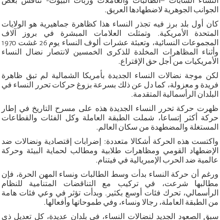
النساء الشابات –الطالبات والعاملات وربات البيوت- تناقش بعض
الجوانب الجوهرية لاضطهادها العريق.
كان أول بلد برز فيه تجذر النساء هذا كظاهرة جماهيرية هو الولايات
المتحدة الأمريكية. وتمثلت العلامات المبشرة في بروز آلاف
المجموعات النسائية، وتعبئة عشرات ألوف النساء يوم 26 غشت 1970
وأثناء المظاهرات المخلدة للذكرى الخمسين لانتصار نضال النساء
الأمريكيات من أجل حق الإقتراع.
لكن موجة نضالات النساء الجديدة بأمريكا الشمالية لم تبق ظاهرة
فريدة و معزولة، كما دل عن ذلك بسرعة بزوغ حركات تحرر النساء في
البلدان الرأسمالية المتقدمة.
ظهرت حركة تحرر النساء الجديدة هذه على مسرح التاريخ في إطار
حركة أكثر إتساعا، شملت الطبقة العاملة وكل الفئات والقطاعات
المستغلة والمضطهدة من سكان العالم.
واكتست هذه الحركة أشكالا متعددة: إضرابات إقتصادية ونضالات ضد
الإضطهاد القومي ومظاهرات طلابية ومطالب لحماية البيئة وحركة
عالمية ضد الحرب الإمبريالية في فيتنام.
ورغم أن حركة النساء بدأت وسط الطالبات ونساء المهن الحرة، فإن
مطالبها شرعت، في تركيب مع التناقضات المتنامية للنظام
الرأسمالي، تحرك فئات أوسع بكثير. وبدأت تؤثر في وعي فئات هامة
من الطبقة العاملة، رجالا ونساء، وفي طموحاتها وأفعالها.
سبق الصعود الجديد لنضالات النساء، في بلدان عديدة، كل تعديل ذي