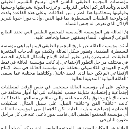
مؤسسات المجتمع الطبقي الناشئ لأجل ترسيخ التقسيم الطبقي
الجديد وتأبيد التراكم الخاص للثروات. وعززت الدولة بشرطتها وجيشها
وقوانينها ومحاكمها هذا الطراز من العلاقات. وعلى هذه القاعدة ولدت
إيديولوجية الطبقات المسيطرة، بما فيها الدين، وأدت دورا حيويا لتبرير
الإذلال الذي تعرض له جنس النساء.
4/ العائلة هي المؤسسة الأساسية للمجتمع الطبقي التي تحدد الطابع
النوعي لإضطهاد النساء بصفتهن جنسا وتحافظ عليه.
أتبثت مؤسسة العائلة عبر تاريخ المجتمع الطبقي قيمتها بما هي مؤسسة
للسيطرة الطبقية. وتطور شكل العائلة وتكيف مع الحاجات المتغيرة
للطبقات المسيطرة بقدر تطور أنماط الإنتاج وأشكال الملكية الخاصة
في مختلف مراحل التطور الإجتماعي. إذ كانت مؤسسة العائلة في نمط
الإنتاج العبودي الكلاسيكي مختلفة عن مؤسسة العائلة في نمط الإنتاج
الإقطاعي (لم تكن حقا لدى العبيد عائلة). وكلتاهما مختلفة عما يسمى
"العائلة النواتية" المدينية الحالية.
وعلاوة على أن مؤسسة العائلة تستجيب في نفس الوقت لمتطلبات
إجتماعية و إقتصادية متباينة حسب الطبقات التي لها أدوار مختلفة في
عملية الإنتاج وحقوق ملكية مختلفة، والتي تتناقض مصالحها تناقضا كليا،
كانت "عائلة" القن و"عائلة" النبيل، على سبيل المثال، تشكيلات
إقتصادية-إجتماعية متباينة للغاية. لكن كلاهما إنتمى لمؤسسة العائلة،
أي مؤسسة المجتمع الطبقي التي قامت بدور لا غنى عنه في كل مراحل
تطوره التاريخي.
العائلة هي المكان الوحيد في المجتمع الطبقي الذي يمكن أن يلجأ إليه