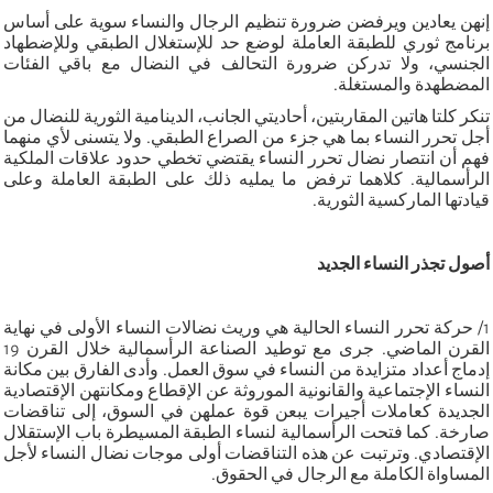
إنهن يعادين ويرفضن ضرورة تنظيم الرجال والنساء سوية على أساس
برنامج ثوري للطبقة العاملة لوضع حد للإستغلال الطبقي وللإضطهاد
الجنسي، ولا تدركن ضرورة التحالف في النضال مع باقي الفئات
المضطهدة والمستغلة.
تنكر كلتا هاتين المقاربتين، أحاديتي الجانب، الدينامية الثورية للنضال من
أجل تحرر النساء بما هي جزء من الصراع الطبقي. ولا يتسنى لأي منهما
فهم أن انتصار نضال تحرر النساء يقتضي تخطي حدود علاقات الملكية
الرأسمالية. كلاهما ترفض ما يمليه ذلك على الطبقة العاملة وعلى
قيادتها الماركسية الثورية.
أصول تجذر النساء الجديد
1/ حركة تحرر النساء الحالية هي وريث نضالات النساء الأولى في نهاية
القرن الماضي. جرى مع توطيد الصناعة الرأسمالية خلال القرن 19
إدماج أعداد متزايدة من النساء في سوق العمل. وأدى الفارق بين مكانة
النساء الإجتماعية والقانونية الموروثة عن الإقطاع ومكانتهن الإقتصادية
الجديدة كعاملات أجيرات يبعن قوة عملهن في السوق، إلى تناقضات
صارخة. كما فتحت الرأسمالية لنساء الطبقة المسيطرة باب الإستقلال
الإقتصادي. وترتبت عن هذه التناقضات أولى موجات نضال النساء لأجل
المساواة الكاملة مع الرجال في الحقوق.