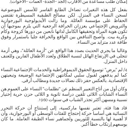
إمكان طلب مساعدة من الأقارب (الجد –الجدة- العمات –الأخوات).
بفعل كل هذه التغيرات تضاءل الطابع القاسر للأسس الموضوعية
لسجن النساء في المنزل. لكن مصالح الطبقية المسيطرة تقتضي
الحفاظ على مؤسسة العائلة. وما زالت الأيديولوجية البورجوازية
والترويض الإجتماعي يعززان الخرافة الرجعية التي يلزم بموجبها أن
تكون هوية المرأة وتحقيقها الكامل لذاتها نابعين من دورها كزوجة وكأم
وكربة بيت. وأصبح التناقض بين الواقع والخرافة جليا باستمرار وفوق
طاقة عدد متزايد من النساء.
وغالبا ما يجري الحديث بصدد هذا الواقع عن "أزمة العائلة"، وهي أزمة
تتجلى في الإرتفاع الهائل لنسبة الطلاق ولعدد الأطفال الفارين وللعنف
داخل المنزل.
4/ لم "يرض" توسيع الحقوق الديموقراطية والخدمات الإجتماعية النساء
كما لم يدفعهن لقبول سلبي لمكانتهن الإجتماعية الوضيعة وتبعيتهن
الإقتصادية. بالعكس حفز ذلك نضالات جديدة ومطالب أرقى.
وكان أول من أتاح التعبير المنظم عن "تظلمات" النساء على العموم هن
النساء الشابات اللائى تلقين دراسة ثانوية و اللائى حزن حرية إختيار
نسبية ومسهن أكثر تجذر الشباب في سنوات 1960.
قاد هذا فئة، تعتبر نفسها ماركسية، إلى إستنتاج أن حركة التحرر
النسائية هي أساسا حركة إحتجاج للفئات الوسطى أو البورجوازية، وأن
لا أهمية لها بالنسبة للثوريين ولجماهير نساء الطبقة العاملة. ما كان
بوسعهم إرتكاب خطأ أكبر.