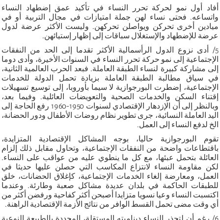
أفاد أول نمو لحركة تحرر النساء في تأكيد عمق إضطهاد النساء
واتساعه. فحتى نساء لهن جملة امتيازات في مجال التربية أو في
ميادين أخرى تحركن ويواصلن تحركهن. وليست الأكثر عرضة لدول
عرضة للإضطهاد والإستغلال سباقات إلى إظهار إستيائهن.
5/ أدى نزوع الدول الرأسمالية الأكثر تقدما إلى الحد من النفقات
الإجتماعية إلى نمو حركة تحرر النساء في السنوات الأخيرة، وأدى دوما
إلى مشاركة كبيرة لنساء الطبقة العاملة. فبعد الحرب العالمية الثانية،
في سياق مطالبة الطبقة العاملة بزيادة تحمل الدولة للخدمات
الإجتماعية، إضطرت البورجوازية لا سيما بأوروبا، إلى توسيع تسهيلات
إقتناء السكن والخدمات الصحية والتعويضات العائلية. وفيما بعد،
وبالنظر إلى أن الإزدهار الإقتصادي لسنوات 1950-1960 رفع الحاجة إلى
اليد العاملة النسائية، جرى تطوير نظام روضات الأطفال ودور الحضانة،
الخ لدفع النساء إلى العمل.
تقوم البورجوازية حاليا، بوجه المشاكل الإقتصادية المتزايدة،
باقتطاعات واضحة من النفقات الإجتماعية، وتحاول مقابل ذلك إلزام
العائلة بتحمل عبئها، مع كل ما ينطوي عليه من عواقب على النساء.
لكن مقاومة النساء لانتزاع المكاسب التي حصلن عليها حديثا في
العمل، ومعارضة إلغاء الخدمات الإجتماعية، كإغلاق الحضانات، خلق
للطبقات الحاكمة في بلدان عديدة مشاكل صعبة وطارئة. وعندما
اكتسبت النساء وعيا نسويا متزايدا أصبحن أكثر كفاحية ورفضن أكثر من
أي وقت مضى تحمل القسط الوافر من نتائج الأزمة الإقتصادية الراهنة.
6/ رغم أن لتجذر النساء ديناميته المستقلة، المحددة بالطبيعة النوعية