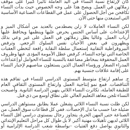
كان لإرتفاع نسبة النساء في اليد العاملة تأثيرا كبيرا على موقف
زملائهن في العمل. ويصح هذا على وجه الخصوص حيث بدأت النساء
تكافحن من أجل الحصول على عمل في القطاعات الصناعية الأساسية
التي استبعدن منها حتى الآن.
لكن النساء العاملات لا زلن يصطدمن بالعديد من أشكال الميز و
الإعتداءات على أساس الجنس يحرض عليها وينظمها ويحافظ عليها
أرباب العمل. وغالبا يظل زملائهن في العمل على غير وعي بذلك
ويظهرون في بعض الأحيان نفس السلوك الرجعي. وترفض
البيروقراطية النقابية إستعمال سلطة النقابة رافعة لتخطي العقبات
الخاصة التي تواجه النساء، كرفض عطل الأمومة المؤدى عنها وظروف
العمل المحفوفة بمخاطر مضاعفة بالنسبة للنساء الحوامل أو إعتداءات
المدراء الصغار ورؤساء العمال الذين يستغلون مناصبهم لإجبار النساء
على إقامة علاقات جنسية بهم.
ج. ساهم ارتفاع متوسط المستوى الدراسي للنساء في تفاقم هذه
التناقضات. فمع نمو إنتاجية العمل وارتفاع المستوى الثقافي العام
للطبقة العاملة، تكاثرت النساء اللائي ينهين الدراسة الثانوية. وأصبحت
النساء تلجن معاهد التعليم العالي على نطاق أوسع من ذي قبل.
لكن ظلت نسبة النساء اللائي يشغلن عملا يطابق مستواهن الدراسي
ضئيلة جدا حسب ما تدل الإحصاآت. ففي كل قطاعات سوق العمل، من
الصناعة حتى المهن الحرة، يتجاوز رجال بمستوى دراسي أقل النساء
اللائى لديهن تأهيلات مهنية أكبر. لا بل طوال كل مراحل التعليم الإبتدائي
والثانوي يواصل دفع الفتيات –بواسطة شعب الدراسة الإلزامية أو