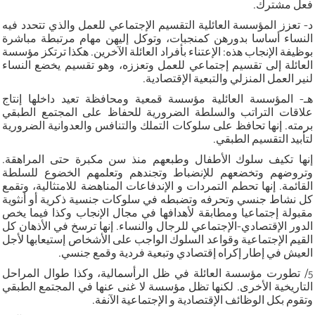
فعل مشترك.
د- تعزز المؤسسة العائلية التقسيم الإجتماعي للعمل والذي تتحدد فيه
النساء أساسا بدورهن كمنجبات، وتوكل إليهن مهام مرتبطة مباشرة
بوظيفة الإنجاب هذه: الإعتناء بأفراد العائلة الآخرين. هكذا ترتكز مؤسسة
العائلة إلى تقسيم إجتماعي للعمل وتعززه، وهو تقسيم يخضع النساء
لنير العمل المنزلي والتبعية الإقتصادية.
هـ- المؤسسة العائلية مؤسسة قمعية ومحافظة تعيد داخلها إنتاج
علاقات التراتب والسلطة الضرورية للحفاظ على المجتمع الطبقي
برمته. إنها تحافظ على سلوكات التملك والتنافس والعدوانية الضرورية
لتأبيد التقسيم الطبقي.
إنها تكيف سلوك الأطفال وطبعهم منذ سن مكبرة حتى المراهقة.
وتروضهم وتخضعهم للإنضباط وتجندهم وتعلمهم الخضوع للسلطة
القائمة. إنها تحطم التمردات و الإندفاعات المناهضة للامتثالية، وتقمع
كل نشاط جنسي وتحرفه وتضبطه في سلوكات جنسية ذكرية أو أنثوية
مقبولة إجتماعيا ومطابقة لأهدافها في مجال الإنجاب وكذا فيما يخص
الدور الإقتصادي-الإجتماعي للرجال والنساء. إنها ترسخ في الأذهان كل
القيم الإجتماعية وقواعد السلوك الواجب على الأشخاص إستيعابها لأجل
العيش في إطار إكراه إقتصادي وتبعية فردية وقمع جنسي.
5/ تطورت مؤسسة العائلة في ظل الرأسمالية، وكذا طوال المراحل
التاريخية الأخرى. لكنها تظل مؤسسة لا غنى عنها في المجتمع الطبقي
وتقوم بكل الوظائف الإقتصادية و الإجتماعية الآنفة.