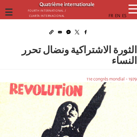
تجاوز
Quatrième internationale
إلى
☰
Fourth International /
Cuarta Internacional
المحتوى
الرئيسي
الثورة الاشتراكية ونضال تحرر
النساء
11e congrès mondial - 1979