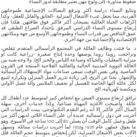
ضغوط مداورة- إلى ولوج مهن نعتبر مطابقة لدور النساء.
وتتابع النساء دراسة أكثر وترفع النضالات الإجتماعية طموحاتهن
الفردية، مما يجعل عبء الأشغال المنزلية –الخانق والقاتل للعقل- وكذا
إكراهات الحياة العائلية يصبحان أكثر فأكثر فوق طاقتهن. هكذا فإن
إرتفاع مستوى النساء الدراسي المرفق بإحتداد الصراع الطبقي قد
عمق التناقض بين قدرات النساء وطموحاتهن الأوسع من جهة ومكانتهن
الإقتصادية والإجتماعية من جهة أخرى.
د. ما فتئت وظائف العائلة في المجتمع الرأسمالي المتقدم تتقلص،
وتراجعت رويدا رويدا بوصفها وحدة إنتاج صغيرة –زراعية كانت أو
منزلية (المعلبات والحياكة وصناعة اللباس والخبز الخ). ولا وجه شبه بين
العائلة النووية المدينية الحالية والعائلية الفلاحية المنتجة في القرون
الماضية. وفي نفس الوقت تسعى صناعات مواد الإستهلاك الرأسمالية
والإشهار، بحثا عن الربح، إلى زيادة تذرير العمل المنزلي وتكراره لتبيع
لكل عائلة آلتها الخاصة للغسيل أو تجفيف الملابس وآلة غسل الأواني
ومكنسة كهربائية، الخ.
ترافق ارتفاع مستوى العيش مع انخفاض كبير لمتوسط عدد أطفال كل
عائلة. وأصبحت الأغذية المهيأة صناعيا، وكذا خدمات أخرى، سهلة
المنال أكثر فأكثر. إلا أنه رغم التقدم التكنولوجي، بينت الدراسات التي
أجريت في دول رأسمالية عديدة أن على النساء اللائي لديهن أكثر من
طفل وعمل كامل الوقت أن يعملن 80 إلى 100 ساعة في الأسبوع، وهو
ما يفوق عملهن عام 1926 و1952 لما أجريت دراسات مماثلة. وتسهل
الآلات بعض الأشغال المنزلية، لكن إنخفاض متوسط حجم العائلة قلل