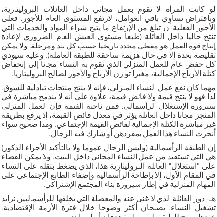
لو كانت المرأة لا تقوم بعمل مجاني داخل العائلات البروليتارية،
وبافتراض تساوي باقي العوامل، لارتفع المستوى العام للأجور. فعلى
الأجور الفعلية أن تبلغ من الإرتفاع ما يتيح شراء المواد والخدمات التي
تنتج حاليا داخل العائلة (طبعا مستوى العيش العام الضروري لإعادة
إنتاج قوة العمل هو معطى محدد تاريخيا حسب كل بلد ومرحلة. ولا يمكن
تقليصه بحدة إلا في حال هزيمة ساحقة للطبقة العاملة). وعليه سيودي
كل خفض عام للعمل المنزلي الذي تقوم به النساء مجانا إلى إنخفاض
كتلة الأرباح الإجمالية، مغيرا توازن الأرباح والأجور لصالح البروليتاريا.
مهما كان نفع عمل النساء المنزلي، فإنه لا ينتج منتجات تبادلية للسوق.
لذا فهو لا ينتج قيمة ولا فائض قيمة، علاوة على أنه لا يندمج مباشرة في
سيرورة الإستغلال الرأسمالي. فمن ناحية القيمة فإن العمل المنزلي
المنجز مجانا داخل العائلة يؤثر في معدل فائض القيمة، إذ يرفع بطريقة
غير مباشرة الكتلة الإجمالية لفائض القيمة الإجتماعي. وهذا صحيح سواء
أنجزت النساء هذا العمل بمفردهن أو شارك فيه الرجال.
إن الطبقة الرأسمالية (وليس الرجال عموما ولا بالتأكيد الأجراء الذكور)
هي التي تستفيد من عمل النساء المجاني داخل البيت. ولا يمكن القضاء
على "استغلال" العائلة البروليتارية هذا، الذي يضغط بثقله على النساء
في المقام الأول، إلا بإطاحة الرأسمالية وإضفاء الطابع الإجتماعي على
المهام المنزلية في إطار سيرورة بناء المجتمع الإشتراكي.
هـ- دور العائلة الذي لا غنى عنه والمعضلة التي يخلقها للرأسماليين تزايد
تشغيل النساء، يصبحان أكثر وضوحا خلال فترة الأزمة الإقتصادية.
عندها يصبح للطبقة المسيطرة هدفان أساسيان: