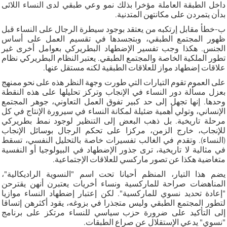
داخل الطبقة العاملة مؤخرا بذلك نمو وعي طبقي لدى النساء اللائى
بدأن يتمردن على مكانتهن المتدنية.
ب-خطأ مقابل إرتكبه من يعتقد بوجود سيطرة الرجال على النساء قبل
ظهور المجتمع الطبقي، وبتجسدها في تقسيم العمل على أساس
الجنس. هكذا وجب تفسير الإضطهاد البطريركي بعوامل أخرى غير
تطور الملكية الخاصة والمجتمع الطبقي. يعتبر النظام البطريركي نظام
علاقات إضطهاد مواز للعلاقات الطبقية لكنه مستقل عنها.
على العموم تقوم التيارات التي طورت وجهة النظر هذه على نحو ممنهج
بعزل مسألة دور النساء في الإنجاب وتركز تحليلها على هذه النقطة
وحدها. إنها تجهل إلى حد كبير تفوق العمل التعاوني، جوهر المجتمع
الإنساني، وتولي أهمية ضئيلة لمكانة النساء في سيرورة الإنتاج في كل
مرحلة تاريخية. بل ذهب البعض إلى التنظير لوجود نمط بطريركي
للإنجاب، خارج الزمن، مركزا على تحكم الرجال بوسائل الإنجاب
(النساء). وتقدم في الغالب تفسيرات خاصة بالتحليل النفسي، تسقط
في مثالية لا تاريخية، ترى جذور الإضطهاد في البيولوجيا أو النفسية
متغاضية هكذا عن تصور ماركسي للعلاقات الإجتماعية.
يضم هذا التيار، المنظم أحيانا تحت اسم "النسوية الراديكالية"،
المناهضات صراحة للماركسية ونساء أخريات يعتبرن أنهن يقترحن
"إعادة تحديد نسوي للماركسية". لكن إعتبار إضطهاد النساء موازيا
لتطور المجتمع الطبقي وليس متجذرا في بزوغه، يقود أكثرهن إتساقا
إلى التأكيد على ضرورة حزب سياسي للنساء مرتكز على برنامج
"نسوي" يدعي الإستقلال عن صراع الطبقات.