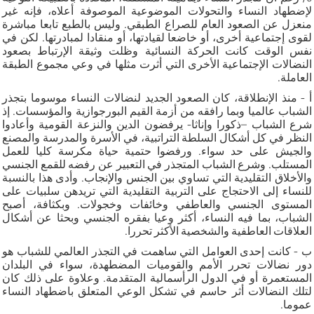
لإضطهاد النساء والتحولات الموضوعية الموصوفة أعلاه، فإنه غير
منعزل عن الصعود العام للصراع الطبقي. وليس بالطبع تابعا مباشرة
لقوى إجتماعية أخرى، أو خاضعا لقيادتها، أو منقادا لمبادرتها. لكن في
نفس الوقت كانت الحركة النسائية وظلت وثيقة الإرتباط بصعود
النضالات الإجتماعية الأخرى التي أثرت مثلها في وعي مجموع الطبقة
العاملة.
أ - منذ الإنطلاقة، كان الصعود الجديد لنضالات النساء موسوما بتجذر
الشباب عالميا وبما رافقه من أزمة القيم البورجوازية والمؤسسات. إذ
شرع الشباب –ذكورا وإناثا- يرفضون الدين والنزعة القومية وأعادوا
النظر في كل أشكال السلطة التراتبية، في الأسرة والمدرسة والمصنع
والجيش على حد سواء. ورفضوا حتمية حياة مكرسة كليا للعمل
المستلب. وشرع الشباب المتجذر في التعبير عن رفضه للقمع الجنسي
والأخلاق التقليدية التي تساوي بين الجنس والإنجاب. وأدى هذا بالنسبة
للنساء إلى الاحتجاج على التربية التقليدية التي تريدهن سلبيات على
المستوى الجنسي والعاطفي وخائفات وخجولات. وبكثافة، أصبح
الشباب، بما فيه النساء، أكثر وعيا بفقره الجنسي وبحثا عن أشكال
العلاقات العاطفية والشخصية الأكثر تحررا.
ب - كانت إحدى العوامل التي ساهمت في التجذر العالمي للشباب هو
دور نضالات تحرر الأمم والقوميات المضطهدة، سواء في البلدان
المستعمرة أو في الدول الرأسمالية المتقدمة. وعلاوة على ذلك كان
لتلك النضالات أثر حاسم في تشكل الوعي المتعلق باضطهاد النساء
عموما.