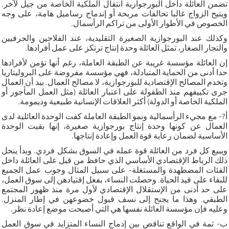
تضمن العائلة داخل البورجوازية انتقال الملكية الخاصة من جيل لآخر.
ويتيح الزواج غالبا تحالفات مربحة أو إندماج رساميل هامة، على وجه
الخصوص في الأطوار الأولى من تراكم الرأسمال.
وكذلك عند البورجوازية الصغيرة التقليدية، عند الفلاحين والحرفيين
والتجار الصغار، تمثل العائلة وحدة إنتاج ترتكز على عمل أفرادها.
إن العائلة مؤسسة غريبة عن الطبقة العاملة، رغم أنها تؤمن لأفرادها
حدا أدنى من الحماية المتبادلة، فهي مؤسسة مفروضة على البروليتاريا
وتخدم المصالح الإقتصادية للبورجوازية، لا مصالح العمال. بيد أن العمال
جرى تكييفهم منذ الطفولة على اعتبار العائلة (مثل العمل المأجور أو
الملكية الخاصة أو الدولة) أكثر العلاقات الإنسانية طبيعية وديمومة.
أ?- مع مجيء الرأسمالية ونمو الطبقة العاملة كفت الوحدة العائلية لدى
العمال عن كونها وحدة إنتاج بورجوازية صغيرة، إنها بقيت الوحدة
الأساسية لضمان رعاية قوة العمل وإعادة إنتاجها.
ويبيع كل فرد من العائلة قوة عمله في السوق بشكل فردي. وبدأ ينحل
ذلك الرباط الإقتصادي الأساسي الذي حافظ من قبل على العائلة داخل
الفئات المضطهدة والمستغلة- على سبيل المثال وجوب عمل الجميع
للبقاء على قيد الحياة. وحصلت النساء، بفعل إقتيادهن إلى سوق العمل،
على حد أدنى من الإستقلال الإقتصادي لأول مرة منذ ظهور المجتمع
الطبقي. وهذا ما يجنح إلى نسف قبول خضوعهن في إطار المنزل.
وعليه فإن مؤسسة العائلة نفسها هي التي أصبحت موضع إعادة نظر.
ب- ثمة في الواقع تناقض بين إدماج النساء المتزايد في سوق العمل