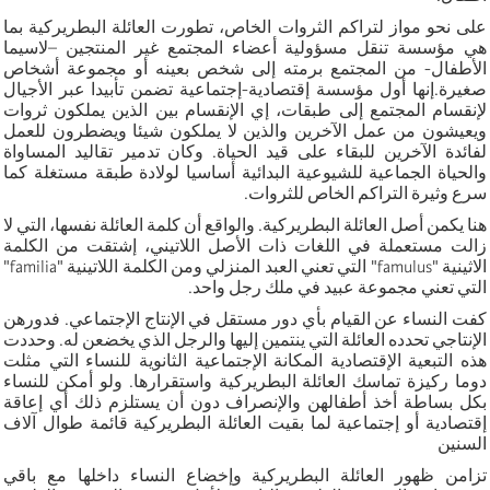
على نحو مواز لتراكم الثروات الخاص، تطورت العائلة البطريركية بما
هي مؤسسة تنقل مسؤولية أعضاء المجتمع غير المنتجين –لاسيما
الأطفال- من المجتمع برمته إلى شخص بعينه أو مجموعة أشخاص
صغيرة.إنها أول مؤسسة إقتصادية-إجتماعية تضمن تأبيدا عبر الأجيال
لإنقسام المجتمع إلى طبقات، إي الإنقسام بين الذين يملكون ثروات
ويعيشون من عمل الآخرين والذين لا يملكون شيئا ويضطرون للعمل
لفائدة الآخرين للبقاء على قيد الحياة. وكان تدمير تقاليد المساواة
والحياة الجماعية للشيوعية البدائية أساسيا لولادة طبقة مستغلة كما
سرع وثيرة التراكم الخاص للثروات.
هنا يكمن أصل العائلة البطريركية. والواقع أن كلمة العائلة نفسها، التي لا
زالت مستعملة في اللغات ذات الأصل اللاتيني، إشتقت من الكلمة
الاثينية "famulus" التي تعني العبد المنزلي ومن الكلمة اللاتينية "familia"
التي تعني مجموعة عبيد في ملك رجل واحد.
كفت النساء عن القيام بأي دور مستقل في الإنتاج الإجتماعي. فدورهن
الإنتاجي تحدده العائلة التي ينتمين إليها والرجل الذي يخضعن له. وحددت
هذه التبعية الإقتصادية المكانة الإجتماعية الثانوية للنساء التي مثلت
دوما ركيزة تماسك العائلة البطريركية واستقرارها. ولو أمكن للنساء
بكل بساطة أخذ أطفالهن والإنصراف دون أن يستلزم ذلك أي إعاقة
إقتصادية أو إجتماعية لما بقيت العائلة البطريركية قائمة طوال آلاف
السنين
تزامن ظهور العائلة البطريركية وإخضاع النساء داخلها مع باقي