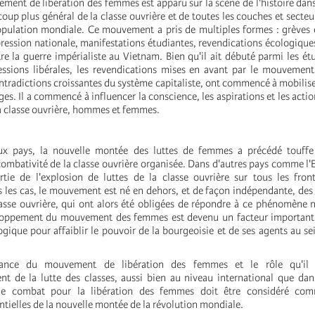
ent de libération des femmes est apparu sur la scène de l'histoire dans
p plus général de la classe ouvrière et de toutes les couches et secteur
opulation mondiale. Ce mouvement a pris de multiples formes : grèves
ppression nationale, manifestations étudiantes, revendications écologiq
re la guerre impérialiste au Vietnam. Bien qu'il ait débuté parmi les étu
ssions libérales, les revendications mises en avant par le mouvemen
tradictions croissantes du système capitaliste, ont commencé à mobilis
es. Il a commencé à influencer la conscience, les aspirations et les acti
la classe ouvrière, hommes et femmes.
x pays, la nouvelle montée des luttes de femmes a précédé touffe
combativité de la classe ouvrière organisée. Dans d'autres pays comme l'
tie de l'explosion de luttes de la classe ouvrière sur tous les fron
 les cas, le mouvement est né en dehors, et de façon indépendante, des
asse ouvrière, qui ont alors été obligées de répondre à ce phénomène 
eloppement du mouvement des femmes est devenu un facteur important d
ogique pour affaiblir le pouvoir de la bourgeoisie et de ses agents au sei
sance du mouvement de libération des femmes et le rôle qu'il
nt de la lutte des classes, aussi bien au niveau international que dan
le combat pour la libération des femmes doit être considéré com
tielles de la nouvelle montée de la révolution mondiale.