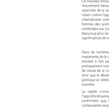
Ce nouveau mouvem
mouvement beaucou
opprimés de la p
luttes contre l'o
international cont
femmes des profe
combinées aux con
beaucoup plus larg
significatives de 
Dans de nombreu
importante de la 
montée à fait par
pratiquement tous
de masse de la cl
ainsi que le dév
politique et idéol
ouvrière.
La rapide crois
l'approfondisseme
confirment que 
composantes essen