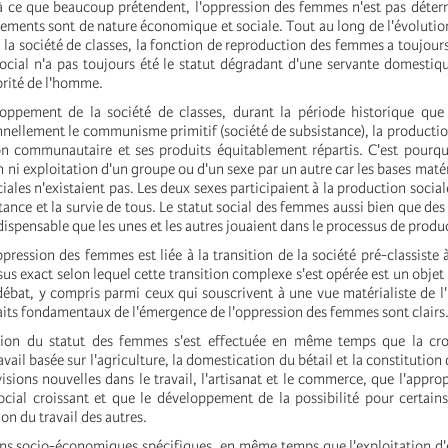
à ce que beaucoup prétendent, l'oppression des femmes n'est pas déter
ements sont de nature économique et sociale. Tout au long de l'évolution
e la société de classes, la fonction de reproduction des femmes a toujour
social n'a pas toujours été le statut dégradant d'une servante domesti
torité de l'homme.
oppement de la société de classes, durant la période historique que 
nnellement le communisme primitif (société de subsistance), la production
n communautaire et ses produits équitablement répartis. C'est pourquo
n ni exploitation d'un groupe ou d'un sexe par un autre car les bases maté
ociales n'existaient pas. Les deux sexes participaient à la production socia
stance et la survie de tous. Le statut social des femmes aussi bien que de
indispensable que les unes et les autres jouaient dans le processus de produ
oppression des femmes est liée à la transition de la société pré-classiste 
sus exact selon lequel cette transition complexe s'est opérée est un obje
débat, y compris parmi ceux qui souscrivent à une vue matérialiste de l'
 traits fondamentaux de l'émergence de l'oppression des femmes sont clairs
tion du statut des femmes s'est effectuée en même temps que la cro
avail basée sur l'agriculture, la domestication du bétail et la constitution
visions nouvelles dans le travail, l'artisanat et le commerce, que l'appro
ocial croissant et que le développement de la possibilité pour certain
ion du travail des autres.
ns socio-économiques spécifiques, en même temps que l'exploitation d