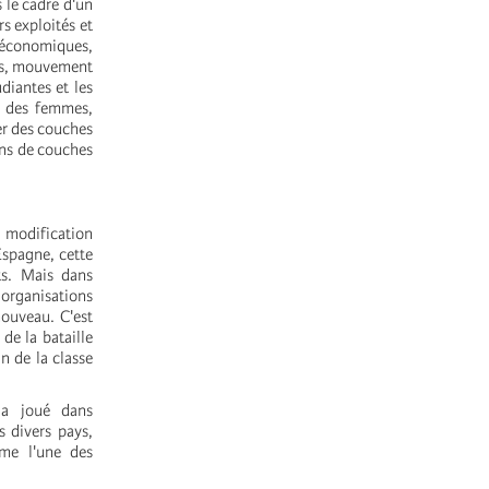
 le cadre d'un
s exploités et
 économiques,
ues, mouvement
diantes et les
t des femmes,
er des couches
ons de couches
 modification
Espagne, cette
ts. Mais dans
 organisations
nouveau. C'est
e la bataille
n de la classe
 a joué dans
s divers pays,
me l'une des