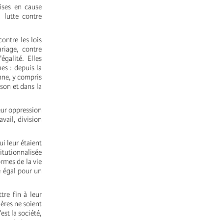
ises en cause
 lutte contre
ontre les lois
ariage, contre
égalité. Elles
es : depuis la
enne, y compris
ison et dans la
eur oppression
avail, division
i leur étaient
itutionnalisée
ormes de la vie
re égal pour un
tre fin à leur
ères ne soient
st la société,