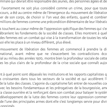
familiale qui devrait être responsable des jeunes, des personnes âgées et d
e l'avortement ne soit plus considéré comme un crime, pour que tout
recours, a été au centre même de l'émergence du mouvement de libérati
ser de son corps, de choisir si l'on veut des enfants, quand et combien
 millions de femmes comme une précondition élémentaire de leur libérati
es touchent au coeur même de l'oppression spécifique des femmes qui s'ex
s ébranlent les fondements de la société de classes. Elles montrent à quel
 des femmes est un combat qui vise à la transformation de toutes les rela
i elle les place à un niveau différent, plus élevé.
e mouvement de libération des femmes ait commencé à prendre la d
national, avant même que ne s'exacerbent les contradictions éc
l au milieu des années 1970, montre bien la profondeur sociale de cette 
s les plus clairs de la profondeur de la crise sociale que connaît aujou
t à quel point sont dépassés les institutions et les rapports capitalistes
s croissantes dans tous les secteurs de la société et qui accélèrent l
e la lutte des classes. L'agonie du capitalisme fait entrer de nouvelles c
 avec les besoins fondamentaux et les prérogatives de la bourgeoisie, am
la classe ouvrière et la renforçant dans son combat pour balayer le systèm
e développement de la lutte des femmes contre leur oppression commen
e l'une des principales armes dont elle s'est longtemps servie pour divise
s opprimés.