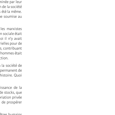
minée par leur
 de la société
s été la même.
que soumise au
les marxistes
 sociale était
i il n'y avait
rielles pour de
le, contribuant
s hommes était
ction.
à la société de
t permanent de
histoire. Quoi
.
issance de la
 de stocks, que
priation privée
s de prospérer
'êtres humains