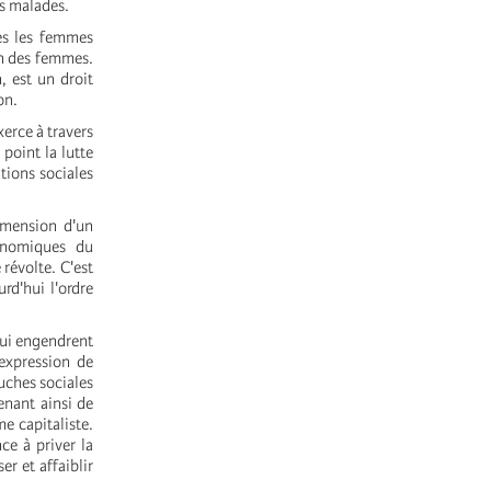
es malades.
es les femmes
on des femmes.
, est un droit
on.
erce à travers
 point la lutte
tions sociales
imension d'un
onomiques du
révolte. C'est
rd'hui l'ordre
 qui engendrent
'expression de
ouches sociales
enant ainsi de
e capitaliste.
ce à priver la
r et affaiblir