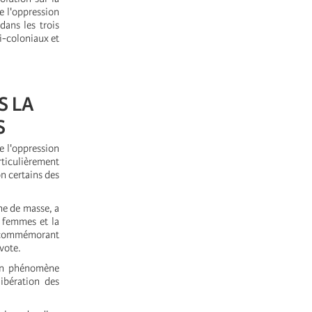
e l'oppression
dans les trois
mi-coloniaux et
S LA
S
e l'oppression
rticulièrement
n certains des
ne de masse, a
s femmes et la
ns commémorant
 vote.
 un phénomène
ibération des