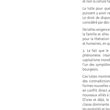
et non la cellule 
La lutte pour qu
puissent y avoir 
Le droit de dispo
considéré par des
De telles exigenc
la famille et elle
pour la libération
et humaines, en quo
3. Le fait que l
phénomène inter
capitalisme mondia
l'un des symptôme
bourgeois.
Ces luttes montren
des contradiction
formes nouvelles d
en conflit direct
nouveaux alliés à 
D'ores et déjà, l
classe dominante d
les exploités et le