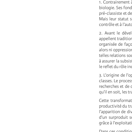
1. Contrairement 
biologie. Ses fond
pré-classiste et d
Mais leur statut 
contrôle et à l'au
2. Avant le dével
appellent traditio
organisée de faço
alors ni oppressio
telles relations s
à assurer la subsi
le reflet du rôle 
3. L'origine de l'
classes. Le proces
recherches et de 
qu'il en soit, les
Cette transforma
productivité du tr
l'apparition de di
d'un surproduit s
grâce à l'exploitat
Dans ces conditio