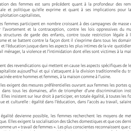
isation des femmes est sans précédent quant à la profondeur des rem
ale et politique qu'elle exprime et quant à ses implications pour la
xploitation capitalistes,
les femmes participent en nombre croissant à des campagnes de masse c
r l'avortement et la contraception, contre les lois oppressives du m
s structures de garde des enfants, contre toute restriction légale à l'
sme et se battent contre la façon dont il s'exprime dans tous les domain
i et l'éducation jusque dans les aspects les plus intimes de la vie quotidi
ail ménager, la violence et l'intimidation dont elles sont victimes à la ma
nt des revendications qui mettent en cause les aspects spécifiques de l
pitaliste aujourd'hui et qui s'attaquent à la division traditionnelle du tr
cinée entre hommes et femmes, à la maison comme à l'usine.
lles exigent des mesures préférentielles ouvrant aux femmes les portes qu
 dans tous les domaines, afin de triompher d'une discrimination inst
 Elles insistent sur leur droit à participer, en totale égalité, à toutes les f
e et culturelle : égalité dans l'éducation, dans l'accès au travail, salai
 égalité devienne possible, les femmes recherchent les moyens de met
ue. Elles exigent la socialisation des tâches domestiques et que ces derni
omme un « travail de femmes ». Les plus conscientes reconnaissent que c'e