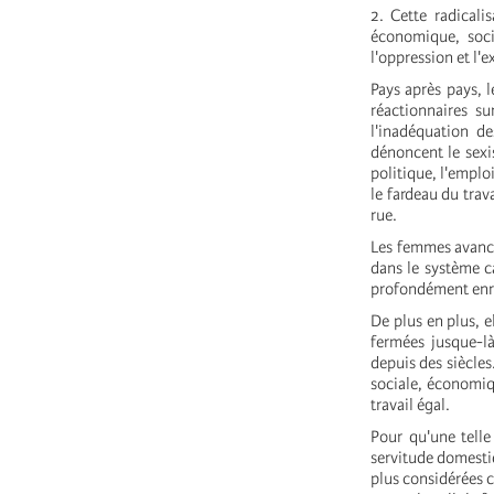
2. Cette radical
économique, soci
l'oppression et l'e
Pays après pays, 
réactionnaires su
l'inadéquation de
dénoncent le sexi
politique, l'emplo
le fardeau du trav
rue.
Les femmes avance
dans le système ca
profondément enra
De plus en plus, e
fermées jusque-là
depuis des siècles.
sociale, économiqu
travail égal.
Pour qu'une telle
servitude domestiq
plus considérées c