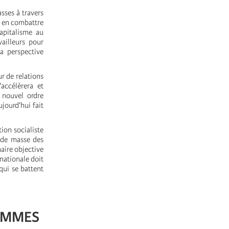
sses à travers
à en combattre
capitalisme au
ailleurs pour
la perspective
r de relations
accélèrera et
 nouvel ordre
jourd'hui fait
tion socialiste
s de masse des
naire objective
rnationale doit
qui se battent
FEMMES