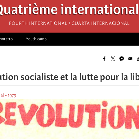
uatrième internationa
Fourth International / Cuarta Internacional
ontatto
Youth camp
tion socialiste et la lutte pour la 
al - 1979