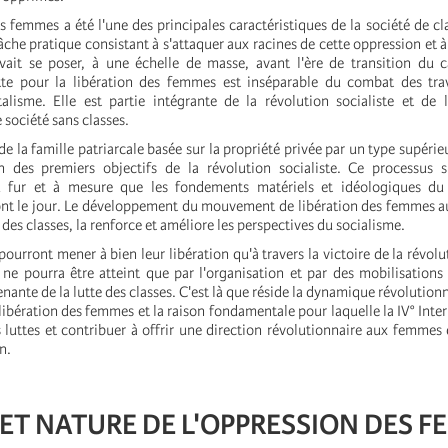
s femmes a été l'une des principales caractéristiques de la société de cla
tâche pratique consistant à s'attaquer aux racines de cette oppression et 
vait se poser, à une échelle de masse, avant l'ère de transition du 
tte pour la libération des femmes est inséparable du combat des trav
talisme. Elle est partie intégrante de la révolution socialiste et de 
société sans classes.
 la famille patriarcale basée sur la propriété privée par un type supérieu
 des premiers objectifs de la révolution socialiste. Ce processus s'
u fur et à mesure que les fondements matériels et idéologiques du
t le jour. Le développement du mouvement de libération des femmes au
 des classes, la renforce et améliore les perspectives du socialisme.
ourront mener à bien leur libération qu'à travers la victoire de la révolu
ne pourra être atteint que par l'organisation et par des mobilisation
nante de la lutte des classes. C'est là que réside la dynamique révolution
 libération des femmes et la raison fondamentale pour laquelle la IV° Inte
s luttes et contribuer à offrir une direction révolutionnaire aux femmes 
n.
 ET NATURE DE L'OPPRESSION DES 