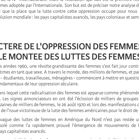
mes adoptée par l'Internationale. Son but est de préciser notre analyse d
 que la place que la lutte contre cette oppression occupe pour nous 
olution mondiale : les pays capitalistes avancés, les pays coloniaux et se
CTERE DE L'OPPRESSION DES FEMME
E MONTEE DES LUTTES DES FEMME
es années 1960, une révolte grandissante des femmes s'est fait jour contr
ctimes en tant que sexe. A travers le monde, des millions de femmes, et pa
- étudiantes, travailleuses, ménagères - commencent à mettre en questio
ondamentaux de leur oppression séculaire.
ans lequel cette radicalisation des femmes est apparue comme phénomè
s. Les signes annonciateurs en ont été l'éclosion de milliers de groupe
izaines de milliers de femmes, le 26 août 1970 et lors des manifestatio
e de l'issue victorieuse de la lutte des femmes américaines pour le droit de
 vague des luttes de femmes en Amérique du Nord n'est pas restée
isolé comme l'a rapidement prouvé l'émergence de mouvements de l
ys capitalistes avancés.