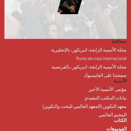
صحافتنا
مجلة الأممية الرابعة، انبريكور، بالإنجليزية
Punto de vista internacional
مجلة الأممية الرابعة، انبريكور، بالفرنسية
صفحتنا على الفايسبوك
الأممية
مؤتمر الأممية الأخير
بيانات المكتب التنفيذي
معهد التكوين (المعهد العالمي للبحث والتكوين)
المخيم العالمي
الكتاب
الفيديوهات