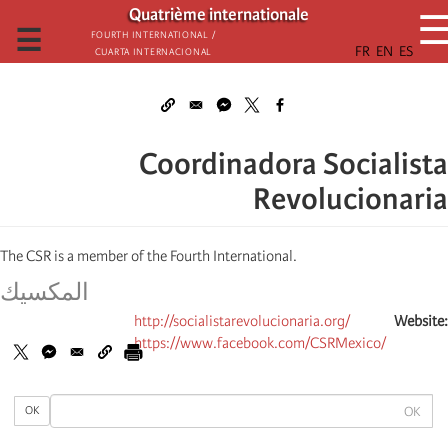
تجاوز
Quatrième internationale
إلى
☰
Fourth International /
Cuarta Internacional
المحتوى
الرئيسي
Coordinadora Socialista
Revolucionaria
The CSR is a member of the Fourth International.
المكسیك
http://socialistarevolucionaria.org/
Website
https://www.facebook.com/CSRMexico/
OK
OK