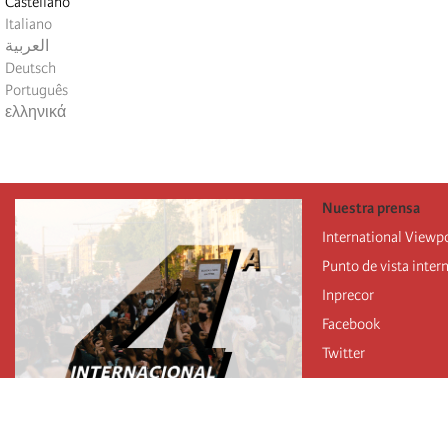
Castellano
Italiano
العربية
Deutsch
Português
ελληνικά
Nuestra prensa
International Viewp
Punto de vista inter
Inprecor
Facebook
Twitter