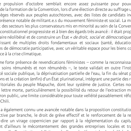
e propulsion d’octobre semblait encore assez puissante pour pouv
 de la formation de la Convention, lors d’une élection directe au suffrage 
sièges réservés aux peuples autochtones, avec des listes de candidats i
a présence notable de militant.e.s du mouvement féministe et social. La m
t des secteurs les plus conservateurs mis en minorité au sein de la Conve
 constitutionnel progressiste et à bien des égards très avancé : il était pr
iaire néolibéral et de construire un État
« de droit, social et démocratique
aissant de multiples droits fondamentaux et sociaux (santé, éducation
s de démocratie participative, avec un véritable espace pour les biens 
ce à la crise climatique.
e forte présence de revendications féministes – comme la reconnaissa
soins rémunérés et non rémunérés –, le texte validait en outre l’ins
é sociale publique, la déprivatisation partielle de l’eau, la fin du sénat
s et la création (enfin) d’un État plurinational, intégrant une partie des
rritoriales du peuple Mapuche, dont leur système de justice. Certes n
 lettre morte, particulièrement la possibilité du retour de l’extraction m
iron public, une limite considérable pour toute velléité passablement réf
Chili.
il a également connu une avancée notable dans la proposition constitutio
tive par branche, le droit de grève effectif et le renforcement de la re
à-dire un virage copernicien par rapport à la réglementation du capit
t d’ailleurs le mécontentement des grandes entreprises locales et tr