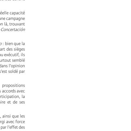
réelle capacité
r une campagne
n là, trouvant
-
Concertación
o
: bien que la
art des sièges
 exécutif, ils
surtout semblé
dans l’opinion
’est soldé par
 propositions
es accords avec
ticipation, la
ire et de ses
, ainsi que les
urgi avec force
ar l’effet des