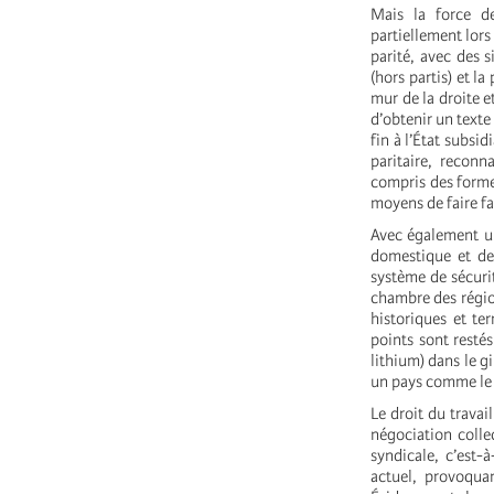
Mais la force d
partiellement lors
parité, avec des 
(hors partis) et l
mur de la droite e
d’obtenir un texte
fin à l’État subsid
paritaire, reconn
compris des forme
moyens de faire fa
Avec également un
domestique et de 
système de sécurit
chambre des région
historiques et te
points sont restés
lithium) dans le g
un pays comme le 
Le droit du trava
négociation collec
syndicale, c’est-
actuel, provoquan