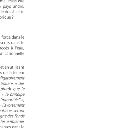
sme, mais elle
e pays andin.
le dos à cette
orique ?
 force dans le
scrits dans le
ccès à l’eau,
nicationnelle
et en utilisant
s de la teneur
bligatoirement
abolie »
,
« des
 plutôt que le
,
« le principe
 “minorités” »
,
« l’avortement
ontières seront
rgne des fonds
t les emblèmes
parues dans le