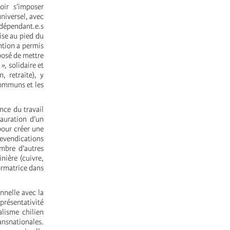
oir s’imposer
universel, avec
ndépendant.e.s
ise au pied du
ntion a permis
oposé de mettre
 »,
solidaire et
, retraite), y
communs et les
nce du travail
tauration d’un
 pour créer une
 revendications
ombre d’autres
inière (cuivre,
ormatrice dans
nnelle avec la
présentativité
alisme chilien
ansnationales.