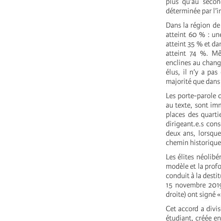
plus qu’au secon
déterminée par l’i
Dans la région de 
atteint 60 % : un
atteint 35 % et d
atteint 74 %. Mê
enclines au chan
élus, il n’y a pa
majorité que dans 
Les porte-parole 
au texte, sont im
places des quarti
dirigeant.e.s cons
deux ans, lorsque
chemin historique
Les élites néolibé
modèle et la profo
conduit à la destit
15 novembre 2019,
droite) ont signé «
Cet accord a divi
étudiant, créée en