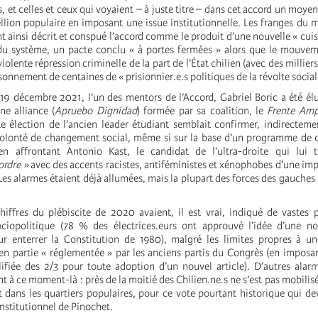
s, et celles et ceux qui voyaient – à juste titre – dans cet accord un moye
bellion populaire en imposant une issue institutionnelle. Les franges du
t ainsi décrit et conspué l’accord comme le produit d’une nouvelle « cuisi
 du système, un pacte conclu « à portes fermées » alors que le mouve
violente répression criminelle de la part de l’État chilien (avec des milliers
sonnement de centaines de « prisionnier.e.s politiques de la révolte social
19 décembre 2021, l’un des mentors de l’Accord, Gabriel Boric a été él
une alliance (
Apruebo Dignidad
) formée par sa coalition, le
Frente Amp
 élection de l’ancien leader étudiant semblait confirmer, indirecteme
volonté de changement social, même si sur la base d’un programme de 
n affrontant Antonio Kast, le candidat de l’ultra-droite qui lui t
ordre »
avec des accents racistes, antiféministes et xénophobes d’une imp
Les alarmes étaient déjà allumées, mais la plupart des forces des gauches
hiffres du plébiscite de 2020 avaient, il est vrai, indiqué de vastes p
ociopolitique (78 % des électrices.eurs ont approuvé l’idée d’une no
r enterrer la Constitution de 1980), malgré les limites propres à u
 en partie « réglementée » par les anciens partis du Congrès (en impo
ifiée des 2/3 pour toute adoption d’un nouvel article). D’autres alar
 à ce moment-là : près de la moitié des Chilien.ne.s ne s’est pas mobilisé
dans les quartiers populaires, pour ce vote pourtant historique qui de
institutionnel de Pinochet.