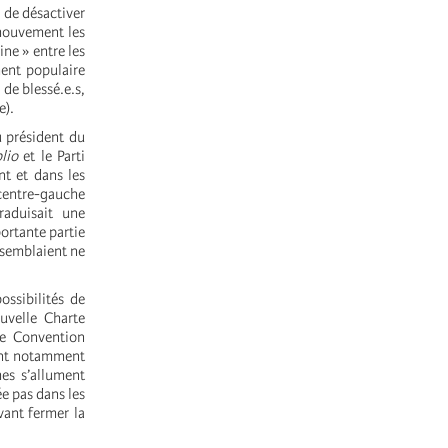
n de désactiver
 mouvement les
ne » entre les
ment populaire
 de blessé.e.s,
e).
u président du
lio
et le Parti
nt et dans les
centre-gauche
raduisait une
ortante partie
 semblaient ne
ossibilités de
uvelle Charte
ne Convention
sant notamment
mes s’allument
e pas dans les
vant fermer la