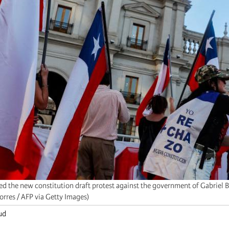
d the new constitution draft protest against the government of Gabriel Bo
Torres / AFP via Getty Images)
ud