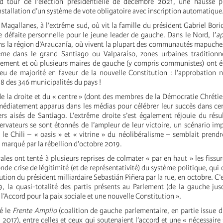
d tour de l’élection présidentielle de décembre 2021, une hausse p
nstallation d’un système de vote obligatoire avec inscription automatique
Magallanes, à l’extrême sud, où vit la famille du président Gabriel Bori
e défaite personnelle pour le jeune leader de gauche. Dans le Nord, l’
a
ans la région d’Araucanía, où vivent la plupart des communautés mapuche
me dans le grand Santiago ou Valparaíso, zones urbaines traditionn
gement et où plusieurs maires de gauche (y compris communistes) ont 
s eu de majorité en faveur de la nouvelle Constitution : l’approbation n
8 des 346 municipalités du pays !
de la droite et du « centre » (dont des membres de la Démocratie Chréti
médiatement apparus dans les médias pour célébrer leur succès dans cer
ers aisés de Santiago. L’extrême droite s’est également réjouie du résul
ervateurs se sont étonnés de l’ampleur de leur victoire, un scénario imp
 le Chili – « oasis » et « vitrine » du néolibéralisme – semblait pren
 marqué par la rébellion d’octobre 2019.
rales ont tenté à plusieurs reprises de colmater « par en haut » les fissu
nde crise de légitimité (et de représentativité) du système politique, qui
ution du président milliardaire Sebastián Piñera par la rue, en octobre. C’e
 la quasi-totalité des partis présents au Parlement (de la gauche jus
 l’Accord pour la paix sociale et une nouvelle Constitution ».
sé le
Frente Amplio
(coalition de gauche parlementaire, en partie issu
 2017), entre celles et ceux qui soutenaient l’accord et une « nécessaire 