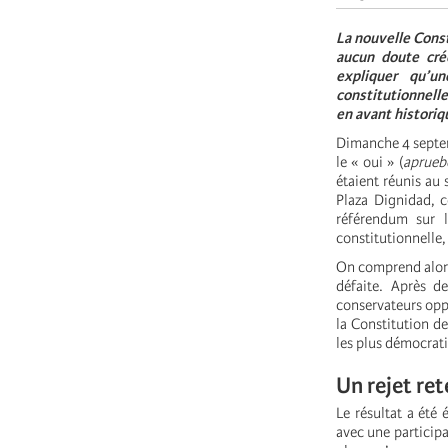
La nouvelle Const
aucun doute cré
expliquer qu’u
constitutionnell
en avant historiq
Dimanche 4 septem
le « oui » (
aprueb
étaient réunis au 
Plaza Dignidad, c
référendum sur 
constitutionnelle
On comprend alors 
défaite. Après de
conservateurs oppo
la Constitution de
les plus démocrati
Un rejet re
Le résultat a été
avec une participat