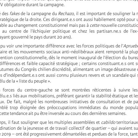
V obligatoire durant la campagne.
é des
fakes
de la campagne du
Rechazo
, il est important de souligner la 
tratégique de la droite. Ces dirigeant.e.s ont aussi habilement opté pou
orable au changement constitutionnel mais pas à
cette
nouvelle constitutio
.s au centre de l’échiquier politique et chez les partisan.ne.s de l’ex
ayant gouverné le pays durant 20 ans).
 pu voir une importante différence avec les forces politiques de l’
Aprueb
ire et les mouvements sociaux anti-néolibéraux aient remporté la plup
ention constitutionnelle, dès le moment inaugural de l’élection du bureau
ifférences et faible capacité stratégique ; certains constituant.e.s ont 
coutumes du Congrès chilien discrédité, alimentant un image désastreuse 
es d’indépendant.e.s ont aussi connu plusieurs revers et un scandale qui s
lu de la « liste du peuple ».
es forces du centre-gauche se sont montrées réticentes à suivre les
lu.e.s liés aux mobilisations, préférant garantir la stabilité étatique et l
ux. De fait, malgré les nombreuses initiatives de consultation et de par
mblé trop éloignée des préoccupations immédiates du monde popula
 cette tendance ait pu être inversée au cours des dernières semaines.
s, il faut souligner que les multiples assemblées et
cabildo
territoriaux
dination de la jeunesse et de travail collectif de quartier – qui avaient s
 2019 – ont été progressivement démantelées et perdues de la force, tant p