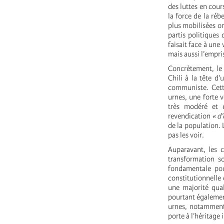
des luttes en cour
la force de la ré
plus mobilisées on
partis politiques
faisait face à une 
mais aussi l’empri
Concrètement, le 
Chili à la tête d’
communiste. Cette
urnes, une forte 
très modéré et e
revendication
« d’
de la population. 
pas les voir.
Auparavant, les c
transformation s
fondamentale pou
constitutionnelle
une majorité qual
pourtant également
urnes, notamment 
porte à l’héritage 