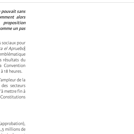
e pouvait sans
Comment alors
 proposition
 comme un pas
s sociaux pour
a el Apruebo
]
l’emblématique
s résultats du
la Convention
 à 18 heures.
l’ampleur de la
e des secteurs
à mettre fin à
 Constitutions
approbation),
4,5 millions de