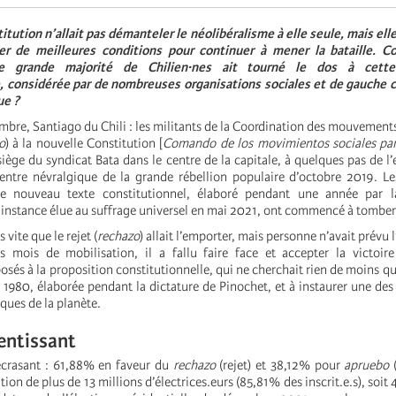
itution n’allait pas démanteler le néolibéralisme à elle seule, mais ell
er de meilleures conditions pour continuer à mener la bataille. 
ne grande majorité de Chilien·nes ait tourné le dos à cette
e, considérée par de nombreuses organisations sociales et de gauche
ue ?
bre, Santiago du Chili : les militants de la Coordination des mouvement
o
) à la nouvelle Constitution [
Comando de los movimientos sociales par
siège du syndicat Bata dans le centre de la capitale, à quelques pas de 
entre névralgique de la grande rébellion populaire d’octobre 2019. Le
le nouveau texte constitutionnel, élaboré pendant une année par 
, instance élue au suffrage universel en mai 2021, ont commencé à tomber
vite que le rejet (
rechazo
) allait l’emporter, mais personne n’avait prévu 
s mois de mobilisation, il a fallu faire face et accepter la victoir
sés à la proposition constitutionnelle, qui ne cherchait rien de moins qu’
 1980, élaborée pendant la dictature de Pinochet, et à instaurer une des
ques de la planète.
tentissant
 écrasant : 61,88% en faveur du
rechazo
(rejet) et 38,12% pour
apruebo
(
ion de plus de 13 millions d’électrices.eurs (85,81% des inscrit.e.s), soit 