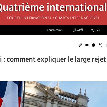
uatrième internationa
Fourth International / Cuarta Internacional
الأخبار
الاتصال
Youth camp
i : comment expliquer le large rejet