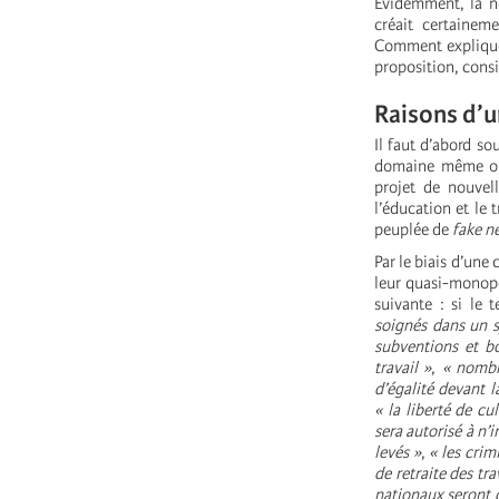
Évidemment, la no
créait certainem
Comment expliquer
proposition, cons
Raisons d’u
Il faut d’abord so
domaine même où l
projet de nouvell
l’éducation et le t
peuplée de
fake n
Par le biais d’une
leur quasi-monopo
suivante : si le 
soignés dans un s
subventions et bo
travail »
,
« nombr
d’égalité devant l
« la liberté de c
sera autorisé à n
levés »
,
« les crim
de retraite des tr
nationaux seront 