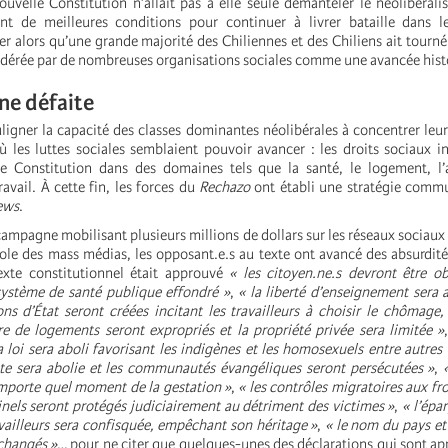
uvelle Constitution n’allait pas à elle seule démanteler le néolibérali
ent de meilleures conditions pour continuer à livrer bataille dans l
 alors qu’une grande majorité des Chiliennes et des Chiliens ait tourné 
idérée par de nombreuses organisations sociales comme une avancée hist
ne défaite
uligner la capacité des classes dominantes néolibérales à concentrer leur
es luttes sociales semblaient pouvoir avancer : les droits sociaux in
e Constitution dans des domaines tels que la santé, le logement, l’a
ravail. À cette fin, les forces du
Rechazo
ont établi une stratégie commu
ews
.
 campagne mobilisant plusieurs millions de dollars sur les réseaux sociaux 
le des mass médias, les opposant.e.s au texte ont avancé des absurdité
texte constitutionnel était approuvé
« les citoyen.ne.s devront être o
ystème de santé publique effondré »
,
« la liberté d’enseignement sera 
ns d’État seront créées incitant les travailleurs à choisir le chômage,
e de logements seront expropriés et la propriété privée sera limitée »
a loi sera aboli favorisant les indigènes et les homosexuels entre autres
ulte sera abolie et les communautés évangéliques seront persécutées »
,
’importe quel moment de la gestation »
,
« les contrôles migratoires aux fr
inels seront protégés judiciairement au détriment des victimes »
,
« l’épa
availleurs sera confisquée, empêchant son héritage »
,
« le nom du pays e
changés »
… pour ne citer que quelques-unes des déclarations qui sont ap