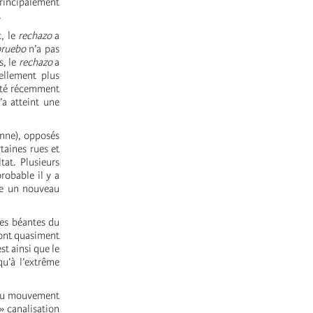
rincipalement
.
c, le
rechazo
a
pruebo
n’a pas
s, le
rechazo
a
ellement plus
été récemment
’a atteint une
enne), opposés
taines rues et
tat. Plusieurs
robable il y a
dre un nouveau
res béantes du
 ont quasiment
st ainsi que le
qu’à l’extrême
e du mouvement
» canalisation