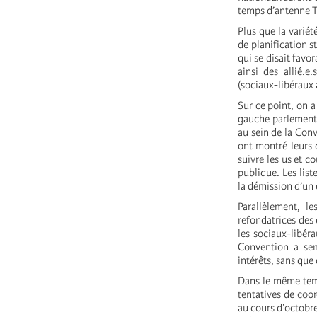
temps d’antenne T
Plus que la variét
de planification s
qui se disait fav
ainsi des allié.e
(sociaux-libéraux 
Sur ce point, on a
gauche parlementa
au sein de la Conv
ont montré leurs d
suivre les us et 
publique. Les list
la démission d’un é
Parallèlement, l
refondatrices des é
les sociaux-libéra
Convention a se
intérêts, sans que
Dans le même temp
tentatives de coor
au cours d’octobre