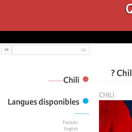
Q
OK
OK
Chil
Chili
CHILI
Langues disponibles
Français
English