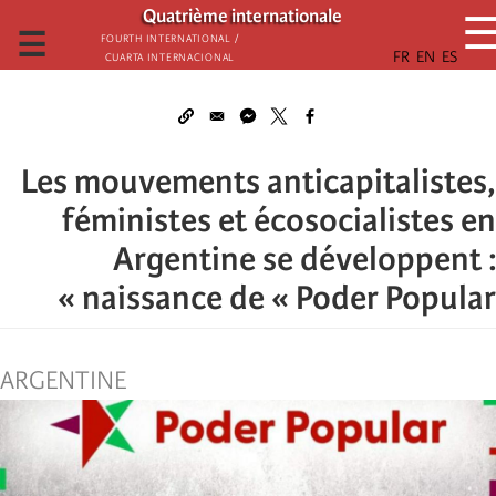
تجاوز
Quatrième internationale
إلى
☰
Fourth International /
Cuarta Internacional
المحتوى
الرئيسي
Les mouvements anticapitalistes,
féministes et écosocialistes en
Argentine se développent :
naissance de « Poder Popular »
ARGENTINE