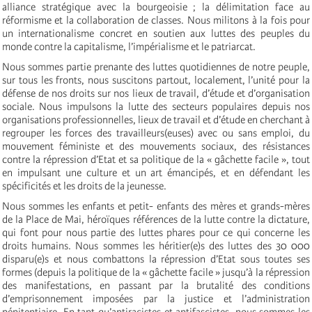
alliance stratégique avec la bourgeoisie ; la délimitation face au
réformisme et la collaboration de classes. Nous militons à la fois pour
un internationalisme concret en soutien aux luttes des peuples du
monde contre la capitalisme, l’impérialisme et le patriarcat.
Nous sommes partie prenante des luttes quotidiennes de notre peuple,
sur tous les fronts, nous suscitons partout, localement, l’unité pour la
défense de nos droits sur nos lieux de travail, d’étude et d’organisation
sociale. Nous impulsons la lutte des secteurs populaires depuis nos
organisations professionnelles, lieux de travail et d’étude en cherchant à
regrouper les forces des travailleurs(euses) avec ou sans emploi, du
mouvement féministe et des mouvements sociaux, des résistances
contre la répression d’Etat et sa politique de la « gâchette facile », tout
en impulsant une culture et un art émancipés, et en défendant les
spécificités et les droits de la jeunesse.
Nous sommes les enfants et petit- enfants des mères et grands-mères
de la Place de Mai, héroïques références de la lutte contre la dictature,
qui font pour nous partie des luttes phares pour ce qui concerne les
droits humains. Nous sommes les héritier(e)s des luttes des 30 000
disparu(e)s et nous combattons la répression d’Etat sous toutes ses
formes (depuis la politique de la « gâchette facile » jusqu’à la répression
des manifestations, en passant par la brutalité des conditions
d’emprisonnement imposées par la justice et l’administration
pénitentiaire. En tant qu’antiracistes et antifascistes, nous sommes les