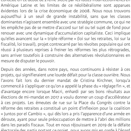
Amérique Latine et les limites de ce néolibéralisme sont apparues
évidentes lors de la crise économique de 2008. Nous nous trouvons
aujourd’hui à un seuil de grande instabilité, sans que les classes
dominantes n’agissent ensemble avec une stratégie commune, ce qui ne
les empêche pas de se mettre d’accord sur tel ou tel sujet de fond pour
renouer avec une dynamique d’accumulation capitaliste. Ceci implique
qu’elles avancent sur la « triple réforme » (loi sur les retraites, loi sur la
fiscalité, loi travail), projet contrecarré par les révoltes populaire qui ont
réussi à plusieurs reprises à freiner les réformes les plus rétrogrades,
sans arriver toutefois à construire des alternatives révolutionnaires en
mesure de disputer le pouvoir.
Depuis des années, dans notre pays, nous continuons à résister à ces
projets, qui signifieraient une lourde défait pour la classe ouvrière. Nous
l’avons fait lors du dernier mandat de Cristina Kirchner, lorsqu’a
commencé à s’appliquer ce qu’on a appelé la phase du « réglage fin », et
d’avantage encore lorsque Macri, enhardi par ses bons résultats aux
élections de mi-mandat en 2017 a voulu donner un coup d’accélérateur
à ces projets. Les émeutes de rue sur la Place du Congrès contre la
réforme des retraites a constitué un point d’inflexion pour la coalition
« Juntos por el Cambio », qui dès lors a pris l’apparence d’une armée en
déroute, ayant pour seule préoccupation de mettre à l’abri des millions
dans les paradis fiscaux. Tout en nous réjouissant en 2019 de la défaite
électorale des partis portant ce projet, nous avons mis en garde à l’égard