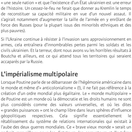
« une seule nation » et que l'existence d'un État ukrainien est une erreur
de l’histoire. Un cessez-le-feu ne ferait que donner au Kremlin le temps
de reconstituer sa capacité militaire en vue d'un nouvel assaut. Il
s'agirait notamment d'augmenter la taille de l'armée en y enrôlant de
force des Russes (pour la plupart issus des minorités ethniques et des
plus pauvres).
Si l'Ukraine continue à résister à l'invasion sans approvisionnement en
armes, cela entraînera d'innombrables pertes parmi les soldats et les
civils ukrainien. Et la terreur, dont nous avons vu les horribles résultats à
Boutcha et ailleurs, est ce qui attend tous les territoires qui seraient
accaparés par la Russie.
L'impérialisme multipolaire
Lorsque Poutine parle de se débarrasser de l'hégémonie américaine dans
le monde et même d'« anticolonialisme » (!), il ne fait pas référence à la
création d'un ordre mondial plus égalitaire. Le « monde multipolaire »
de Poutine est un monde où la démocratie et les droits humains ne sont
plus considérés comme des valeurs universelles, et où les dites
« grandes puissances » ont le champ libre dans leurs sphères d'influence
géopolitiques respectives. Cela signifie essentiellement le
rétablissement du système de relations internationales qui existait à
l'aube des deux guerres mondiales. Ce « brave vieux monde » serait un