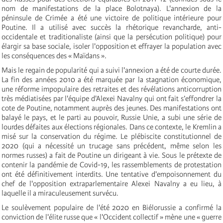
nom de manifestations de la place Bolotnaya). L'annexion de la
péninsule de Crimée a été une victoire de politique intérieure pour
Poutine. Il a utilisé avec succès la rhétorique revancharde, anti-
occidentale et traditionaliste (ainsi que la persécution politique) pour
élargir sa base sociale, isoler l'opposition et effrayer la population avec
les conséquences des « Maïdans ».
Mais le regain de popularité qui a suivi l'annexion a été de courte durée.
La fin des années 2010 a été marquée par la stagnation économique,
une réforme impopulaire des retraites et des révélations anticorruption
très médiatisées par l'équipe d'Alexei Navalny qui ont fait s’effondrer la
cote de Poutine, notamment auprès des jeunes. Des manifestations ont
balayé le pays, et le parti au pouvoir, Russie Unie, a subi une série de
lourdes défaites aux élections régionales. Dans ce contexte, le Kremlin a
misé sur la conservation du régime. Le plébiscite constitutionnel de
2020 (qui a nécessité un trucage sans précédent, même selon les
normes russes) a fait de Poutine un dirigeant à vie. Sous le prétexte de
contenir la pandémie de Covid-19, les rassemblements de protestation
ont été définitivement interdits. Une tentative d'empoisonnement du
chef de l'opposition extraparlementaire Alexei Navalny a eu lieu, à
laquelle il a miraculeusement survécu.
Le soulèvement populaire de l'été 2020 en Biélorussie a confirmé la
conviction de l'élite russe que « l'Occident collectif » mène une « guerre