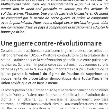
Malheureusement, tous les rassemblements « pour la paix » qui
auront lieu le week-end prochain ne seront pas des actions de
solidarité avec l'Ukraine. Une grande partie de la gauche en Occident
ne comprend pas la nature de cette guerre et prône le compromis
avec le poutinisme. Nous avons rédigé cette déclaration pour aider
nos camarades d’autres pays à comprendre la situation et à adopter la
bonne position.
Une guerre contre-révolutionnaire
Certains auteurs occidentaux attribuent la guerre à des causes telles que
l'effondrement de l'URSS, « l'histoire contradictoire de la création de la
nation ukrainienne » et la confrontation géopolitique entre puissances
nucléaires. Sans nier l'importance de ces facteurs, nous sommes surpris
de ne pas y trouver la raison la plus importante et la plus évidente de ce
qui se passe :
la volonté du régime de Poutine de supprimer les
mouvements de protestation démocratique dans toute l'ancienne
Union soviétique et en Russie même
.
La réoccupation de la Crimée en 2014 et le déclenchement des hostilités
dans le Donbass étaient une réponse du Kremlin à la « révolution de la
dignité » en Ukraine, qui a renversé le gouvernement pro-russe
corrompu de Viktor Ianoukovitch, ainsi qu'aux manifestations de masse
des Russes pour des élections équitables en 2011-12 (connues sous le