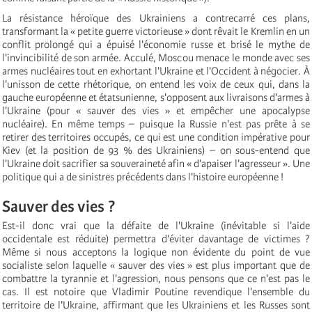
La résistance héroïque des Ukrainiens a contrecarré ces plans,
transformant la « petite guerre victorieuse » dont rêvait le Kremlin en un
conflit prolongé qui a épuisé l'économie russe et brisé le mythe de
l'invincibilité de son armée. Acculé, Moscou menace le monde avec ses
armes nucléaires tout en exhortant l'Ukraine et l'Occident à négocier. À
l'unisson de cette rhétorique, on entend les voix de ceux qui, dans la
gauche européenne et étatsunienne, s'opposent aux livraisons d'armes à
l'Ukraine (pour « sauver des vies » et empêcher une apocalypse
nucléaire). En même temps – puisque la Russie n'est pas prête à se
retirer des territoires occupés, ce qui est une condition impérative pour
Kiev (et la position de 93 % des Ukrainiens) – on sous-entend que
l'Ukraine doit sacrifier sa souveraineté afin « d'apaiser l'agresseur ». Une
politique qui a de sinistres précédents dans l'histoire européenne !
Sauver des vies ?
Est-il donc vrai que la défaite de l'Ukraine (inévitable si l'aide
occidentale est réduite) permettra d'éviter davantage de victimes ?
Même si nous acceptons la logique non évidente du point de vue
socialiste selon laquelle « sauver des vies » est plus important que de
combattre la tyrannie et l'agression, nous pensons que ce n'est pas le
cas. Il est notoire que Vladimir Poutine revendique l'ensemble du
territoire de l'Ukraine, affirmant que les Ukrainiens et les Russes sont