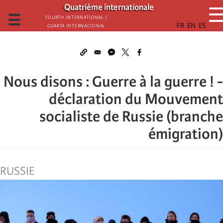
تجاوز
Quatrième internationale
إلى
☰
Fourth International /
Cuarta Internacional
المحتوى
الرئيسي
Nous disons : Guerre à la guerre ! -
déclaration du Mouvement
socialiste de Russie (branche
émigration)
RUSSIE