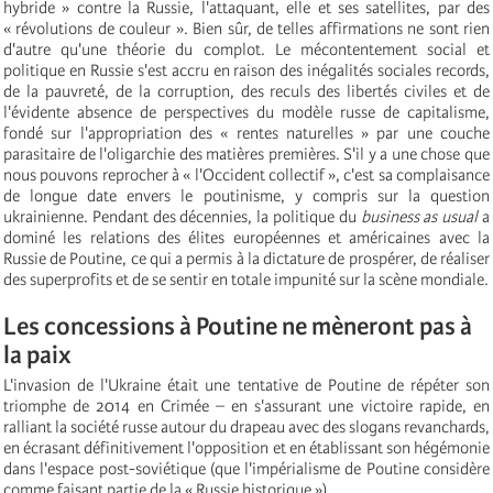
hybride » contre la Russie, l'attaquant, elle et ses satellites, par des
« révolutions de couleur ». Bien sûr, de telles affirmations ne sont rien
d'autre qu'une théorie du complot. Le mécontentement social et
politique en Russie s'est accru en raison des inégalités sociales records,
de la pauvreté, de la corruption, des reculs des libertés civiles et de
l'évidente absence de perspectives du modèle russe de capitalisme,
fondé sur l'appropriation des « rentes naturelles » par une couche
parasitaire de l'oligarchie des matières premières. S'il y a une chose que
nous pouvons reprocher à « l'Occident collectif », c'est sa complaisance
de longue date envers le poutinisme, y compris sur la question
ukrainienne. Pendant des décennies, la politique du
business as usual
a
dominé les relations des élites européennes et américaines avec la
Russie de Poutine, ce qui a permis à la dictature de prospérer, de réaliser
des superprofits et de se sentir en totale impunité sur la scène mondiale.
Les concessions à Poutine ne mèneront pas à
la paix
L'invasion de l'Ukraine était une tentative de Poutine de répéter son
triomphe de 2014 en Crimée – en s'assurant une victoire rapide, en
ralliant la société russe autour du drapeau avec des slogans revanchards,
en écrasant définitivement l'opposition et en établissant son hégémonie
dans l'espace post-soviétique (que l'impérialisme de Poutine considère
comme faisant partie de la « Russie historique »).