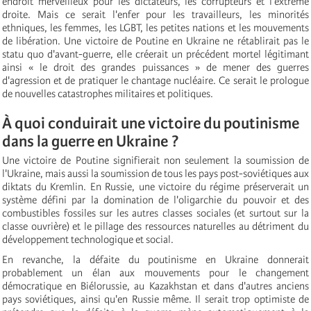
endroit merveilleux pour les dictateurs, les corrupteurs et l'extrême
droite. Mais ce serait l'enfer pour les travailleurs, les minorités
ethniques, les femmes, les LGBT, les petites nations et les mouvements
de libération. Une victoire de Poutine en Ukraine ne rétablirait pas le
statu quo d'avant-guerre, elle créerait un précédent mortel légitimant
ainsi « le droit des grandes puissances » de mener des guerres
d'agression et de pratiquer le chantage nucléaire. Ce serait le prologue
de nouvelles catastrophes militaires et politiques.
À quoi conduirait une victoire du poutinisme
dans la guerre en Ukraine ?
Une victoire de Poutine signifierait non seulement la soumission de
l'Ukraine, mais aussi la soumission de tous les pays post-soviétiques aux
diktats du Kremlin. En Russie, une victoire du régime préserverait un
système défini par la domination de l'oligarchie du pouvoir et des
combustibles fossiles sur les autres classes sociales (et surtout sur la
classe ouvrière) et le pillage des ressources naturelles au détriment du
développement technologique et social.
En revanche, la défaite du poutinisme en Ukraine donnerait
probablement un élan aux mouvements pour le changement
démocratique en Biélorussie, au Kazakhstan et dans d'autres anciens
pays soviétiques, ainsi qu'en Russie même. Il serait trop optimiste de