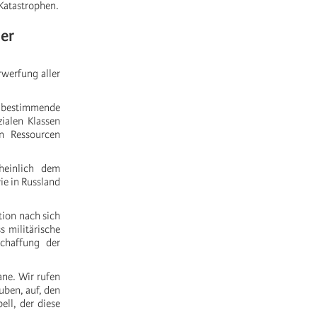
 Katastrophen.
der
rwerfung aller
en bestimmende
ialen Klassen
en Ressourcen
heinlich dem
ie in Russland
tion nach sich
s militärische
chaffung der
ane. Wir rufen
uben, auf, den
ell, der diese