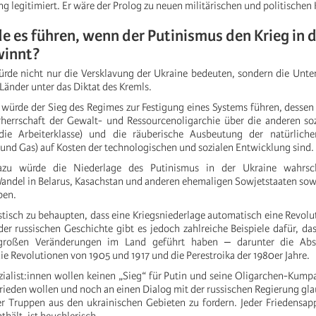
g legitimiert. Er wäre der Prolog zu neuen militärischen und politischen
 es führen, wenn der Putinismus den Krieg in 
winnt?
ürde nicht nur die Versklavung der Ukraine bedeuten, sondern die Unte
Länder unter das Diktat des Kremls.
t würde der Sieg des Regimes zur Festigung eines Systems führen, dess
herrschaft der Gewalt- und Ressourcenoligarchie über die anderen soz
die Arbeiterklasse) und die räuberische Ausbeutung der natürlich
 und Gas) auf Kosten der technologischen und sozialen Entwicklung sind.
zu würde die Niederlage des Putinismus in der Ukraine wahrsc
ndel in Belarus, Kasachstan und anderen ehemaligen Sowjetstaaten sow
ben.
stisch zu behaupten, dass eine Kriegsniederlage automatisch eine Revolu
der russischen Geschichte gibt es jedoch zahlreiche Beispiele dafür, das
großen Veränderungen im Land geführt haben ‒ darunter die Abs
ie Revolutionen von 1905 und 1917 und die Perestroika der 1980er Jahre.
zialist:innen wollen keinen „Sieg“ für Putin und seine Oligarchen-Kump
 Frieden wollen und noch an einen Dialog mit der russischen Regierung gla
r Truppen aus den ukrainischen Gebieten zu fordern. Jeder Friedensapp