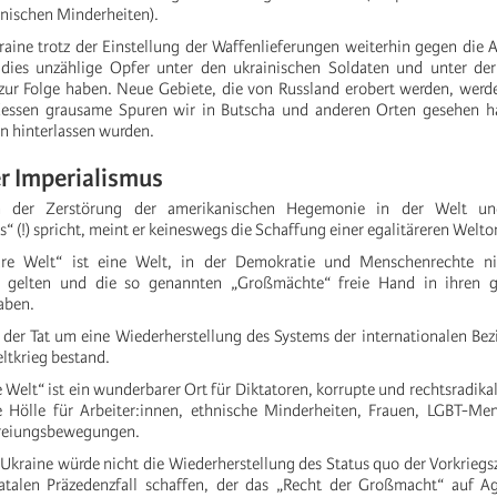
nischen Minderheiten).
aine trotz der Einstellung der Waffenlieferungen weiterhin gegen die 
 dies unzählige Opfer unter den ukrainischen Soldaten und unter der
zur Folge haben. Neue Gebiete, die von Russland erobert werden, werd
 dessen grausame Spuren wir in Butscha und anderen Orten gesehen h
n hinterlassen wurden.
r Imperialismus
 der Zerstörung der amerikanischen Hegemonie in der Welt u
“ (!) spricht, meint er keineswegs die Schaffung einer egalitäreren Welt
lare Welt“ ist eine Welt, in der Demokratie und Menschenrechte n
e gelten und die so genannten „Großmächte“ freie Hand in ihren g
aben.
n der Tat um eine Wiederherstellung des Systems der internationalen Be
ltkrieg bestand.
 Welt“ ist ein wunderbarer Ort für Diktatoren, korrupte und rechtsradikale
e Hölle für Arbeiter:innen, ethnische Minderheiten, Frauen, LGBT-Men
reiungsbewegungen.
r Ukraine würde nicht die Wiederherstellung des Status quo der Vorkriegs
atalen Präzedenzfall schaffen, der das „Recht der Großmacht“ auf A