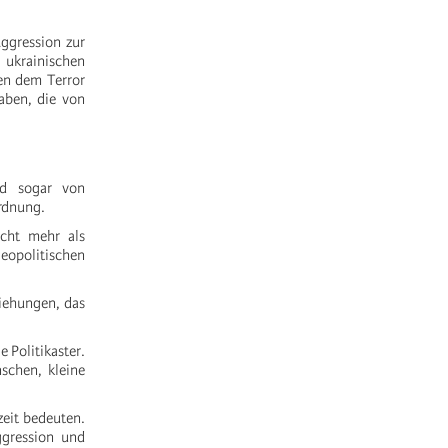
Aggression zur
 ukrainischen
en dem Terror
aben, die von
nd sogar von
ordnung.
icht mehr als
eopolitischen
ziehungen, das
 Politikaster.
schen, kleine
zeit bedeuten.
ggression und