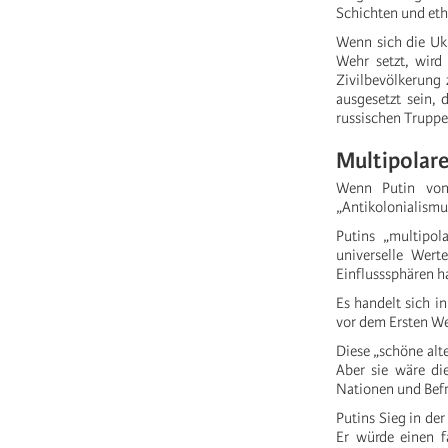
Schichten und eth
Wenn sich die Ukr
Wehr setzt, wird
Zivilbevölkerung 
ausgesetzt sein,
russischen Truppe
Multipolare
Wenn Putin von
„Antikolonialismus
Putins „multipo
universelle Wert
Einflusssphären h
Es handelt sich i
vor dem Ersten We
Diese „schöne alte
Aber sie wäre di
Nationen und Bef
Putins Sieg in de
Er würde einen f