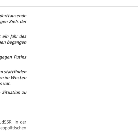
derttausende
gen Ziels der
 ein Jahr des
amen begangen
 gegen Putins
en stattfinden
ken im Westen
s vor.
 Situation zu
UdSSR, in der
opolitischen