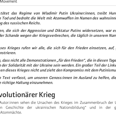
t Movement
 tötet das Regime von Wladimir Putin Ukrainer:innen, treibt Hun
n Tod und bedroht die Welt mit Atomwaffen im Namen des wahnsinni
g des russischen Reichs.
en, die sich der Aggression und Diktatur Putins widersetzen, war es
der Schande wegen der Kriegsverbrechen, die täglich in unserem N
ses Krieges rufen wir alle, die sich für den Frieden einsetzen, auf,
nstrieren.
h, dass nicht alle Demonstrationen „für den Frieden“, die in diesen Tag
der Solidarität mit der Ukraine sein werden. Ein großer Teil der Lin
en dieses Krieges nicht und zieht den Kompromiss mit dem Putinismu
 Text verfasst, um unseren Genoss:innen im Ausland zu helfen, die
e richtige Haltung einzunehmen.
volutionärer Krieg
 Autor:innen sehen die Ursachen des Krieges im Zusammenbruch der 
hen Geschichte der ukrainischen Nationsbildung“ und in der ge
r Atommächte.