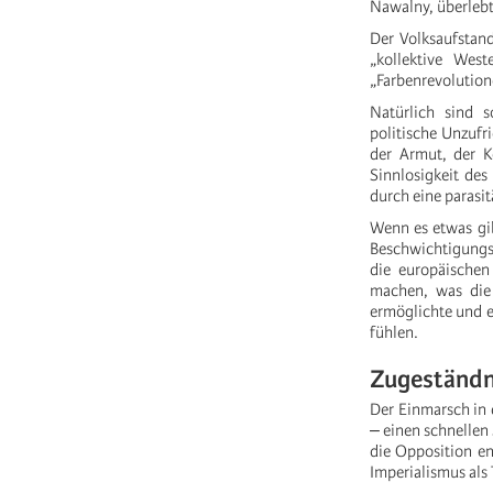
Nawalny, überlebt
Der Volksaufstand
„kollektive Wes
„Farbenrevolution
Natürlich sind 
politische Unzufr
der Armut, der K
Sinnlosigkeit des
durch eine parasi
Wenn es etwas gib
Beschwichtigungs
die europäischen
machen, was die
ermöglichte und es
fühlen.
Zugeständni
Der Einmarsch in 
‒ einen schnellen 
die Opposition e
Imperialismus als 