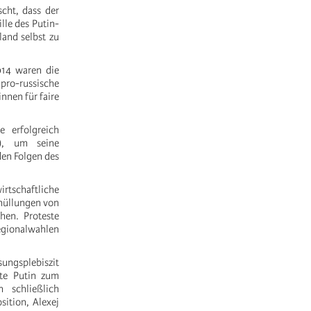
cht, dass der
lle des Putin-
and selbst zu
014 waren die
pro-russische
nnen für faire
e erfolgreich
on), um seine
den Folgen des
irtschaftliche
hüllungen von
hen. Proteste
Regionalwahlen
ungsplebiszit
hte Putin zum
 schließlich
ition, Alexej