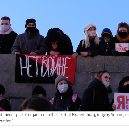
taneous picket organised in the heart of Ekaterinburg, in 1905 Square, on
eration"