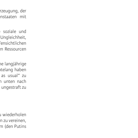
erzeugung, der
enstaaten mit
e soziale und
 Ungleichheit,
ensichtlichen
hen Ressourcen
ne langjährige
ntelang haben
 as usual“ zu
n unten nach
 ungestraft zu
zu wiederholen
n zu vereinen,
m (den Putins