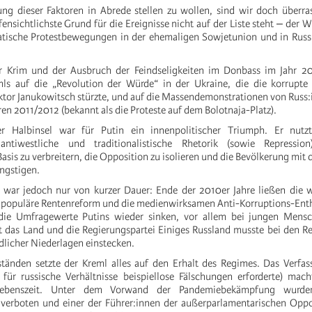
g dieser Faktoren in Abrede stellen zu wollen, sind wir doch überras
ensichtlichste Grund für die Ereignisse nicht auf der Liste steht ‒ der Wi
tische Protestbewegungen in der ehemaligen Sowjetunion und in Russl
 Krim und der Ausbruch der Feindseligkeiten im Donbass im Jahr 2
ls auf die „Revolution der Würde“ in der Ukraine, die die korrupte 
tor Janukowitsch stürzte, und auf die Massendemonstrationen von Russ:i
en 2011/2012 (bekannt als die Proteste auf dem Bolotnaja-Platz).
r Halbinsel war für Putin ein innenpolitischer Triumph. Er nutzt
, antiwestliche und traditionalistische Rhetorik (sowie Repressi
Basis zu verbreitern, die Opposition zu isolieren und die Bevölkerung mit 
ngstigen.
 war jedoch nur von kurzer Dauer: Ende der 2010er Jahre ließen die w
unpopuläre Rentenreform und die medienwirksamen Anti-Korruptions-Ent
ie Umfragewerte Putins wieder sinken, vor allem bei jungen Mensc
t das Land und die Regierungspartei Einiges Russland musste bei den 
dlicher Niederlagen einstecken.
änden setzte der Kreml alles auf den Erhalt des Regimes. Das Verfass
 für russische Verhältnisse beispiellose Fälschungen erforderte) mac
Lebenszeit. Unter dem Vorwand der Pandemiebekämpfung wurden
verboten und einer der Führer:innen der außerparlamentarischen Oppos