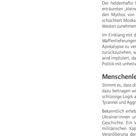
Der heldenhafte 
erträumten „klein
den Mythos von 
schüchtert Moskau
Westen zunehmen
Im Einklang mit d
Waffenlieferung
Apokalypse zu ver
zurückzuziehen, w
wird impliziert, d
Politik mit unheil
Menschenle
Stimmt es, dass di
dazu beitragen wi
schlüssige Logik 
Tyrannei und Aggre
Bekanntlich erhe
Ukrainer:innen un
Geschichte. Ein 
militärischen K
Vergrößerung der