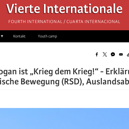
Vierte Internationale
Fourth International / Cuarta Internacional
Kontakt
Youth camp
ogan ist „Krieg dem Krieg!“ - Erklä
tische Bewegung (RSD), Auslandsab