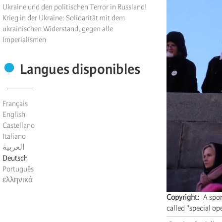
Ukraine und den politischen Terror in Russland!
Krieg in der Ukraine: Solidarität mit dem
ukrainischen Widerstand, gegen alle
Imperialismen
Langues disponibles
Français
English
Castellano
Italiano
العربية
Deutsch
Português
ελληνικά
Copyright
A spon
called "special op