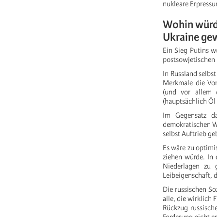
nukleare Erpressun
Wohin würde
Ukraine ge
Ein Sieg Putins w
postsowjetischen 
In Russland selbs
Merkmale die Vor
(und vor allem 
(hauptsächlich Öl
Im Gegensatz da
demokratischen Wa
selbst Auftrieb ge
Es wäre zu optimi
ziehen würde. In 
Niederlagen zu 
Leibeigenschaft, d
Die russischen So
alle, die wirklich
Rückzug russische