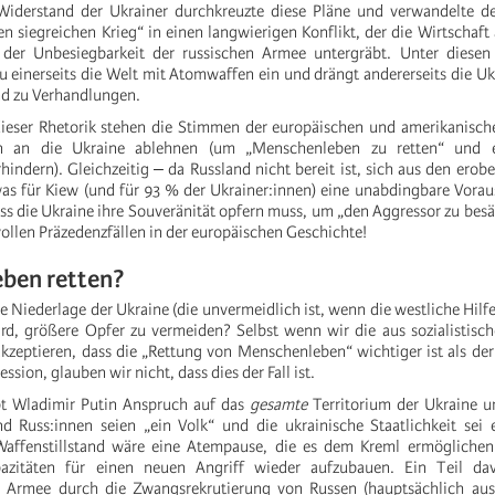
Widerstand der Ukrainer durchkreuzte diese Pläne und verwandelte 
en siegreichen Krieg“ in einen langwierigen Konflikt, der die Wirtschaft
der Unbesiegbarkeit der russischen Armee untergräbt. Unter diese
 einerseits die Welt mit Atomwaffen ein und drängt andererseits die U
d zu Verhandlungen.
ieser Rhetorik stehen die Stimmen der europäischen und amerikanische
en an die Ukraine ablehnen (um „Menschenleben zu retten“ und e
hindern). Gleichzeitig ‒ da Russland nicht bereit ist, sich aus den erob
as für Kiew (und für 93 % der Ukrainer:innen) eine unabdingbare Vorau
ass die Ukraine ihre Souveränität opfern muss, um „den Aggressor zu besä
vollen Präzedenzfällen in der europäischen Geschichte!
ben retten?
e Niederlage der Ukraine (die unvermeidlich ist, wenn die westliche Hilfe
rd, größere Opfer zu vermeiden? Selbst wenn wir die aus sozialistisch
akzeptieren, dass die „Rettung von Menschenleben“ wichtiger ist als d
ssion, glauben wir nicht, dass dies der Fall ist.
bt Wladimir Putin Anspruch auf das
gesamte
Territorium der Ukraine u
d Russ:innen seien „ein Volk“ und die ukrainische Staatlichkeit sei 
Waffenstillstand wäre eine Atempause, die es dem Kreml ermöglichen
apazitäten für einen neuen Angriff wieder aufzubauen. Ein Teil d
 Armee durch die Zwangsrekrutierung von Russen (hauptsächlich au