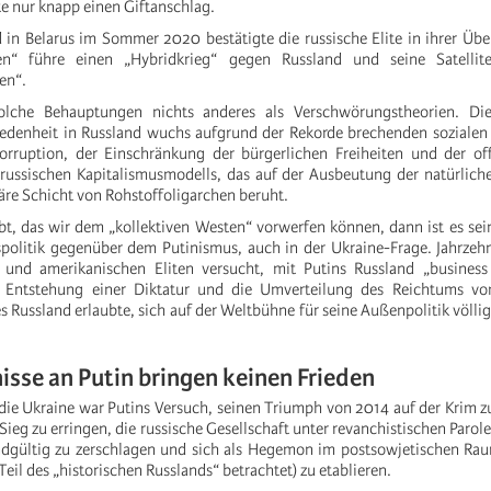
e nur knapp einen Giftanschlag.
 in Belarus im Sommer 2020 bestätigte die russische Elite in ihrer Üb
ten“ führe einen „Hybridkrieg“ gegen Russland und seine Satellit
en“.
solche Behauptungen nichts anderes als Verschwörungstheorien. Di
iedenheit in Russland wuchs aufgrund der Rekorde brechenden sozialen
orruption, der Einschränkung der bürgerlichen Freiheiten und der off
 russischen Kapitalismusmodells, das auf der Ausbeutung der natürlic
täre Schicht von Rohstoffoligarchen beruht.
t, das wir dem „kollektiven Westen“ vorwerfen können, dann ist es sei
politik gegenüber dem Putinismus, auch in der Ukraine-Frage. Jahrzeh
 und amerikanischen Eliten versucht, mit Putins Russland „business
 Entstehung einer Diktatur und die Umverteilung des Reichtums vo
 Russland erlaubte, sich auf der Weltbühne für seine Außenpolitik völlig
sse an Putin bringen keinen Frieden
die Ukraine war Putins Versuch, seinen Triumph von 2014 auf der Krim 
Sieg zu erringen, die russische Gesellschaft unter revanchistischen Parole
ndgültig zu zerschlagen und sich als Hegemon im postsowjetischen Rau
Teil des „historischen Russlands“ betrachtet) zu etablieren.