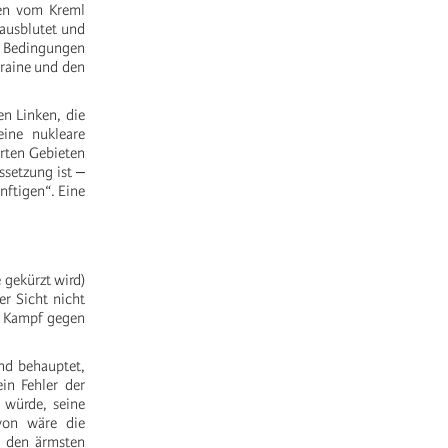
den vom Kreml
 ausblutet und
n Bedingungen
kraine und den
n Linken, die
ine nukleare
erten Gebieten
ssetzung ist ‒
nftigen“. Eine
 gekürzt wird)
er Sicht nicht
er Kampf gegen
nd behauptet,
ein Fehler der
 würde, seine
avon wäre die
s den ärmsten