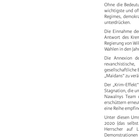
Ohne die Bedeutun
wichtigste und off
Regimes, demokra
unterdrücken.
Die Einnahme der
Antwort des Krem
Regierung von Wik
Wahlen in den Jahr
Die Annexion de
revanchistische
gesellschaftliche 
„Maidans“ zu verä
Der „Krim-Effekt“
Stagnation, die 
Nawalnys Team d
erschüttern erneu
eine Reihe empfin
Unter diesen Umst
2020 (das selbst
Herrscher auf 
Demonstrationen 