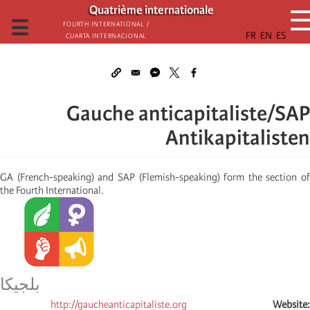
تجاوز
Quatrième internationale
إلى
☰
Fourth International /
Cuarta Internacional
المحتوى
الرئيسي
Gauche anticapitaliste/SAP
Antikapitalisten
GA (French-speaking) and SAP (Flemish-speaking) form the section of
the Fourth International.
بلجیكا
http://gaucheanticapitaliste.org
Website