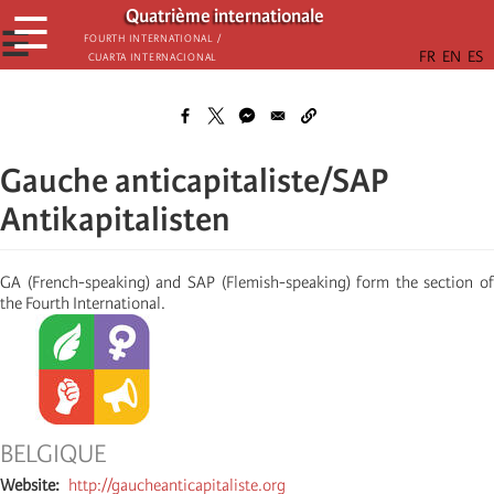
Aller
Quatrième internationale
☰
au
☰
Fourth International /
Cuarta Internacional
contenu
principal
Gauche anticapitaliste/SAP
Antikapitalisten
GA (French-speaking) and SAP (Flemish-speaking) form the section of
the Fourth International.
BELGIQUE
Website
http://gaucheanticapitaliste.org