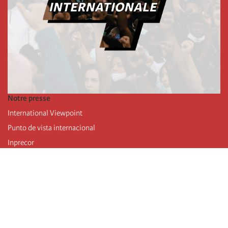
Notre presse
International Viewpoint
Punto de vista internacional
Inprecor
Facebook
Twitter
Mastodon
Telegram
L’Internationale
Dernier congrès de l’Internationale