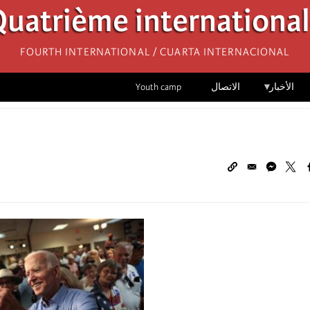
uatrième internationa
Fourth International / Cuarta Internacional
الأخبار
الاتصال
Youth camp