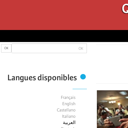
Q
OK
OK
Langues disponibles
Français
English
Castellano
Italiano
العربية