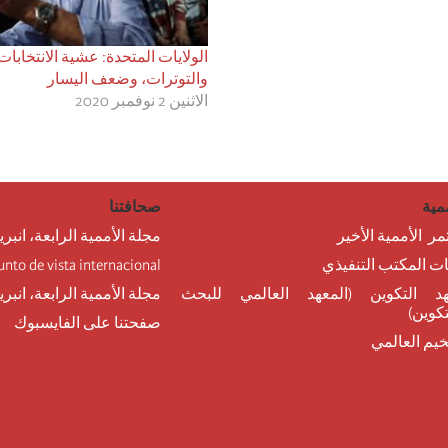
الولايات المتحدة: عشية الانتخابات
والتوترات، وضعف اليسار
الاثنين 2 نوفمبر 2020
مية
صحافتنا
مر الأممية الأخير
مجلة الأممية الرابعة، انبري
نات المكتب التنفيذي
unto de vista internacional
د التكوين (المعهد العالمي للبحث
مجلة الأممية الرابعة، انبر
تكوين)
صفحتنا على الفايسبوك
خيم العالمي