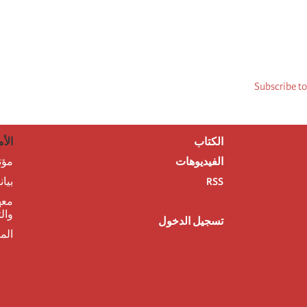
Subscribe to
الكتاب
الأم
الفيديوهات
مؤت
RSS
بيا
معه
وال
تسجيل الدخول
الم