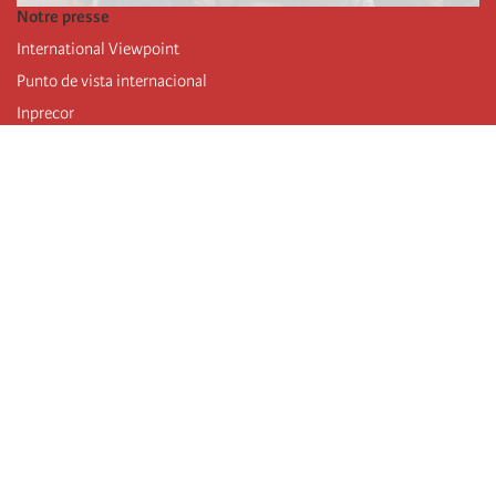
Notre presse
International Viewpoint
Punto de vista internacional
Inprecor
Facebook
Twitter
Mastodon
Telegram
L’Internationale
Dernier congrès de l’Internationale
Déclarations du bureau exécutif
Institut de formation (IIRE)
Jeunes
Auteurs
Vidéos
Flux RSS