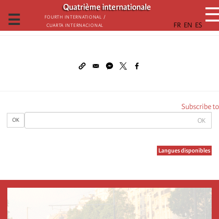
تجاوز
Quatrième internationale
إلى
☰
Fourth International /
Cuarta Internacional
المحتوى
الرئيسي
Subscribe to
OK
OK
Langues disponibles