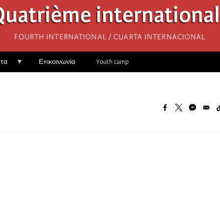
uatrième internationa
Fourth International / Cuarta Internacional
ητα
Επικοινωνία
Youth camp