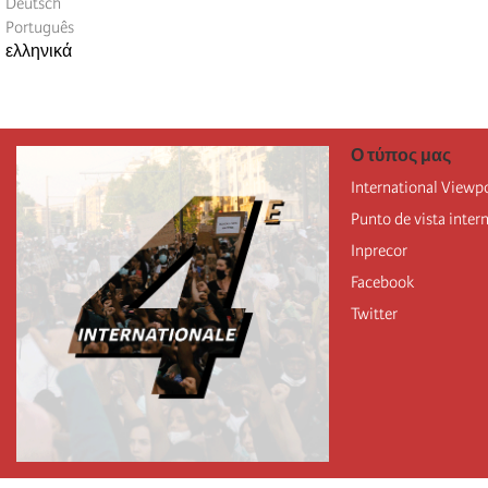
Deutsch
Português
ελληνικά
Ο τύπος μας
International Viewp
Punto de vista inter
Inprecor
Facebook
Twitter