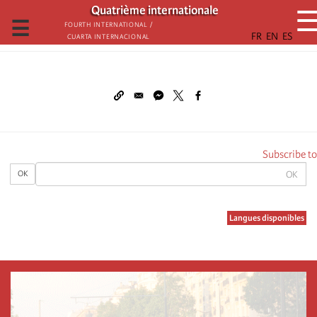
تجاوز
Quatrième internationale
إلى
☰
Fourth International /
Cuarta Internacional
المحتوى
الرئيسي
Subscribe to
OK
OK
Langues disponibles