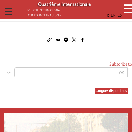
تجاوز
Quatrième internationale
إلى
☰
Fourth International /
Cuarta Internacional
المحتوى
الرئيسي
Subscribe to
OK
OK
Langues disponibles