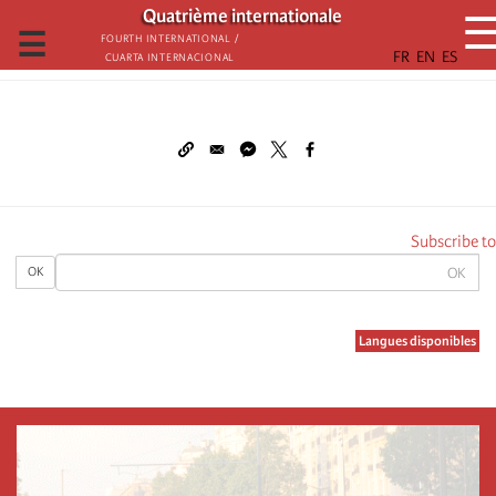
تجاوز
Quatrième internationale
إلى
☰
Fourth International /
Cuarta Internacional
المحتوى
الرئيسي
Subscribe to
OK
OK
Langues disponibles