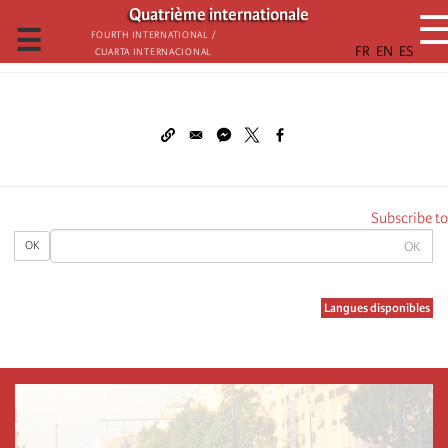
تجاوز
Quatrième internationale
إلى
☰
Fourth International /
Cuarta Internacional
المحتوى
الرئيسي
Subscribe to
OK
OK
Langues disponibles