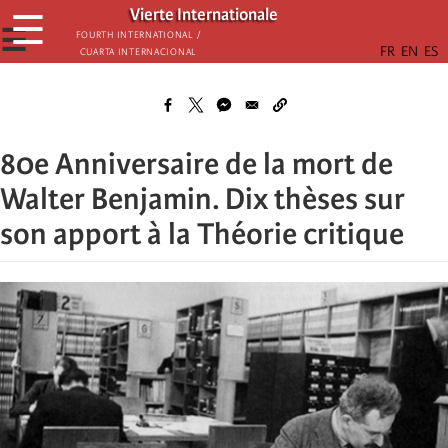
Skip
Vierte Internationale
☰
to
☰
Fourth International /
Cuarta Internacional
main
content
80e Anniversaire de la mort de
Walter Benjamin. Dix thèses sur
son apport à la Théorie critique