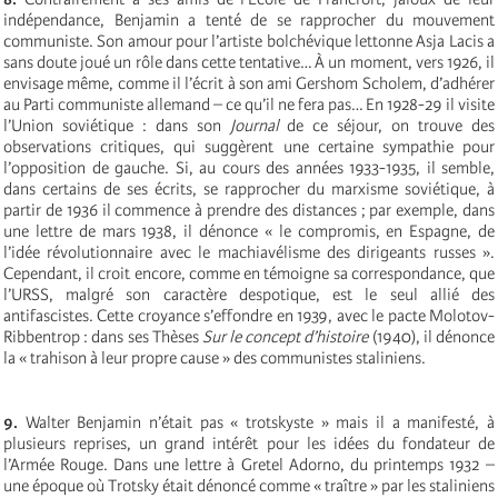
indépendance, Benjamin a tenté de se rapprocher du mouvement
communiste. Son amour pour l’artiste bolchévique lettonne Asja Lacis a
sans doute joué un rôle dans cette tentative… À un moment, vers 1926, il
envisage même, comme il l’écrit à son ami Gershom Scholem, d’adhérer
au Parti communiste allemand – ce qu’il ne fera pas… En 1928-29 il visite
l’Union soviétique : dans son
Journal
de ce séjour, on trouve des
observations critiques, qui suggèrent une certaine sympathie pour
l’opposition de gauche. Si, au cours des années 1933-1935, il semble,
dans certains de ses écrits, se rapprocher du marxisme soviétique, à
partir de 1936 il commence à prendre des distances ; par exemple, dans
une lettre de mars 1938, il dénonce « le compromis, en Espagne, de
l’idée révolutionnaire avec le machiavélisme des dirigeants russes ».
Cependant, il croit encore, comme en témoigne sa correspondance, que
l’URSS, malgré son caractère despotique, est le seul allié des
antifascistes. Cette croyance s’effondre en 1939, avec le pacte Molotov-
Ribbentrop : dans ses Thèses
Sur le concept d’histoire
(1940), il dénonce
la « trahison à leur propre cause » des communistes staliniens.
9.
Walter Benjamin n’était pas « trotskyste » mais il a manifesté, à
plusieurs reprises, un grand intérêt pour les idées du fondateur de
l’Armée Rouge. Dans une lettre à Gretel Adorno, du printemps 1932 –
une époque où Trotsky était dénoncé comme « traître » par les staliniens