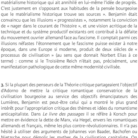
matérialisme historique qui ait annihilé en lui-même l’idée de progrès.
C’est justement en s’opposant aux habitudes de la pensée bourgeoise
que le matérialisme historique trouve ses sources ». Benjamin était
convaincu que les illusions « progressistes », notamment la conviction
de « nager dans le courant de l’histoire », et une vision acritique de la
technique et du système productif existants ont contribué à la défaite
du mouvement ouvrier allemand face au fascisme. Il comptait parmi ces
illusions néfastes l’étonnement que le fascisme puisse exister à notre
époque, dans une Europe si moderne, produit de deux siècles de «
processus de civilisation » (au sens que donnait Norbert Elias à ce
terme) : comme si le Troisième Reich n’était pas, précisément, une
manifestation pathologique de cette même modernité civilisée.
3.
Si la plupart des penseurs de la Théorie critique partageaient l’objectif
d’Adorno de mettre la critique romantique conservatrice de la
civilisation bourgeoise au service des objectifs émancipateurs des
Lumières, Benjamin est peut-être celui qui a montré le plus grand
intérêt pour l’appropriation critique des thèmes et idées du romantisme
anticapitaliste. Dans
Le livre des passages
il se réfère à Korsch pour
mettre en évidence la dette de Marx, via Hegel, envers les romantiques
allemands et français, même les plus contre-révolutionnaires. Il n’a pas
hésité à utiliser des arguments de Johannes von Baader, Bachofen ou
Nietzsche pour démolir les mythes de la civilisation capitaliste. On