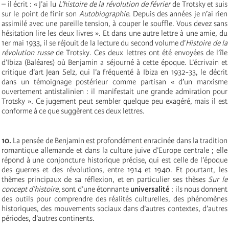
– il écrit : « J’ai lu
L’histoire de la révolution de février
de Trotsky et suis
sur le point de finir son
Autobiographie
. Depuis des années je n’ai rien
assimilé avec une pareille tension, à couper le souffle. Vous devez sans
hésitation lire les deux livres ». Et dans une autre lettre à une amie, du
1er mai 1933, il se réjouit de la lecture du second volume d’
Histoire de la
révolution russe
de Trotsky. Ces deux lettres ont été envoyées de l’île
d’Ibiza (Baléares) où Benjamin a séjourné à cette époque. L’écrivain et
critique d’art Jean Selz, qui l’a fréquenté à Ibiza en 1932-33, le décrit
dans un témoignage postérieur comme partisan « d’un marxisme
ouvertement antistalinien : il manifestait une grande admiration pour
Trotsky ». Ce jugement peut sembler quelque peu exagéré, mais il est
conforme à ce que suggèrent ces deux lettres.
10.
La pensée de Benjamin est profondément enracinée dans la tradition
romantique allemande et dans la culture juive d’Europe centrale ; elle
répond à une conjoncture historique précise, qui est celle de l’époque
des guerres et des révolutions, entre 1914 et 1940. Et pourtant, les
thèmes principaux de sa réflexion, et en particulier ses thèses
Sur le
concept d’histoire
, sont d’une étonnante
universalité
: ils nous donnent
des outils pour comprendre des réalités culturelles, des phénomènes
historiques, des mouvements sociaux dans d’autres contextes, d’autres
périodes, d’autres continents.