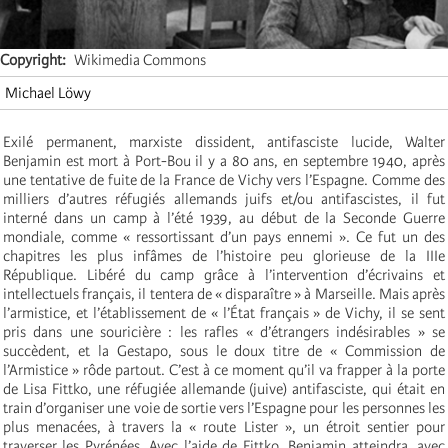
Copyright
Wikimedia Commons
Michael Löwy
Exilé permanent, marxiste dissident, antifasciste lucide, Walter
Benjamin est mort à Port-Bou il y a 80 ans, en septembre 1940, après
une tentative de fuite de la France de Vichy vers l’Espagne. Comme des
milliers d’autres réfugiés allemands juifs et/ou antifascistes, il fut
interné dans un camp à l’été 1939, au début de la Seconde Guerre
mondiale, comme « ressortissant d’un pays ennemi ». Ce fut un des
chapitres les plus infâmes de l’histoire peu glorieuse de la IIIe
République. Libéré du camp grâce à l’intervention d’écrivains et
intellectuels français, il tentera de « disparaître » à Marseille. Mais après
l’armistice, et l’établissement de « l’État français » de Vichy, il se sent
pris dans une souricière : les rafles « d’étrangers indésirables » se
succèdent, et la Gestapo, sous le doux titre de « Commission de
l’Armistice » rôde partout. C’est à ce moment qu’il va frapper à la porte
de Lisa Fittko, une réfugiée allemande (juive) antifasciste, qui était en
train d’organiser une voie de sortie vers l’Espagne pour les personnes les
plus menacées, à travers la « route Lister », un étroit sentier pour
traverser les Pyrénées. Avec l’aide de Fittko, Benjamin atteindra, avec