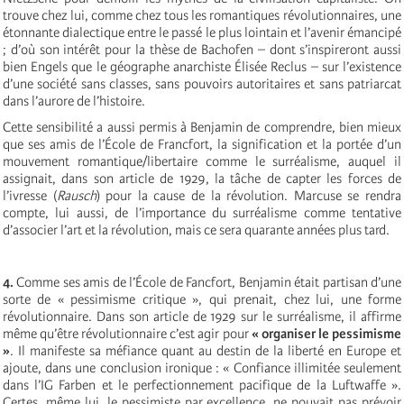
trouve chez lui, comme chez tous les romantiques révolutionnaires, une
étonnante dialectique entre le passé le plus lointain et l’avenir émancipé
; d’où son intérêt pour la thèse de Bachofen – dont s’inspireront aussi
bien Engels que le géographe anarchiste Élisée Reclus – sur l’existence
d’une société sans classes, sans pouvoirs autoritaires et sans patriarcat
dans l’aurore de l’histoire.
Cette sensibilité a aussi permis à Benjamin de comprendre, bien mieux
que ses amis de l’École de Francfort, la signification et la portée d’un
mouvement romantique/libertaire comme le surréalisme, auquel il
assignait, dans son article de 1929, la tâche de capter les forces de
l’ivresse (
Rausch
) pour la cause de la révolution. Marcuse se rendra
compte, lui aussi, de l’importance du surréalisme comme tentative
d’associer l’art et la révolution, mais ce sera quarante années plus tard.
4.
Comme ses amis de l’École de Fancfort, Benjamin était partisan d’une
sorte de « pessimisme critique », qui prenait, chez lui, une forme
révolutionnaire. Dans son article de 1929 sur le surréalisme, il affirme
même qu’être révolutionnaire c’est agir pour
« organiser le pessimisme
»
. Il manifeste sa méfiance quant au destin de la liberté en Europe et
ajoute, dans une conclusion ironique : « Confiance illimitée seulement
dans l’IG Farben et le perfectionnement pacifique de la Luftwaffe ».
Certes, même lui, le pessimiste par excellence, ne pouvait pas prévoir