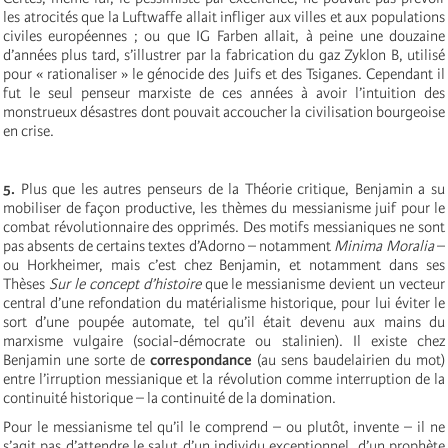
les atrocités que la Luftwaffe allait infliger aux villes et aux populations
civiles européennes ; ou que IG Farben allait, à peine une douzaine
d’années plus tard, s’illustrer par la fabrication du gaz Zyklon B, utilisé
pour « rationaliser » le génocide des Juifs et des Tsiganes. Cependant il
fut le seul penseur marxiste de ces années à avoir l’intuition des
monstrueux désastres dont pouvait accoucher la civilisation bourgeoise
en crise.
5.
Plus que les autres penseurs de la Théorie critique, Benjamin a su
mobiliser de façon productive, les thèmes du messianisme juif pour le
combat révolutionnaire des opprimés. Des motifs messianiques ne sont
pas absents de certains textes d’Adorno – notamment
Minima Moralia
–
ou Horkheimer, mais c’est chez Benjamin, et notamment dans ses
Thèses
Sur le concept d’histoire
que le messianisme devient un vecteur
central d’une refondation du matérialisme historique, pour lui éviter le
sort d’une poupée automate, tel qu’il était devenu aux mains du
marxisme vulgaire (social-démocrate ou stalinien). Il existe chez
Benjamin une sorte de
correspondance
(au sens baudelairien du mot)
entre l’irruption messianique et la révolution comme interruption de la
continuité historique – la continuité de la domination.
Pour le messianisme tel qu’il le comprend – ou plutôt, invente – il ne
s’agit pas d’attendre le salut d’un individu exceptionnel, d’un prophète