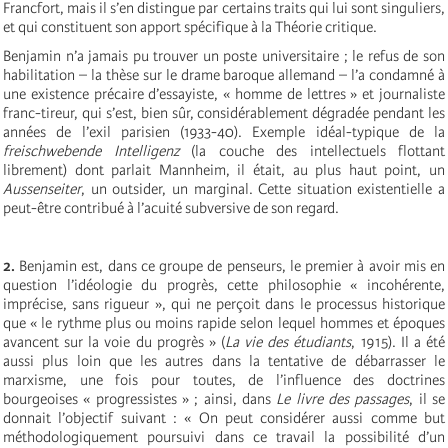
Francfort, mais il s’en distingue par certains traits qui lui sont singuliers,
et qui constituent son apport spécifique à la Théorie critique.
Benjamin n’a jamais pu trouver un poste universitaire ; le refus de son
habilitation – la thèse sur le drame baroque allemand – l’a condamné à
une existence précaire d’essayiste, « homme de lettres » et journaliste
franc-tireur, qui s’est, bien sûr, considérablement dégradée pendant les
années de l’exil parisien (1933-40). Exemple idéal-typique de la
freischwebende Intelligenz
(la couche des intellectuels flottant
librement) dont parlait Mannheim, il était, au plus haut point, un
Aussenseiter
, un outsider, un marginal. Cette situation existentielle a
peut-être contribué à l’acuité subversive de son regard.
2.
Benjamin est, dans ce groupe de penseurs, le premier à avoir mis en
question l’idéologie du progrès, cette philosophie « incohérente,
imprécise, sans rigueur », qui ne perçoit dans le processus historique
que « le rythme plus ou moins rapide selon lequel hommes et époques
avancent sur la voie du progrès » (
La vie des étudiants
, 1915). Il a été
aussi plus loin que les autres dans la tentative de débarrasser le
marxisme, une fois pour toutes, de l’influence des doctrines
bourgeoises « progressistes » ; ainsi, dans
Le livre des passages
, il se
donnait l’objectif suivant : « On peut considérer aussi comme but
méthodologiquement poursuivi dans ce travail la possibilité d’un