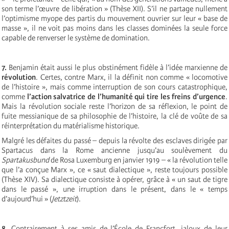
son terme l’œuvre de libération » (Thèse XII). S’il ne partage nullement
l’optimisme myope des partis du mouvement ouvrier sur leur « base de
masse », il ne voit pas moins dans les classes dominées la seule force
capable de renverser le système de domination.
7.
Benjamin était aussi le plus obstinément fidèle à l’idée marxienne de
révolution
. Certes, contre Marx, il la définit non comme « locomotive
de l’histoire », mais comme interruption de son cours catastrophique,
comme
l’action salvatrice de l’humanité qui tire les freins d’urgence
.
Mais la révolution sociale reste l’horizon de sa réflexion, le point de
fuite messianique de sa philosophie de l’histoire, la clé de voûte de sa
réinterprétation du matérialisme historique.
Malgré les défaites du passé – depuis la révolte des esclaves dirigée par
Spartacus dans la Rome ancienne jusqu’au soulèvement du
Spartakusbund
de Rosa Luxemburg en janvier 1919 – « la révolution telle
que l’a conçue Marx », ce « saut dialectique », reste toujours possible
(Thèse XIV). Sa dialectique consiste à opérer, grâce à « un saut de tigre
dans le passé », une irruption dans le présent, dans le « temps
d’aujourd’hui » (
Jetztzeit
).
8.
Contrairement à ses amis de l’École de Francfort, jaloux de leur