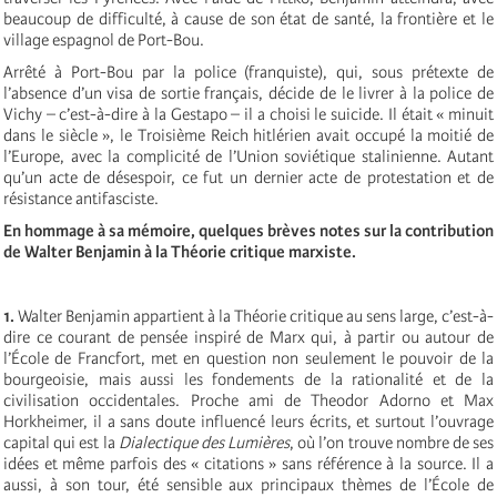
beaucoup de difficulté, à cause de son état de santé, la frontière et le
village espagnol de Port-Bou.
Arrêté à Port-Bou par la police (franquiste), qui, sous prétexte de
l’absence d’un visa de sortie français, décide de le livrer à la police de
Vichy – c’est-à-dire à la Gestapo – il a choisi le suicide. Il était « minuit
dans le siècle », le Troisième Reich hitlérien avait occupé la moitié de
l’Europe, avec la complicité de l’Union soviétique stalinienne. Autant
qu’un acte de désespoir, ce fut un dernier acte de protestation et de
résistance antifasciste.
En hommage à sa mémoire, quelques brèves notes sur la contribution
de Walter Benjamin à la Théorie critique marxiste.
1.
Walter Benjamin appartient à la Théorie critique au sens large, c’est-à-
dire ce courant de pensée inspiré de Marx qui, à partir ou autour de
l’École de Francfort, met en question non seulement le pouvoir de la
bourgeoisie, mais aussi les fondements de la rationalité et de la
civilisation occidentales. Proche ami de Theodor Adorno et Max
Horkheimer, il a sans doute influencé leurs écrits, et surtout l’ouvrage
capital qui est la
Dialectique des Lumières
, où l’on trouve nombre de ses
idées et même parfois des « citations » sans référence à la source. Il a
aussi, à son tour, été sensible aux principaux thèmes de l’École de