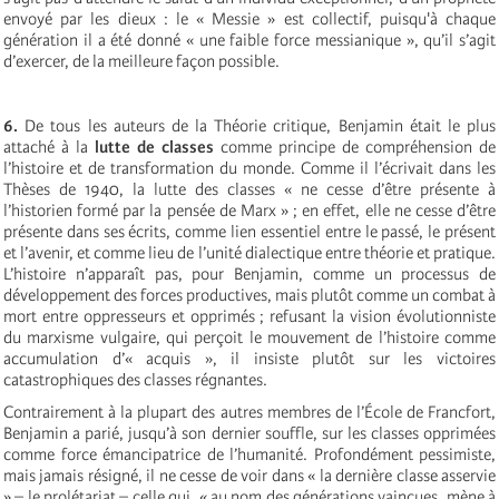
envoyé par les dieux : le « Messie » est collectif, puisqu'à chaque
génération il a été donné « une faible force messianique », qu’il s’agit
d’exercer, de la meilleure façon possible.
6.
De tous les auteurs de la Théorie critique, Benjamin était le plus
attaché à la
lutte de classes
comme principe de compréhension de
l’histoire et de transformation du monde. Comme il l’écrivait dans les
Thèses de 1940, la lutte des classes « ne cesse d’être présente à
l’historien formé par la pensée de Marx » ; en effet, elle ne cesse d’être
présente dans ses écrits, comme lien essentiel entre le passé, le présent
et l’avenir, et comme lieu de l’unité dialectique entre théorie et pratique.
L’histoire n’apparaît pas, pour Benjamin, comme un processus de
développement des forces productives, mais plutôt comme un combat à
mort entre oppresseurs et opprimés ; refusant la vision évolutionniste
du marxisme vulgaire, qui perçoit le mouvement de l’histoire comme
accumulation d’« acquis », il insiste plutôt sur les victoires
catastrophiques des classes régnantes.
Contrairement à la plupart des autres membres de l’École de Francfort,
Benjamin a parié, jusqu’à son dernier souffle, sur les classes opprimées
comme force émancipatrice de l’humanité. Profondément pessimiste,
mais jamais résigné, il ne cesse de voir dans « la dernière classe asservie
» – le prolétariat – celle qui, « au nom des générations vaincues, mène à