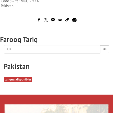
Code Swift : MUCBPKKA
Pakistan
Farooq Tariq
OK
OK
Pakistan
Langues disponibles