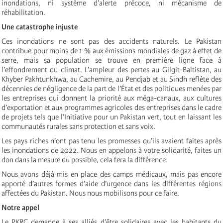
inondations, ni système d’alerte précoce, ni mécanisme de
réhabilitation.
Une catastrophe injuste
Ces inondations ne sont pas des accidents naturels. Le Pakistan
contribue pour moins de 1 % aux émissions mondiales de gaz à effet de
serre, mais sa population se trouve en première ligne face à
l’effondrement du climat. L’ampleur des pertes au Gilgit-Baltistan, au
Khyber Pakhtunkhwa, au Cachemire, au Pendjab et au Sindh reflète des
décennies de négligence de la part de l’État et des politiques menées par
les entreprises qui donnent la priorité aux méga-canaux, aux cultures
d’exportation et aux programmes agricoles des entreprises dans le cadre
de projets tels que l’Initiative pour un Pakistan vert, tout en laissant les
communautés rurales sans protection et sans voix.
Les pays riches n’ont pas tenu les promesses qu’ils avaient faites après
les inondations de 2022. Nous en appelons à votre solidarité, faites un
don dans la mesure du possible, cela fera la différence.
Nous avons déjà mis en place des camps médicaux, mais pas encore
apporté d’autres formes d’aide d’urgence dans les différentes régions
affectées du Pakistan. Nous nous mobilisons pour ce faire.
Notre appel
Le PKRC demande à ses alliés d’être solidaires avec les habitants du