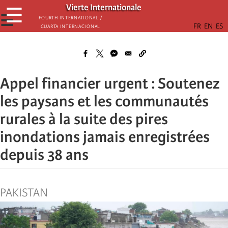
Skip
Vierte Internationale
☰
to
☰
Fourth International /
Cuarta Internacional
main
content
Appel financier urgent : Soutenez
les paysans et les communautés
rurales à la suite des pires
inondations jamais enregistrées
depuis 38 ans
PAKISTAN