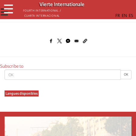
Skip
Vierte Internationale
☰
to
☰
Fourth International /
Cuarta Internacional
main
content
Subscribe to
OK
OK
Langues disponibles