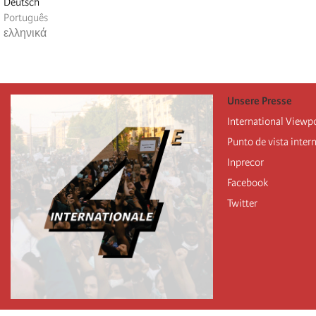
Deutsch
Português
ελληνικά
Unsere Presse
International Viewp
Punto de vista inter
Inprecor
Facebook
Twitter