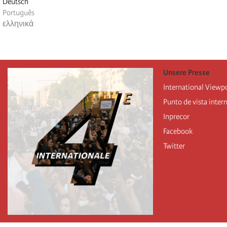
Deutsch
Português
ελληνικά
Unsere Presse
International Viewp
Punto de vista inter
Inprecor
Facebook
Twitter