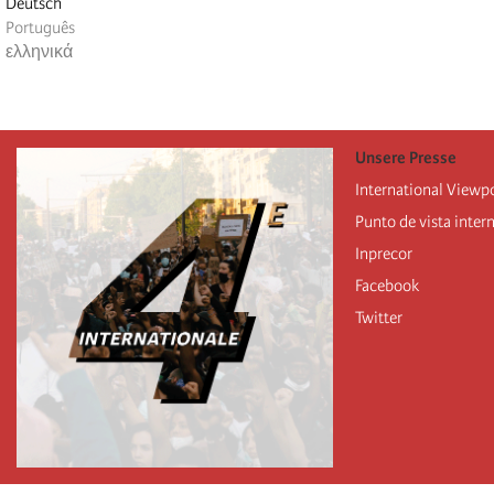
Deutsch
Português
ελληνικά
Unsere Presse
International Viewp
Punto de vista inter
Inprecor
Facebook
Twitter