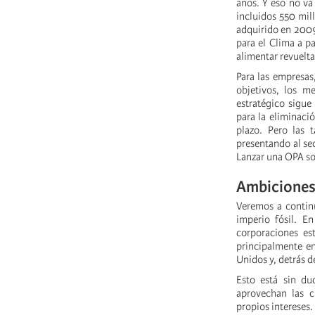
años. Y eso no va
incluidos 550 mil
adquirido en 2009 
para el Clima a p
alimentar revuelta
Para las empresas,
objetivos, los me
estratégico sigue
para la eliminació
plazo. Pero las 
presentando al sec
Lanzar una OPA so
Ambiciones
Veremos a continu
imperio fósil. E
corporaciones est
principalmente en
Unidos y, detrás d
Esto está sin du
aprovechan las c
propios intereses