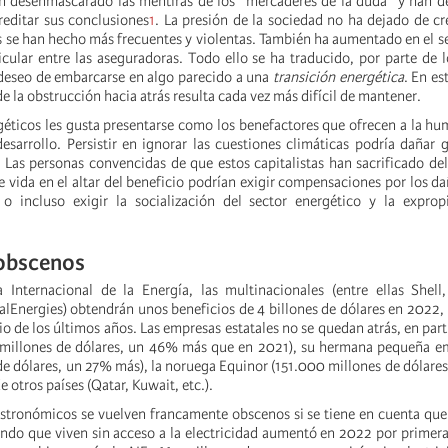
an desenmascarado las mentiras de los "mercaderes de la duda" y han d
reditar sus conclusiones
1
. La presión de la sociedad no ha dejado de c
s se han hecho más frecuentes y violentas. También ha aumentado en el se
icular entre las aseguradoras. Todo ello se ha traducido, por parte de l
deseo de embarcarse en algo parecido a una
transición energética
. En es
 de la obstrucción hacia atrás resulta cada vez más difícil de mantener.
géticos les gusta presentarse como los benefactores que ofrecen a la hu
desarrollo. Persistir en ignorar las cuestiones climáticas podría dañar
Las personas convencidas de que estos capitalistas han sacrificado d
e vida en el altar del beneficio podrían exigir compensaciones por los d
o incluso exigir la socialización del sector energético y la exprop
 obscenos
 Internacional de la Energía, las multinacionales (entre ellas Shell
alEnergies) obtendrán unos beneficios de 4 billones de dólares en 2022,
o de los últimos años. Las empresas estatales no se quedan atrás, en parti
millones de dólares, un 46% más que en 2021), su hermana pequeña 
de dólares, un 27% más), la noruega Equinor (151.000 millones de dólare
 otros países (Qatar, Kuwait, etc.).
astronómicos se vuelven francamente obscenos si se tiene en cuenta qu
ndo que viven sin acceso a la electricidad aumentó en 2022 por primera