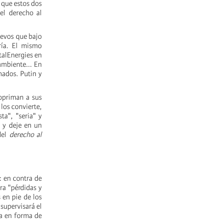
o que estos dos
el derecho al
uevos que bajo
ría. El mismo
talEnergies en
ambiente... En
nados. Putin y
opriman a sus
 los convierte,
ta", "seria" y
s y deje en un
del
derecho al
: en contra de
ra "pérdidas y
 en pie de los
supervisará el
ía en forma de