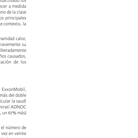
esactivado los
recer a medida
no de la clase
os principales
te contexto, la
manidad calor,
 gravemente su
eliberadamente
años causados,
iación de los
, ExxonMobil,
 más del doble
cular la saudí
emiratí ADNOC
s, un 67% más)
e el número de
 vez en veinte