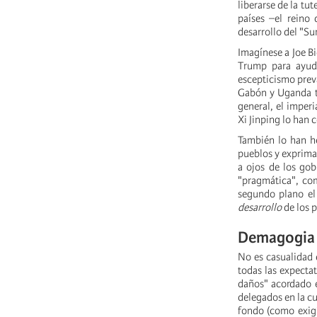
liberarse de la tu
países –el reino
desarrollo del "Su
Imagínese a Joe B
Trump para ayud
escepticismo prev
Gabón y Uganda ti
general, el imper
Xi Jinping lo han
También lo han he
pueblos y expriman
a ojos de los gobi
"pragmática", com
segundo plano el
desarrollo
de los 
Demagogia 
No es casualidad 
todas las expecta
daños" acordado e
delegados en la cu
fondo (como exigí