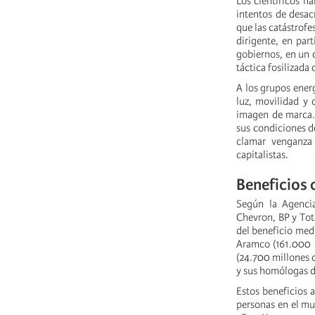
Los científicos h
intentos de desac
que las catástrofe
dirigente, en part
gobiernos, en un 
táctica fosilizada
A los grupos ener
luz, movilidad y 
imagen de marca. 
sus condiciones d
clamar venganza 
capitalistas.
Beneficios
Según la Agencia
Chevron, BP y Tot
del beneficio medi
Aramco (161.000 
(24.700 millones 
y sus homólogas de
Estos beneficios 
personas en el mu