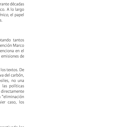
urante décadas
o. A lo largo
nico
, el papel
s.
otando tantos
nvención Marco
enciona en el
 emisiones de
los textos. De
va del carbón,
siles, no una
las políticas
e directamente
a "eliminación
ier caso, los