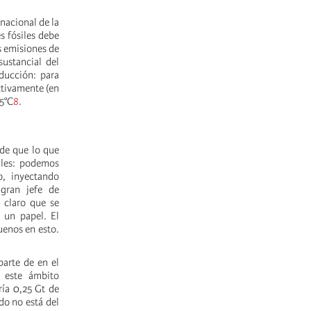
rnacional de la
s fósiles debe
s emisiones de
sustancial del
ducción: para
tivamente (en
,5°C
8
.
 de que lo que
iles: podemos
, inyectando
 gran jefe de
 claro que se
 un papel. El
enos en esto.
arte de en el
n este ámbito
ría 0,25 Gt de
do no está del