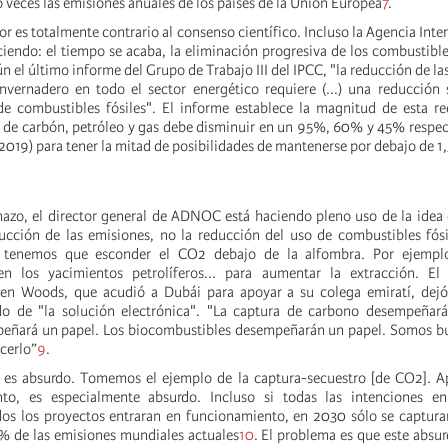
 veces las emisiones anuales de los países de la Unión Europea
7
.
sor es totalmente contrario al consenso científico. Incluso la Agencia Inte
ciendo: el tiempo se acaba, la eliminación progresiva de los combustible
 el último informe del Grupo de Trabajo III del IPCC, "la reducción de la
nvernadero en todo el sector energético requiere (...) una reducción 
e combustibles fósiles". El informe establece la magnitud de esta re
de carbón, petróleo y gas debe disminuir en un 95%, 60% y 45% respec
019) para tener la mitad de posibilidades de mantenerse por debajo de 1
chazo, el director general de ADNOC está haciendo pleno uso de la idea
ucción de las emisiones, no la reducción del uso de combustibles fós
o tenemos que esconder el CO2 debajo de la alfombra. Por ejemplo
 los yacimientos petrolíferos... para aumentar la extracción. El
en Woods, que acudió a Dubái para apoyar a su colega emiratí, dejó
o de "la solución electrónica". "La captura de carbono desempeñará
eñará un papel. Los biocombustibles desempeñarán un papel. Somos bu
cerlo”
9
.
 es absurdo. Tomemos el ejemplo de la captura-secuestro [de CO2]. Ap
to, es especialmente absurdo. Incluso si todas las intenciones e
odos los proyectos entraran en funcionamiento, en 2030 sólo se captura
% de las emisiones mundiales actuales
10
. El problema es que este absur