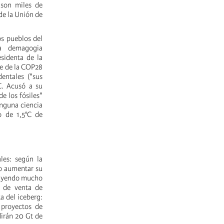
 son miles de
de la Unión de
os pueblos del
na demagogia
sidenta de la
te de la COP28
entales ("sus
C. Acusó a su
de los fósiles"
ninguna ciencia
o de 1,5°C de
les: según la
to aumentar su
ibuyendo mucho
 de venta de
ta del iceberg:
 proyectos de
dirán 20 Gt de