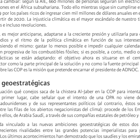
 a cambiar: según la AIE, 660 millones de personas seguirán sin electri
lones en el África subsahariana. Todo ello mientras sigue sin cumplirse
por los países ricos de ingresar cien mil millones de dólares anuales en 
artir de 2020. La injusticia climática es el mayor escándalo de nuestro 
s e incluso revoluciones.
 es mejor anticiparse, adaptarse a la creciente presión y utilizarla para 
dios y el ritmo de la política climática en función de sus intereses
 siendo el mismo: gastar lo menos posible e impedir cualquier calenda
n progresiva de los combustibles fósiles; si es posible, a corto, medio o
tácticas se están adaptando: el objetivo ahora es situarse en el cen
tor como la parte principal de la solución y no como la fuente principal
bre las COP es la misión que pretende encarnar el presidente de ADNOC.
 geoestratégicas
ación qué conejos saca de la chistera Al-Jaber en la COP para intenta
n primer lugar, cabe señalar que el intento de una OPA no viene d
adounidenses y de sus representantes políticos (al contrario, éstos 
tre las filas de los abiertos negacionistas del clima): procede de los E
e ellos, de Arabia Saudí, a través de sus compañías estatales de petróleo y
da vinculado a las nuevas ambiciones geoestratégicas de estos dos
recientes rivalidades entre las grandes potencias imperialistas para
. Los últimos acontecimientos han demostrado que los saudíes y los emira