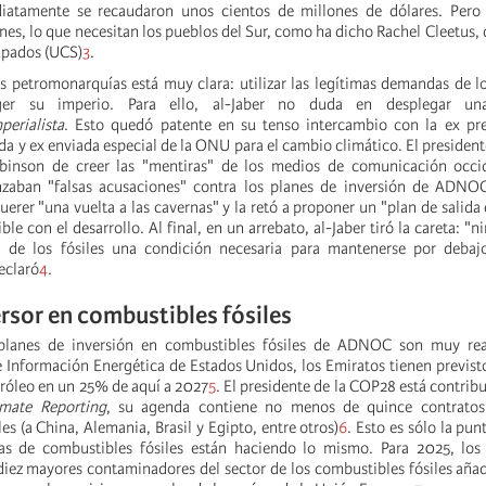
iatamente se recaudaron unos cientos de millones de dólares. Pero
nes, lo que necesitan los pueblos del Sur, como ha dicho Rachel Cleetus, 
upados (UCS)
3
.
s petromonarquías está muy clara: utilizar las legítimas demandas de l
ger su imperio. Para ello, al-Jaber no duda en desplegar u
perialista
. Esto quedó patente en su tenso intercambio con la ex pre
da y ex enviada especial de la ONU para el cambio climático. El presiden
inson de creer las "mentiras" de los medios de comunicación occid
nzaban "falsas acusaciones" contra los planes de inversión de ADNO
uerer "una vuelta a las cavernas" y la retó a proponer un "plan de salida 
le con el desarrollo. Al final, en un arrebato, al-Jaber tiró la careta: "
a de los fósiles una condición necesaria para mantenerse por debaj
eclaró
4
.
ersor en combustibles fósiles
 planes de inversión en combustibles fósiles de ADNOC son muy rea
 Información Energética de Estados Unidos, los Emiratos tienen previs
róleo en un 25% de aquí a 2027
5
. El presidente de la COP28 está contr
imate Reporting
, su agenda contiene no menos de quince contratos
es (a China, Alemania, Brasil y Egipto, entre otros)
6
. Esto es sólo la pun
as de combustibles fósiles están haciendo lo mismo. Para 2025, los
diez mayores contaminadores del sector de los combustibles fósiles aña