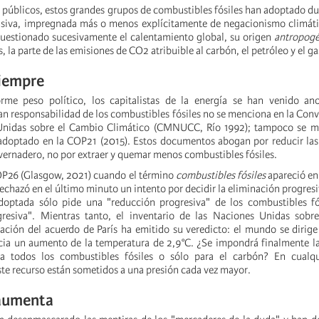
o públicos, estos grandes grupos de combustibles fósiles han adoptado d
siva, impregnada más o menos explícitamente de negacionismo climátic
cuestionado sucesivamente el calentamiento global, su origen
antropogé
, la parte de las emisiones de CO2 atribuible al carbón, el petróleo y el ga
siempre
rme peso político, los capitalistas de la energía se han venido an
ran responsabilidad de los combustibles fósiles no se menciona en la Co
Unidas sobre el Cambio Climático (CMNUCC, Río 1992); tampoco se m
adoptado en la COP21 (2015). Estos documentos abogan por reducir las
nvernadero, no por extraer y quemar menos combustibles fósiles.
OP26 (Glasgow, 2021) cuando el término
combustibles fósiles
apareció en 
rechazó en el último minuto un intento por decidir la eliminación progresi
adoptada sólo pide una "reducción progresiva" de los combustibles fó
resiva". Mientras tanto, el inventario de las Naciones Unidas sobre 
cación del acuerdo de París ha emitido su veredicto: el mundo se dirig
cia un aumento de la temperatura de 2,9°C. ¿Se impondrá finalmente l
ra todos los combustibles fósiles o sólo para el carbón? En cualqu
ste recurso están sometidos a una presión cada vez mayor.
 aumenta