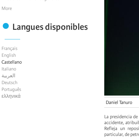
More
Langues disponibles
Français
English
Castellano
Italiano
العربية
Deutsch
Português
ελληνικά
Daniel Tanuro
La presidencia de
accidente, atribui
Refleja un repos
particular, de petr