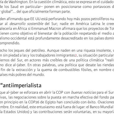
tela de Washington. En la cuestión climática, esto se expresa en el cuidad
 de los Saud en particular– ponen en posicionarse como portavoces d
r global"... del que oficialmente forman parte.
iden afirmando que EE UU está perforando hoy más pozos petrolíferos n
ar al
desarrollo sostenible
del Sur; nadie en América Latina le cree
alecería en África si Emmanuel Macron afirmara que los proyectos de To
enen como objetivo el bienestar de la población respetando el medio 
ialismo occidental está profundamente desacreditado en los países domi
 comprendido.
cho los jeques del petróleo. Aunque naden en una riqueza insolente, 
 sin piedad a las y los trabajadores inmigrantes
2
, su situación particular
ernos del Sur, en actores más creíbles de una política climática "realis
o dice al-Jaber. En otras palabras, una política que desate las rienda
 fin de la extracción y la quema de combustibles fósiles, en nombre 
países más pobres del mundo.
"antiimperialista
que al-Jaber se esforzara en abrir la COP con
buenas noticias
para el Sur
tivas, las negociaciones sobre la puesta en marcha efectiva del fondo pa
n principio en la COP26 de Egipto han concluido con éxito. Ovaciones
mbre. En realidad, este entusiasmo está fuera de lugar: el Banco Mundial 
a Estados Unidos) y las contribuciones serán voluntarias, en su mayor