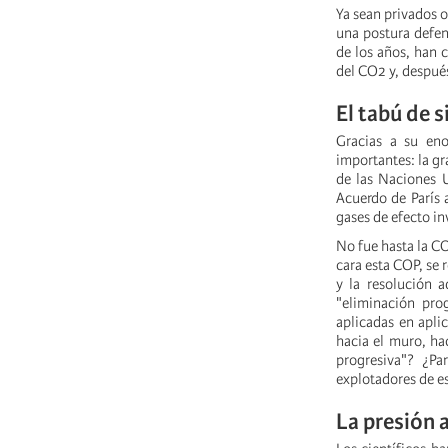
Ya sean privados 
una postura defen
de los años, han 
del CO2 y, después
El tabú de 
Gracias a su eno
importantes: la g
de las Naciones 
Acuerdo de París 
gases de efecto i
No fue hasta la C
cara esta COP, se 
y la resolución 
"eliminación prog
aplicadas en apli
hacia el muro, ha
progresiva"? ¿Pa
explotadores de e
La presión