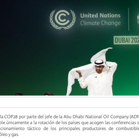
 la COP28 por parte del jefe de la Abu Dhabi National Oil Company (A
ble únicamente a la rotación de los países que acogen las conferencias s
icionamiento táctico de los principales productores de combustible
óleo y gas.