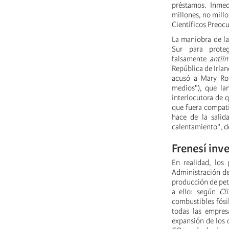
préstamos. Inmed
millones, no millo
Científicos Preoc
La maniobra de la
Sur para prote
falsamente
antiim
República de Irlan
acusó a Mary Rob
medios"), que la
interlocutora de q
que fuera compatib
hace de la salid
calentamiento", d
Frenesí inv
En realidad, los
Administración de
producción de pet
a ello: según
Cl
combustibles fósil
todas las empres
expansión de los 