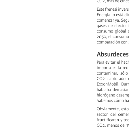
CO2, más de cinco
Este frenesí inver
Energía lo está di
comenzar ya. Según
gases de efecto i
consumo global d
2050, el consumo 
comparación con 2
Absurdeces
Para evitar el ha
importa es la red
contaminar, sól
CO2 capturado en
ExxonMobil, Darr
hablaba demasiad
hidrógeno desemp
Sabemos cómo ha
Obviamente, esto
sector del cemen
fructificaran y t
CO2, menos del 1