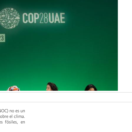
DNOC) no es un
obre el clima.
s fósiles, en