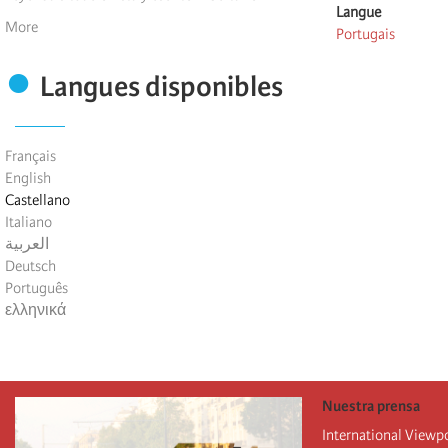
Langue
More
Portugais
Langues disponibles
Français
English
Castellano
Italiano
العربية
Deutsch
Português
ελληνικά
Nuestra prensa
International Viewp