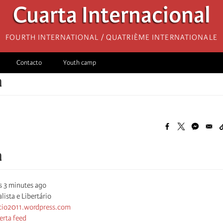
Cuarta Internacional
Fourth International / Quatrième internationale
Contacto
Youth camp
a
a
s 3 minutes ago
lista e Libertário
ucio2011.wordpress.com
erta feed