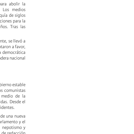
ara abolir la
. Los medios
quía de siglos
ciones para la
ños. Tras las
te, se llevó a
taron a favor,
a democrática
andera nacional
bierno estable
los comunistas
n medio de la
idas. Desde el
videntes.
n de una nueva
Parlamento y el
, nepotismo y
o de redacción