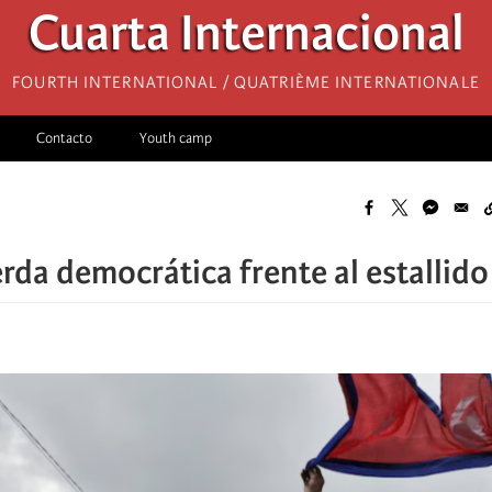
Cuarta Internacional
Fourth International / Quatrième internationale
Contacto
Youth camp
erda democrática frente al estallid