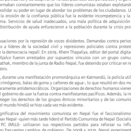
formaban constantemente que los líderes comunistas estaban explotand
nsolidar su poder en lugar de abordar los problemas de los ciudadanos. U
la erosión de la confianza pública fue la evidente incompetencia y la
ia. Servicios de salud inadecuados, una mala política de adquisición
distribución de ayuda enfurecieron a la población durante la crisis pr
aciones por la represión de voces disidentes. Demandas contra periodi
s a líderes de la sociedad civil y represiones policiales contra prote
e la democracia nepalí. En 2019, Khem Thapaliya, editor del portal digit
jhjalco
fueron arrestados por supuestos vínculos con un grupo comun
hak, miembro de la junta de Radio Nepal, fue detenido por criticar en re
stro.
 durante una manifestación promonárquica en Katmandú, la policía utili
acrimógenos, balas de goma y cañones de agua-, lo que resultó en dos mu
laramente antidemocráticos. Organizaciones de derechos humanos viene
 gobierno de usar la fuerza contra manifestantes pacíficos. Además, la i
teger los derechos de los grupos étnicos minoritarios y de las comunid
 el mundo hindú) se hizo cada vez más evidente.
ignificativa del movimiento comunista en Nepal fue el faccionalismo 
v Nepal -quien más tarde lideró el Partido Comunista de Nepal (Socialis
 PC (MLU)- utilizaron sus respectivos partidos para reforzar su inf
bo frecuentes cambios de gobierno. De 2008 a 2025, Nepal experimen