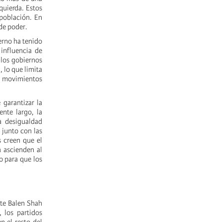
quierda. Estos
 población. En
de poder.
erno ha tenido
 influencia de
 los gobiernos
, lo que limita
a movimientos
 garantizar la
ente largo, la
a desigualdad
 junto con las
s creen que el
a ascienden al
o para que los
nte Balen Shah
 los partidos