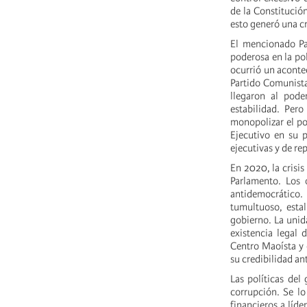
de la Constitució
esto generó una cr
El mencionado Par
poderosa en la pol
ocurrió un aconte
Partido Comunista
llegaron al pode
estabilidad. Pero
monopolizar el pod
Ejecutivo en su 
ejecutivas y de rep
En 2020, la crisi
Parlamento. Los o
antidemocrático
tumultuoso, estal
gobierno. La unid
existencia legal 
Centro Maoísta y e
su credibilidad an
Las políticas del
corrupción. Se lo
financieros a líde