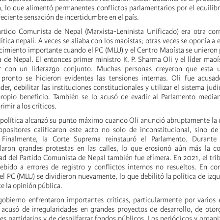
n, lo que alimentó permanentes conflictos parlamentarios por el equilibr
eciente sensación de incertidumbre en el país.
tido Comunista de Nepal (Marxista-Leninista Unificado) era otra corr
ítica nepalí. A veces se aliaba con los maoístas; otras veces se oponía a 
cimiento importante cuando el PC (MLU) y el Centro Maoísta se unieron 
 de Nepal. El entonces primer ministro K. P. Sharma Oli y el líder mao
r con un liderazgo conjunto. Muchas personas creyeron que esta u
 pronto se hicieron evidentes las tensiones internas. Oli fue acusad
er, debilitar las instituciones constitucionales y utilizar el sistema judi
propio beneficio. También se lo acusó de evadir al Parlamento median
rimir a los críticos.
s política alcanzó su punto máximo cuando Oli anunció abruptamente la 
positores calificaron este acto no solo de inconstitucional, sino de
. Finalmente, la Corte Suprema reinstauró el Parlamento. Durante
laron grandes protestas en las calles, lo que erosionó aún más la co
ad del Partido Comunista de Nepal también fue efímera. En 2021, el tri
debido a errores de registro y conflictos internos no resueltos. En co
l PC (MLU) se dividieron nuevamente, lo que debilitó la política de izqu
te la opinión pública.
 gobierno enfrentaron importantes críticas, particularmente por varios
 acusó de irregularidades en grandes proyectos de desarrollo, de otor
res partidarios y de despilfarrar fondos públicos. Los periódicos y organi