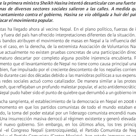
e la primera ministra Sheikh Hasina intentó desarticular con una fuerte
nas de diversos sectores sociales salieron a las calles. A medida qu
antamiento contra el gobierno, Hasina se vio obligada a huir del paí
ocar el movimiento popular.
stas ha llegado ahora al vecino Nepal. En el plano político, fuerzas de 
y fuera del país han ofrecido interpretaciones diferentes de la situación
 bandos atribuyen el movimiento de masas en Nepal a la influencia de
s el caso, en la derecha, de la extremista Asociación de Voluntarios Na
ue actualmente no existen pruebas concretas de una participación dire
ematuro descartar por completo alguna posible injerencia encubierta.
mento que el levantamiento de Nepal no tiene como causa principal un
bien, fue impulsado por el creciente descontento de los nepalíes corrien
 durante casi dos décadas debido a las maniobras políticas a sus expensa
s redes sociales actuó como catalizador. De manera similar a las protes
sh, que reflejaban un profundo malestar popular, el acto antidemocrático
 Nepal pudo haber sido el punto de quiebre que derrumbó a un gobierno i
ucha sangrienta, el establecimiento de la democracia en Nepal en 2008
 momento en que los partidos comunistas de todo el mundo estaban e
do, la toma del poder estatal por un liderazgo comunista encendió nue
. Una insurrección masiva derrocó al régimen existente y generó elevada
l nuevo gobierno. Sin embargo, en los últimos años, los tres princip
l -el Congreso Nepalí (centroizquierda), el Partido Comunista de Nep