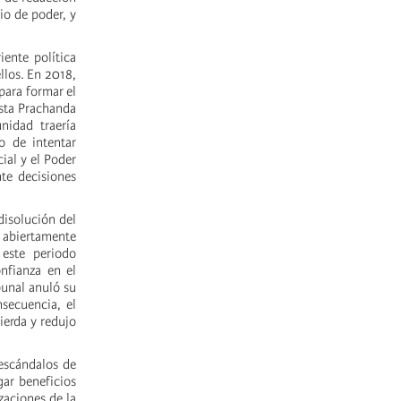
io de poder, y
iente política
ellos. En 2018,
para formar el
ísta Prachanda
nidad traería
o de intentar
cial y el Poder
te decisiones
disolución del
 abiertamente
 este periodo
nfianza en el
bunal anuló su
nsecuencia, el
ierda y redujo
 escándalos de
gar beneficios
zaciones de la