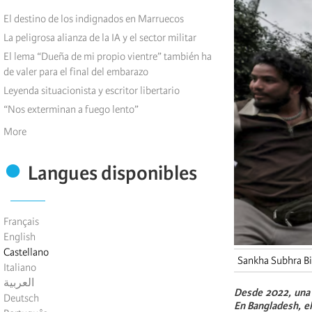
El destino de los indignados en Marruecos
La peligrosa alianza de la IA y el sector militar
El lema “Dueña de mi propio vientre” también ha
de valer para el final del embarazo
Leyenda situacionista y escritor libertario
“Nos exterminan a fuego lento”
More
Langues disponibles
Français
English
Castellano
Sankha Subhra B
Italiano
العربية
Desde 2022, una o
Deutsch
En Bangladesh, e