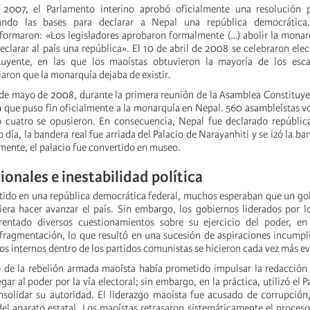
2007, el Parlamento interino aprobó oficialmente una resolución p
ando las bases para declarar a Nepal una república democrática
nformaron: «Los legisladores aprobaron formalmente (…) abolir la monar
clarar al país una república». El 10 de abril de 2008 se celebraron elec
uyente, en las que los maoístas obtuvieron la mayoría de los esca
aron que la monarquía dejaba de existir.
 de mayo de 2008, durante la primera reunión de la Asamblea Constituyen
 que puso fin oficialmente a la monarquía en Nepal. 560 asambleístas vo
o cuatro se opusieron. En consecuencia, Nepal fue declarado repúblic
 día, la bandera real fue arriada del Palacio de Narayanhiti y se izó la b
mente, el palacio fue convertido en museo.
ionales e inestabilidad política
ido en una república democrática federal, muchos esperaban que un go
iera hacer avanzar el país. Sin embargo, los gobiernos liderados por 
rentado diversos cuestionamientos sobre su ejercicio del poder, e
a fragmentación, lo que resultó en una sucesión de aspiraciones incumpl
ctos internos dentro de los partidos comunistas se hicieron cada vez más e
o de la rebelión armada maoísta había prometido impulsar la redacció
egar al poder por la vía electoral; sin embargo, en la práctica, utilizó el 
solidar su autoridad. El liderazgo maoísta fue acusado de corrupción
del aparato estatal. Los maoístas retrasaron sistemáticamente el proces