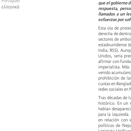
Português
que el gobierno d
ελληνικά
respuesta, perso
llamados a un lev
esfuerzos por sof
Esta ola de prote
derecha de dentro 
sectores de ambos
estadounidense (e
India, RSS). Aunq
Unidos, sería pr
afirmar con funda
imperialista. Más 
venido acumulando
prohibición de la
cuotas en Banglade
redes sociales en
Tras décadas de l
histórico. En un
habían desapareci
para la izquierda
en relación con e
políticos de Nepa