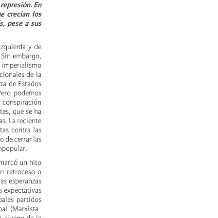
 represión. En
e crecían los
s, pese a sus
izquierda y de
. Sin embargo,
l imperialismo
cionales de la
cta de Estados
 Pero podemos
a conspiración
tes, que se ha
s. La reciente
tas contra las
 de cerrar las
mpopular.
 marcó un hito
n retroceso o
vas esperanzas
s expectativas
ales partidos
al (Marxista-