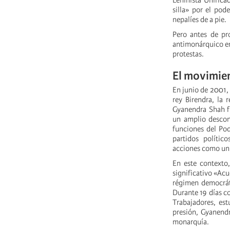
Leninista Unifica
silla» por el pod
nepalíes de a pie.
Pero antes de pr
antimonárquico en
protestas.
El movimie
En junio de 2001, 
rey Birendra, la 
Gyanendra Shah f
un amplio descon
funciones del Pod
partidos polític
acciones como un 
En este contexto,
significativo «Acu
régimen democráti
Durante 19 días co
Trabajadores, est
presión, Gyanendr
monarquía.