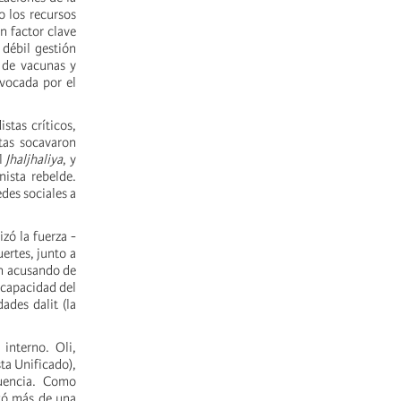
o los recursos
n factor clave
 débil gestión
 de vacunas y
ovocada por el
stas críticos,
stas socavaron
al
Jhaljhaliya
, y
ista rebelde.
des sociales a
zó la fuerza -
ertes, junto a
n acusando de
ncapacidad del
ades dalit (la
interno. Oli,
ta Unificado),
luencia. Como
tó más de una