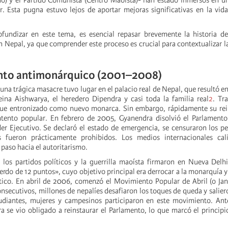
do) y el Partido Comunista (Centro Maoísta)- han estado inmersos en u
er. Esta pugna estuvo lejos de aportar mejoras significativas en la vida
ofundizar en este tema, es esencial repasar brevemente la historia d
 Nepal, ya que comprender este proceso es crucial para contextualizar la
nto antimonárquico (2001–2008)
una trágica masacre tuvo lugar en el palacio real de Nepal, que resultó en
reina Aishwarya, el heredero Dipendra y casi toda la familia real
2
. Tr
ue entronizado como nuevo monarca. Sin embargo, rápidamente su re
tento popular. En febrero de 2005, Gyanendra disolvió el Parlamento
er Ejecutivo. Se declaró el estado de emergencia, se censuraron los pe
os fueron prácticamente prohibidos. Los medios internacionales cali
paso hacia el autoritarismo.
 los partidos políticos y la guerrilla maoísta firmaron en Nueva Delh
erdo de 12 puntos», cuyo objetivo principal era derrocar a la monarquía y
co. En abril de 2006, comenzó el Movimiento Popular de Abril (o Jana
nsecutivos, millones de nepalíes desafiaron los toques de queda y salieron
udiantes, mujeres y campesinos participaron en este movimiento. Ante
a se vio obligado a reinstaurar el Parlamento, lo que marcó el principio