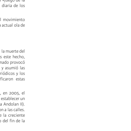
n «juego de la
 diaria de los
el movimiento
 actual ola de
 la muerte del
as este hecho,
inado provocó
 y asumió las
riódicos y los
ficaron estas
i, en 2005, el
 establecer un
 Andolan II).
 a las calles.
 la creciente
 del fin de la