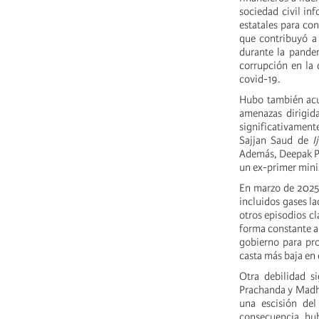
sociedad civil in
estatales para co
que contribuyó a 
durante la pandem
corrupción en la 
covid-19.
Hubo también acus
amenazas dirigida
significativament
Sajjan Saud de
I
Además, Deepak Pat
un ex-primer mini
En marzo de 2025,
incluidos gases l
otros episodios c
forma constante al
gobierno para pro
casta más baja en
Otra debilidad s
Prachanda y Madha
una escisión del
consecuencia, hu