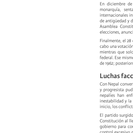
En diciembre de 
monarquía, sent
internacionales i
de antigüedad y de
Asamblea Constit
elecciones, anunci
Finalmente, el 28
cabo una votación
mientras que sol
federal. Ese mismo
de 1962; posterior
Luchas facc
Con Nepal convert
y progresista pud
nepalíes han enf
inestabilidad y l
inicio, los confli
El partido surgid
Constitución al ll
gobierno para con
control excesivo 