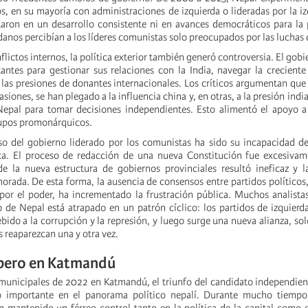
, en su mayoría con administraciones de izquierda o lideradas por la iz
aron en un desarrollo consistente ni en avances democráticos para la
anos percibían a los líderes comunistas solo preocupados por las luchas 
lictos internos, la política exterior también generó controversia. El gobi
tantes para gestionar sus relaciones con la India, navegar la creciente
n las presiones de donantes internacionales. Los críticos argumentan que
siones, se han plegado a la influencia china y, en otras, a la presión india
Nepal para tomar decisiones independientes. Esto alimentó el apoyo 
rupos promonárquicos.
aso del gobierno liderado por los comunistas ha sido su incapacidad de
ica. El proceso de redacción de una nueva Constitución fue excesivam
e la nueva estructura de gobiernos provinciales resultó ineficaz y l
orada. De esta forma, la ausencia de consensos entre partidos políticos,
por el poder, ha incrementado la frustración pública. Muchos analista
 de Nepal está atrapado en un patrón cíclico: los partidos de izquierd
bido a la corrupción y la represión, y luego surge una nueva alianza, sol
reaparezcan una y otra vez.
apero en Katmandú
 municipales de 2022 en Katmandú, el triunfo del candidato independie
importante en el panorama político nepalí. Durante mucho tiempo,