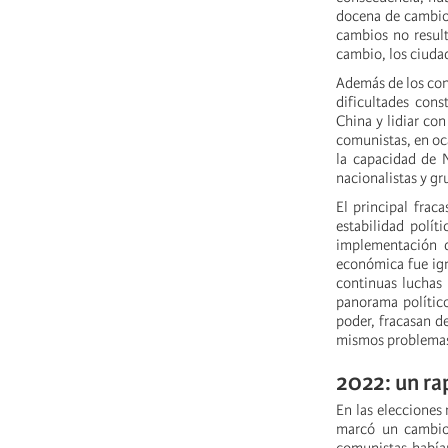
docena de cambios
cambios no result
cambio, los ciudad
Además de los conf
dificultades cons
China y lidiar co
comunistas, en oca
la capacidad de 
nacionalistas y g
El principal frac
estabilidad polít
implementación d
económica fue ign
continuas luchas 
panorama político
poder, fracasan de
mismos problemas 
2022: un r
En las elecciones
marcó un cambio 