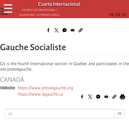
Skip
Cuarta Internacional
☰
to
☰
Fourth International /
Quatrième internationale
main
content
Gauche Socialiste
GS is the Fourth International section in Quebec and participates in the
site pressegauche.
CANADÁ
Website
https://www.pressegauche.org
https://www.lagauche.ca
OK
OK