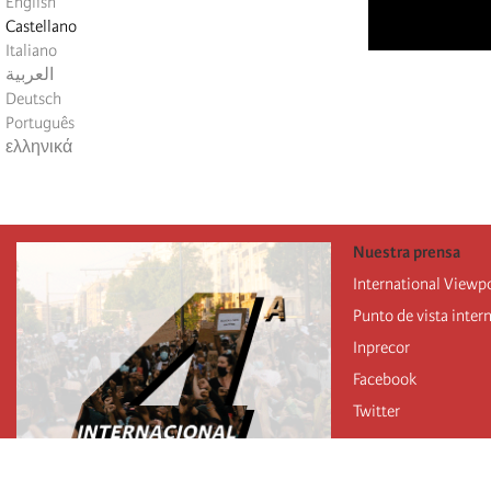
English
Castellano
Italiano
العربية
Deutsch
Português
ελληνικά
Nuestra prensa
International Viewp
Punto de vista inter
Inprecor
Facebook
Twitter