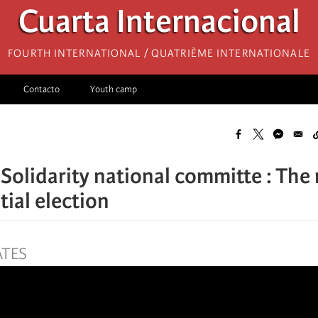
Cuarta Internacional
Fourth International / Quatrième internationale
Contacto
Youth camp
Solidarity national committe : The 
tial election
ATES