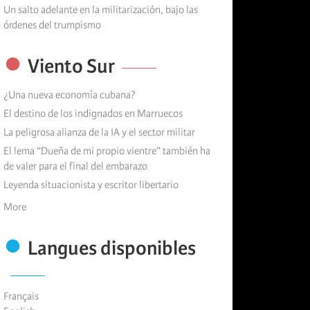
Un salto adelante en la militarización, bajo las
órdenes del trumpismo
Viento Sur
¿Una nueva economía cubana?
El destino de los indignados en Marruecos
La peligrosa alianza de la IA y el sector militar
El lema “Dueña de mi propio vientre” también ha
de valer para el final del embarazo
Leyenda situacionista y escritor libertario
More
Langues disponibles
Français