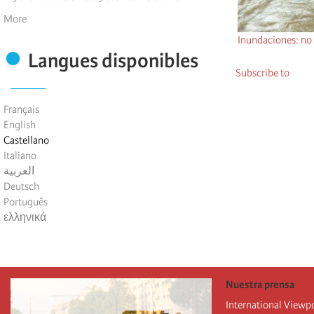
More
Inundaciones: no 
Langues disponibles
Subscribe to
Français
English
Castellano
Italiano
العربية
Deutsch
Português
ελληνικά
Nuestra prensa
International Viewp