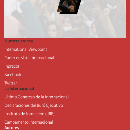
Nuestra prensa
International Viewpoint
Punto de vista internacional
Inprecor
Facebook
Twitter
La Internacional
Último Congreso de la Internacional
De
claraciones del Buró Ejecutivo
Instituto de formación (IIRE)
Campamento internacional
Autores