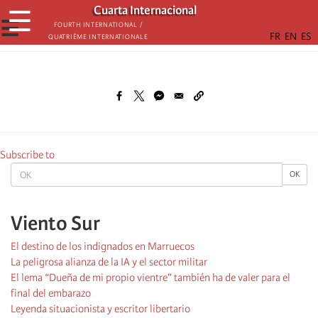
Skip
Cuarta Internacional
☰
to
☰
Fourth International /
Quatrième internationale
main
content
Subscribe to
OK
OK
Viento Sur
El destino de los indignados en Marruecos
La peligrosa alianza de la IA y el sector militar
El lema “Dueña de mi propio vientre” también ha de valer para el
final del embarazo
Leyenda situacionista y escritor libertario