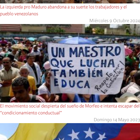
La izquierda pro Maduro abandona a su suerte los trabajadores y el
pueblo venezolanos
Miércoles 9 Octubre 2024
El movimiento social despierta del sueño de Morfeo e intenta escapar del
“condicionamiento conductual”
Domingo 14 Mayo 2023