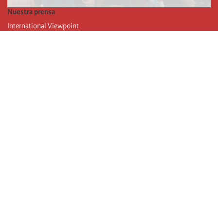
Nuestra prensa
International Viewpoint
Punto de vista internacional
Inprecor
Facebook
Twitter
La Internacional
Último Congreso de la Internacional
De
claraciones del Buró Ejecutivo
Instituto de formación (IIRE)
Campamento internacional
Autores
Videos
RSS
iniciar sesión