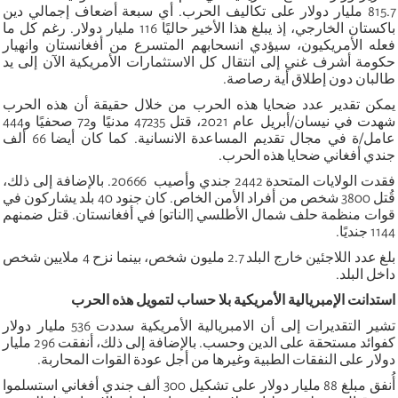
815.7 مليار دولار على تكاليف الحرب. أي سبعة أضعاف إجمالي دين
باكستان الخارجي، إذ يبلغ هذا الأخير حاليًا 116 مليار دولار. رغم كل ما
فعله الأمريكيون، سيؤدي انسحابهم المتسرع من أفغانستان وانهيار
حكومة أشرف غني إلى انتقال كل الاستثمارات الأمريكية الآن إلى يد
طالبان دون إطلاق أية رصاصة.
يمكن تقدير عدد ضحايا هذه الحرب من خلال حقيقة أن هذه الحرب
شهدت في نيسان/أبريل عام 2021، قتل 47235 مدنيًا و72 صحفيًا و444
عامل/ة في مجال تقديم المساعدة الانسانية. كما كان أيضا 66 ألف
جندي أفغاني ضحايا هذه الحرب.
فقدت الولايات المتحدة 2442 جندي وأصيب 20666. بالإضافة إلى ذلك،
قُتل 3800 شخص من أفراد الأمن الخاص. كان جنود 40 بلد يشاركون في
قوات منظمة حلف شمال الأطلسي [الناتو] في أفغانستان. قتل ضمنهم
1144 جنديًا.
بلغ عدد اللاجئين خارج البلد 2.7 مليون شخص، بينما نزح 4 ملايين شخص
داخل البلد
.
استدانت الإمبريالية الأمريكية بلا حساب لتمويل هذه الحرب
تشير التقديرات إلى أن الامبريالية الأمريكية سددت 536 مليار دولار
كفوائد مستحقة على الدين وحسب. بالإضافة إلى ذلك، أنفقت 296 مليار
دولار على النفقات الطبية وغيرها من أجل عودة القوات المحاربة.
أُنفق مبلغ 88 مليار دولار على تشكيل 300 ألف جندي أفغاني استسلموا