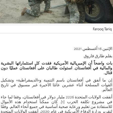
Farooq Tariq
الإثنين 16 أغسطس 2021
بقلم طارق فاروق
بات واضحاً أن الإمبريالية الأمريكية فقدت كل استثماراتها البشرية
والمالية في أفغانستان. استولت طالبان على أفغانستان عمليًا دون
قتال.
إن ما أنفق في أفغانستان باسم التنمية و«الديمقراطية» وتشكيل
القوات المسلحة أثناء عشرين عامًا الأخيرة غير مسبوق في تاريخ
العالم
.
أنفقت الولايات المتحدة 2226 مليار دولار في أفغانستان، وفقا لما جاء
في مشروع تكلفة الحرب [1]. كان ممكناً استخدام هذه الأموال
للاستفادة من تعليم ورعاية صحية أساسية في جميع أنحاء العالم. وفقًا
لتقرير وزارة الدفاع الأمريكية في عام 2020، أنفقت الولايات المتحدة