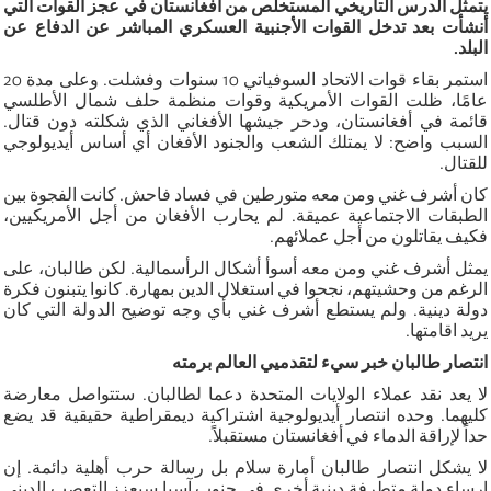
يتمثل الدرس التاريخي المستخلص من أفغانستان في عجز القوات التي
أنشأت بعد تدخل القوات الأجنبية العسكري المباشر عن الدفاع عن
البلد.
استمر بقاء قوات الاتحاد السوفياتي 10 سنوات وفشلت. وعلى مدة 20
عامًا، ظلت القوات الأمريكية وقوات منظمة حلف شمال الأطلسي
قائمة في أفغانستان، ودحر جيشها الأفغاني الذي شكلته دون قتال.
السبب واضح: لا يمتلك الشعب والجنود الأفغان أي أساس أيديولوجي
للقتال.
كان أشرف غني ومن معه متورطين في فساد فاحش. كانت الفجوة بين
الطبقات الاجتماعية عميقة. لم يحارب الأفغان من أجل الأمريكيين،
فكيف يقاتلون من أجل عملائهم.
يمثل أشرف غني ومن معه أسوأ أشكال الرأسمالية. لكن طالبان، على
الرغم من وحشيتهم، نجحوا في استغلال الدين بمهارة. كانوا يتبنون فكرة
دولة دينية. ولم يستطع أشرف غني بأي وجه توضيح الدولة التي كان
يريد اقامتها.
انتصار طالبان خبر سيء لتقدميي العالم برمته
لا يعد نقد عملاء الولايات المتحدة دعما لطالبان. ستتواصل معارضة
كليهما. وحده انتصار أيديولوجية اشتراكية ديمقراطية حقيقية قد يضع
حداً لإراقة الدماء في أفغانستان مستقبلاً.
لا يشكل انتصار طالبان أمارة سلام بل رسالة حرب أهلية دائمة. إن
إرساء دولة متطرفة دينية أخرى في جنوب آسيا سيعزز التعصب الديني