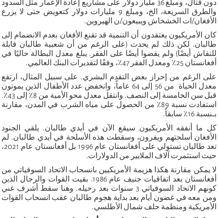
دون قتال، ومبلغ 36 مليار دولار على مشاريع إعادة الإعمار مثل السدود
والطرق السريعة، الخ، ومبلغ 9 مليارات دولار كتعويض حتى لا يزرع
الأفغان/ات الخشخاش ويبيعون/ن الهيروين.
كان الأمريكيون يعتقدون أن التنمية قد تقنع الأفغان بعدم الانضمام إلى
طالبان. لكن ذلك لم يحدث (على الرغم من أن شعبية طالبان قابلة
للنقاش أيضًا) ولم يقضوا أيضًا على الفقر. يبلغ معدل البطالة حاليًا في
أفغانستان 25٪ ومعدل الفقر 47٪، وفقًا لتقديرات البنك العالمي.
على الرغم من إحراز بعض التقدم البشري. على سبيل المثال، ارتفع
معدل الحياة ​ من 56 إلى 64 عاماً، وانخفض عدد الأطفال الذين يموتون
قبل سن الخامسة إلى النصف. وانتقل معدل محو الأمية من 8٪ إلى 43٪.
استفادت نسبة 89٪ من الحصول على مياه الشرب في المدن، مقارنة
بـنسبة 16٪ سابقاً.
كل ما أنفقه الأمريكيون سيقع الآن في أيدي طالبان. يلقي الجنود
الأفغان أسلحتهم ويفرون، وسقطت هذه الأسلحة في أيدي طالبان. لم
تعد طالبان تستولي على أفغانستان عام 1996 بل أفغانستان عام 2021،
حيث استثمرت آلاف الملايير من الدولارات.
لا يمكن مقارنة هكذا هزيمة الأمريكيين بانسحاب الاتحاد السوفياتي من
أفغانستان بعد اتفاقيات جنيف عام 1986. بقيت القوات والرجال الذين
كونهم الاتحاد السوفياتي 3 سنوات بعد رحيله. وهنا سقط أشرف غني
ومن معه في غضون أيام بعد بداية هجوم طالبان عقب انسحاب القوات
الأمريكية ومنظمة حلف شمال الأطلسي.