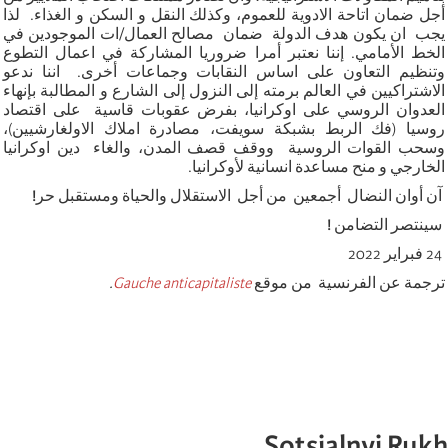
أجل ضمان اتاحة الادوية للعموم، وكذلك النقل و السكن و الغذاء. لذا
يجب ان يكون هدف الدولة ضمان مصالح العمال/ات الموجودين في
الخط الأمامي. إننا نعتبر أمرا ضروريا المشاركة في اعمال التطوع
وتنظيم التعاون على اساس النقابات وجماعات أخرى. اننا ندعو
الاشتراكيين في العالم برمته إلى النزول إلى الشارع و المطالبة بإنهاء
العدوان الروسي على اوكرانيا، بفرض عقوبات قاسية على اقتصاد
روسيا (فك الربط بشبكة سويفت، مصادرة املاك الاولغارشيين)،
وسحب القوات الروسية ووقف قصف المدن، والغاء دين اوكرانيا
الخارجي و منح مساعدة انسانية لأوكرانيا.
آن أوان النضال أجمعين من أجل الاستقلال والحياة ومستقبل حر
!
سينتصر التضامن
!
24 فبراير 2022
ترجمة عن الفرنسية من موقع
Gauche anticapitaliste
.
Sotsialnyi Rukh