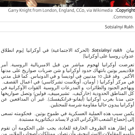
Garry Knight from London, England, CC0, via Wikimedia
Copyright
Commons.
Sotsialnyi Rukh
بيان
Sotsialnyi rukh
(الحركة الاجتماعية) في أوكرانيا [يوم انطلاق
عدوان روسيا على أوكرانيا]
تعرضت أوكرانيا لهجوم مباشر من قبل الامبريالية الروسية. أمر
فلاديمير بوتين بانتهاك حدود أوكرانيا و شن ضربات صواريخ على مدنها
الأكبر. وقد قتل 10 مدنيين في أوديسا و في الدونباس. كما قتل مدني
في مركز أوكرانيا ( أومان، أوبلاست تشركاسي) في اعمال القصف.
ويهاجم الجنود والطائرات و المدرعات الروسية القوات الأوكرانية في
كل المناطق الحدودية (خاركيف، تشيرمييف، فولين) وتصل صواريخها
حتى مدنا بغرب أوكرانيا (أيفانو-فرانكيفسك). غير أن المدافعين عن
أوكرانيا يبدون حاليا مقاومة شرسة للمحتلين.
يكمن سبب هذه العملية العسكرية في طموح بوتين. فحكومته تسعى
إلى إخضاع الشعب الأوكراني الذي لا يساند ديكتاتورية مستبدة.
في إطار هذه الظروف الخارقة للعادة، يجب على الحكومة أن تقوم
بتأميم المقاولات الاستراتيجية، وأن تصادر ممتلكات أصحاب الملايير من