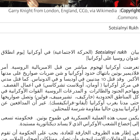
Garry Knight from London, England, CC0, via Wikimedia
Copyright
Commons.
Sotsialnyi Rukh
بيان
Sotsialnyi rukh
(الحركة الاجتماعية) في أوكرانيا [يوم انطلاق
عدوان روسيا على أوكرانيا]
تعرضت أوكرانيا لهجوم مباشر من قبل الامبريالية الروسية. أمر
فلاديمير بوتين بانتهاك حدود أوكرانيا و شن ضربات صواريخ على مدنها
الأكبر. وقد قتل 10 مدنيين في أوديسا و في الدونباس. كما قتل مدني
في مركز أوكرانيا ( أومان، أوبلاست تشركاسي) في اعمال القصف.
ويهاجم الجنود والطائرات و المدرعات الروسية القوات الأوكرانية في
كل المناطق الحدودية (خاركيف، تشيرمييف، فولين) وتصل صواريخها
حتى مدنا بغرب أوكرانيا (أيفانو-فرانكيفسك). غير أن المدافعين عن
أوكرانيا يبدون حاليا مقاومة شرسة للمحتلين.
يكمن سبب هذه العملية العسكرية في طموح بوتين. فحكومته تسعى
إلى إخضاع الشعب الأوكراني الذي لا يساند ديكتاتورية مستبدة.
في إطار هذه الظروف الخارقة للعادة، يجب على الحكومة أن تقوم
بتأميم المقاولات الاستراتيجية، وأن تصادر ممتلكات أصحاب الملايير من