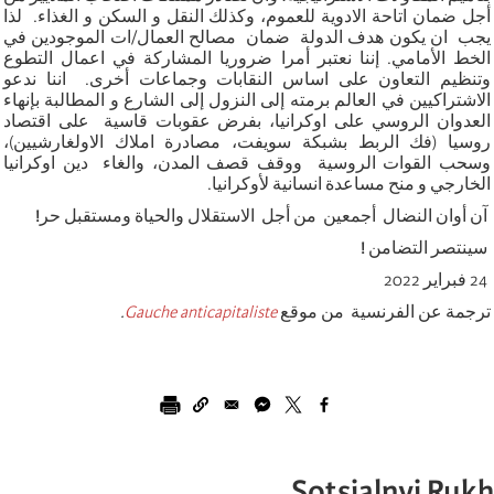
أجل ضمان اتاحة الادوية للعموم، وكذلك النقل و السكن و الغذاء. لذا
يجب ان يكون هدف الدولة ضمان مصالح العمال/ات الموجودين في
الخط الأمامي. إننا نعتبر أمرا ضروريا المشاركة في اعمال التطوع
وتنظيم التعاون على اساس النقابات وجماعات أخرى. اننا ندعو
الاشتراكيين في العالم برمته إلى النزول إلى الشارع و المطالبة بإنهاء
العدوان الروسي على اوكرانيا، بفرض عقوبات قاسية على اقتصاد
روسيا (فك الربط بشبكة سويفت، مصادرة املاك الاولغارشيين)،
وسحب القوات الروسية ووقف قصف المدن، والغاء دين اوكرانيا
الخارجي و منح مساعدة انسانية لأوكرانيا.
آن أوان النضال أجمعين من أجل الاستقلال والحياة ومستقبل حر
!
سينتصر التضامن
!
24 فبراير 2022
ترجمة عن الفرنسية من موقع
Gauche anticapitaliste
.
Sotsialnyi Rukh