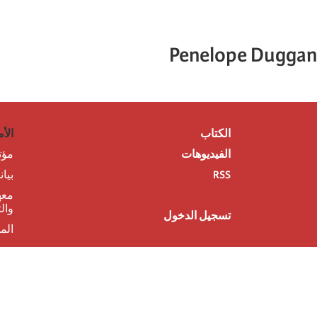
Penelope Duggan
الكتاب
الأم
الفيديوهات
مؤت
RSS
بيا
معه
وال
تسجيل الدخول
الم