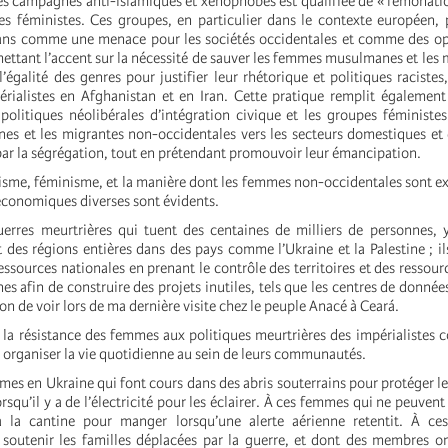
es campagnes anti-islamiques et xénophobes est qualifiée de « fémonati
es féministes. Ces groupes, en particulier dans le contexte européen, 
 comme une menace pour les sociétés occidentales et comme des op
ettant l’accent sur la nécessité de sauver les femmes musulmanes et les 
l’égalité des genres pour justifier leur rhétorique et politiques racistes
érialistes en Afghanistan et en Iran. Cette pratique remplit égalemen
olitiques néolibérales d’intégration civique et les groupes féministes
 et les migrantes non-occidentales vers les secteurs domestiques et 
 par la ségrégation, tout en prétendant promouvoir leur émancipation.
cisme, féminisme, et la manière dont les femmes non-occidentales sont ex
 économiques diverses sont évidents.
erres meurtrières qui tuent des centaines de milliers de personnes, 
t des régions entières dans des pays comme l’Ukraine et la Palestine ; i
ressources nationales en prenant le contrôle des territoires et des ressou
s afin de construire des projets inutiles, tels que les centres de donnée
sion de voir lors de ma dernière visite chez le peuple Anacé à Ceará.
la résistance des femmes aux politiques meurtrières des impérialistes co
 à organiser la vie quotidienne au sein de leurs communautés.
mes en Ukraine qui font cours dans des abris souterrains pour protéger le
rsqu’il y a de l’électricité pour les éclairer. À ces femmes qui ne peuvent 
 la cantine pour manger lorsqu’une alerte aérienne retentit. À c
 soutenir les familles déplacées par la guerre, et dont des membres o