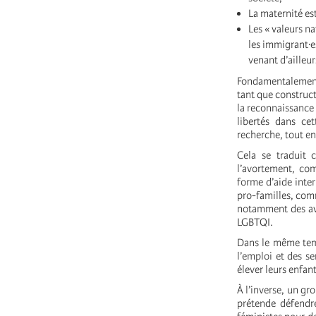
La maternité est
Les « valeurs na
les immigrant·e
venant d’ailleur
Fondamentalement,
tant que constructi
la reconnaissance 
libertés dans ce
recherche, tout en
Cela se traduit 
l’avortement, com
forme d’aide inter
pro-familles, comm
notamment des ava
LGBTQI.
Dans le même temp
l’emploi et des s
élever leurs enfan
À l’inverse, un gr
prétende défendre