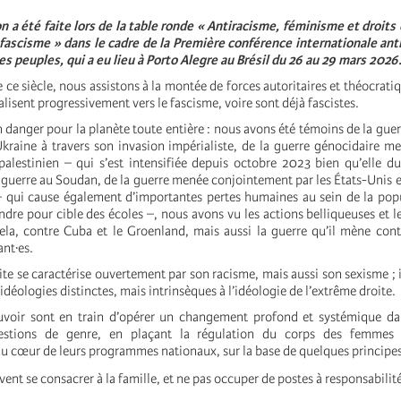
n a été faite lors de la table ronde « Antiracisme, féminisme et droits
e fascisme » dans le cadre de
la Première conférence internationale ant
des peuples
, qui a eu lieu à Porto Alegre au Brésil du 26 au 29 mars 2026
 ce siècle, nous assistons à la montée de forces autoritaires et théocrati
calisent progressivement vers le fascisme, voire sont déjà fascistes.
 danger pour la planète toute entière : nous avons été témoins de la gue
Ukraine à travers son invasion impérialiste, de la guerre génocidaire me
palestinien – qui s’est intensifiée depuis octobre 2023 bien qu’elle d
 guerre au Soudan, de la guerre menée conjointement par les États-Unis et
n – qui cause également d’importantes pertes humaines au sein de la popu
dre pour cible des écoles –, nous avons vu les actions belliqueuses et 
a, contre Cuba et le Groenland, mais aussi la guerre qu’il mène cont
ant·es.
te se caractérise ouvertement par son racisme, mais aussi son sexisme ; il
’idéologies distinctes, mais intrinsèques à l’idéologie de l’extrême droite.
uvoir sont en train d’opérer un changement profond et systémique da
uestions de genre, en plaçant la régulation du corps des femmes 
u cœur de leurs programmes nationaux, sur la base de quelques princip
ent se consacrer à la famille, et ne pas occuper de postes à responsabilité