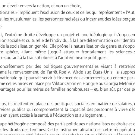
 un devoir envers la nation, et non un choix,
tionales » impliquent l’exclusion de ceux et celles qui représentent « l’Autr
s, les musuluman·es, les personnes racisées ou incarnant des idées perç
s.
 l’extrême droite développe un projet et une idéologie qui s’opposen
on sociale et culturelle de l’individu, à la libre détermination de l’identit
de la socialisation genrée. Elle prône la naturalisation du genre et s’oppo
tte sphère, allant même jusqu’à attaquer frontalement les sciences s
 recourant à la transphobie et à l’antiféminisme politiques.
concrètement par des politiques gouvernementales visant à restreind
me le renversement de l’arrêt Roe v. Wade aux États-Unis, la suppres
nationale qui pourrait servir à financer des avortements, ou encore par 
e celles mises en place par Viktor Orbán en Hongrie ou Giorgia Meloni en
ntages pour les mères de familles nombreuses – et, bien sûr, par des po
s, ils mettent en place des politiques sociales en matière de salaires, 
ervices publics qui compromettent la capacité des personnes à vivre d
ts en ayant accès à la santé, à l’éducation et au logement…
oupe hétérogène composé des partis politiques nationalistes de droite et 
 les droits des femmes. Cette instrumentalisation et cette récupérat