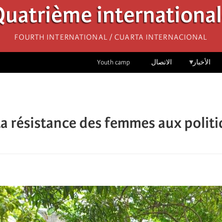
uatrième internationa
Fourth International / Cuarta Internacional
الأخبار
الاتصال
Youth camp
La résistance des femmes aux politi