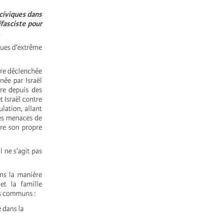
 civiques dans
ifasciste pour
.
ques d’extrême
rre déclenchée
née par Israël
ure depuis des
 Israël contre
lation, allant
les menaces de
re son propre
 ne s’agit pas
ns la manière
et la famille
es communs :
 dans la