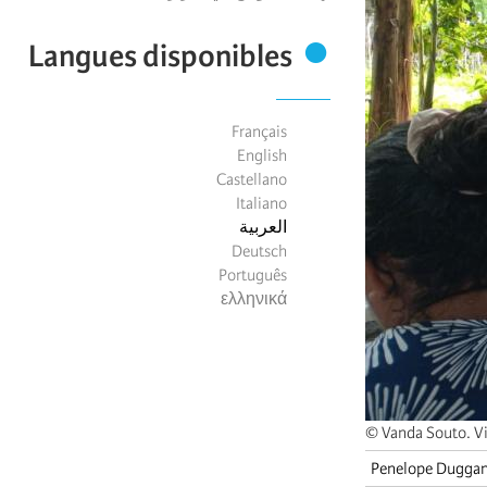
Langues disponibles
Français
English
Castellano
Italiano
العربية
Deutsch
Português
ελληνικά
© Vanda Souto. Vi
Penelope Dugga