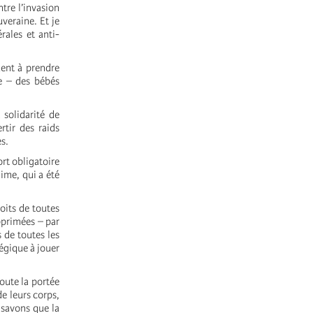
tre l’invasion
uveraine. Et je
ales et anti-
uent à prendre
le – des bébés
 solidarité de
rtir des raids
es.
rt obligatoire
gime, qui a été
oits de toutes
pprimées – par
 de toutes les
égique à jouer
oute la portée
e leurs corps,
 savons que la