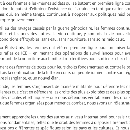
et à ces femmes elles-mêmes soldats qui se battent en première ligne con
, dont le but est d’éliminer l’existence de l’Ukraine en tant que nation so
s qui, en même temps, continuent à s’opposer aux politiques néolibér
 propre gouvernement.
milieu des ravages causés par la guerre génocidaire, les femmes contin
illes et les unes des autres. La vie continue, y compris la vie nouvel
conditions effroyables, sans eau, sans nourriture, sans soins médicaux.
x États-Unis, les femmes ont été en première ligne pour organiser la
es rafles de ICE – en menant des opérations de surveillances pour ave
rtant de la nourriture aux familles trop terrifiées pour sortir des chez ell
ment des femmes de 2022 pour leurs droits fondamentaux et contre le po
a fois la continuation de la lutte en cours du peuple iranien contre son ré
e si sanglante, et un nouvel élan.
onde, les femmes s’organisent de manière militante pour défendre les dr
entes que c’est en défendant les droits des plus exploitées et des plus o
ités raciales et ethniques – que nous défendons véritablement les droits
nt que femmes organisées pour mener ce combat, nous avons un rôle strat
.
ment apprendre les unes des autres au niveau international pour saisir t
ons fondamentales, telles que le droit des femmes à disposer librement d
estions différentes et spécifiques selon les pays et les cultures. Et nous