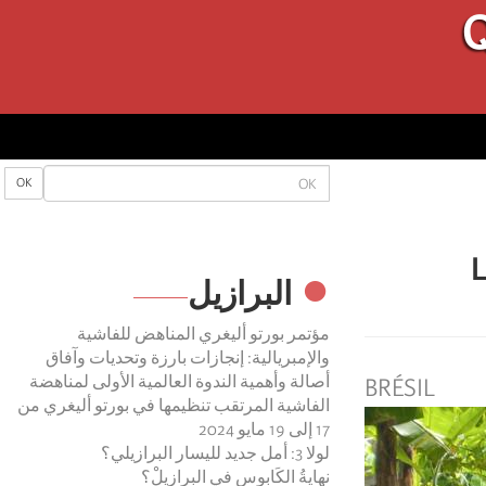
Q
OK
OK
“
البرازیل
مؤتمر بورتو أليغري المناهض للفاشية
والإمبريالية: إنجازات بارزة وتحديات وآفاق
أصالة وأهمية الندوة العالمية الأولى لمناهضة
BRÉSIL
الفاشية المرتقب تنظيمها في بورتو أليغري من
17 إلى 19 مايو 2024
لولا 3: أمل جديد لليسار البرازيلي؟
نهايةُ الكَابوس في البرازيلْ؟