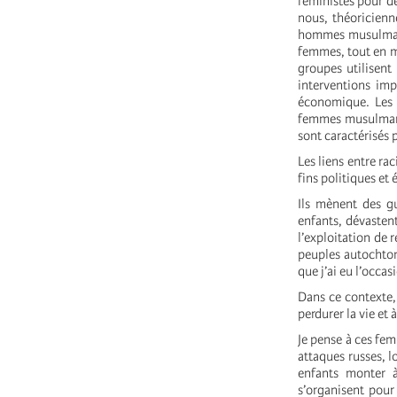
féministes pour d
nous, théoricienn
hommes musulmans
femmes, tout en m
groupes utilisent 
interventions imp
économique. Les p
femmes musulmanes
sont caractérisés
Les liens entre ra
fins politiques et
Ils mènent des gu
enfants, dévasten
l’exploitation de 
peuples autochtone
que j’ai eu l’occa
Dans ce contexte, 
perdurer la vie et
Je pense à ces fem
attaques russes, lo
enfants monter à
s’organisent pour