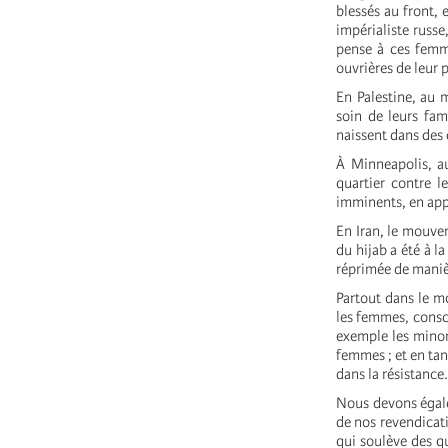
blessés au front, 
impérialiste russe
pense à ces femme
ouvrières de leur
En Palestine, au 
soin de leurs fam
naissent dans des 
À Minneapolis, au
quartier contre l
imminents, en appo
En Iran, le mouve
du hijab a été à l
réprimée de manièr
Partout dans le m
les femmes, consci
exemple les minor
femmes ; et en ta
dans la résistance
Nous devons égale
de nos revendicati
qui soulève des qu