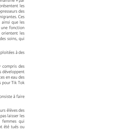
onalisme » par
présentent les
presseurs des
migrantes. Ces
, ainsi que les
t une fonction
 orientent les
des soins, qui
ploitées à des
y compris des
ls développent
rces en eau des
s pour Tik Tok
nsiste à faire
urs élèves des
pas laisser les
es femmes qui
nt été tués ou