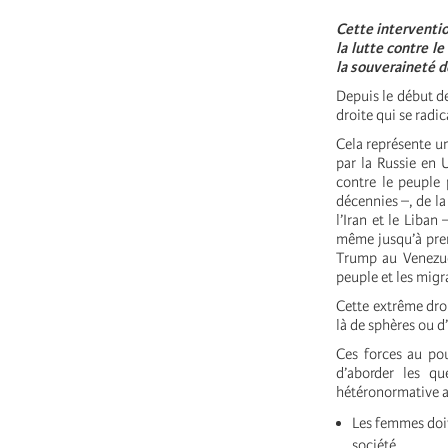
Cette interventio
la lutte contre l
la souveraineté 
Depuis le début de
droite qui se radi
Cela représente un
par la Russie en 
contre le peuple 
décennies –, de la
l’Iran et le Liba
même jusqu’à pren
Trump au Venezuel
peuple et les migr
Cette extrême droi
là de sphères ou d
Ces forces au po
d’aborder les q
hétéronormative a
Les femmes doiv
société,