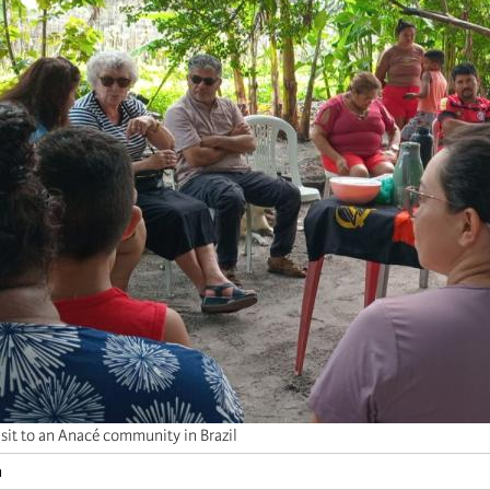
sit to an Anacé community in Brazil
n