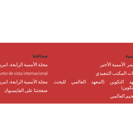
مية
صحافتنا
مر الأممية الأخير
مجلة الأممية الرابعة، انبري
نات المكتب التنفيذي
unto de vista internacional
د التكوين (المعهد العالمي للبحث
مجلة الأممية الرابعة، انبر
تكوين)
صفحتنا على الفايسبوك
خيم العالمي