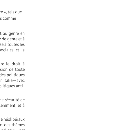
e », tels que
ues comme
t au genre en
é de genre et à
se à toutes les
ociales et la
re le droit à
sion de toute
des politiques
 Italie – avec
litiques anti-
de sécurité de
écemment, et à
de néolibéraux
ion des thèmes