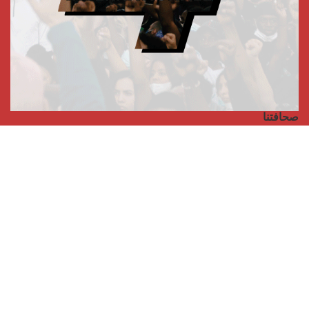
صحافتنا
مجلة الأممية الرابعة، انبريكور، بالإنجليزية
Punto de vista internacional
مجلة الأممية الرابعة، انبريكور، بالفرنسية
صفحتنا على الفايسبوك
الأممية
مؤتمر الأممية الأخير
بيانات المكتب التنفيذي
معهد التكوين (المعهد العالمي للبحث والتكوين)
المخيم العالمي
الكتاب