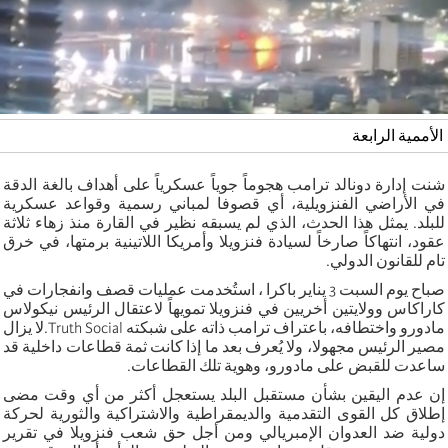
الأممية الرابعة
شنت إدارة دونالد ترامب هجوماً جوياً عسكرياً على أهداف بالغة الدقة
في الأراضي الفنزويلية، أي قصوفا لمباني رسمية وقواعد عسكرية
للبلد. يمثل هذا الحدث، الذي لم يسبقه نظير في القارة منذ زهاء ثلاثة
عقود، انتهاكاً صارخاً لسيادة فنزويلا وأمريكا اللاتينية برمتها، في خرق
تام للقانون الدولي
.
صباح يوم السبت 3 يناير باكرا ، استُخدمت عمليات قصف وانفجارات في
كاراكاس وولايتين أخريين في فنزويلا تمويهاً لاعتقال الرئيس نيكولاس
مادورو واختطافه، باعتراف ترامب ذاته على شبكته
Truth Social
.لا يزال
مصير الرئيس مجهولا، ولا يُعرف بعد ما إذا كانت ثمة قطاعات داخلية قد
ساعدت للقبض على مادورو، وهوية تلك القطاعات
.
إن عدم اليقين بشأن مستقبل البلد يستعجل أكثر من أي وقت مضى
إطلاق كل القوى التقدمية والديمقراطية والاشتراكية والثورية لحركة
دولية ضد العدوان الإمبريالي ومن أجل حق شعب فنزويلا في تقرير