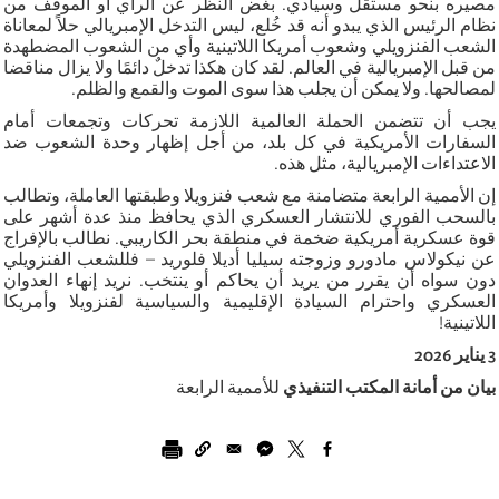
مصيره بنحو مستقل وسيادي. بغض النظر عن الرأي أو الموقف من
نظام الرئيس الذي يبدو أنه قد خُلع، ليس التدخل الإمبريالي حلاً لمعاناة
الشعب الفنزويلي وشعوب أمريكا اللاتينية وأي من الشعوب المضطهدة
من قبل الإمبريالية في العالم. لقد كان هكذا تدخلٌ دائمًا ولا يزال مناقضا
لمصالحها. ولا يمكن أن يجلب هذا سوى الموت والقمع والظلم
.
يجب أن تتضمن الحملة العالمية اللازمة تحركات وتجمعات أمام
السفارات الأمريكية في كل بلد، من أجل إظهار وحدة الشعوب ضد
الاعتداءات الإمبريالية، مثل هذه
.
إن الأممية الرابعة متضامنة مع شعب فنزويلا وطبقتها العاملة، وتطالب
بالسحب الفوري للانتشار العسكري الذي يحافظ منذ عدة أشهر على
قوة عسكرية أمريكية ضخمة في منطقة بحر الكاريبي. نطالب بالإفراج
عن نيكولاس مادورو وزوجته سيليا أديلا فلوريد – فللشعب الفنزويلي
دون سواه أن يقرر من يريد أن يحاكم أو ينتخب. نريد إنهاء العدوان
العسكري واحترام السيادة الإقليمية والسياسية لفنزويلا وأمريكا
اللاتينية
!
3 يناير 2026
بيان من أمانة المكتب التنفيذي
للأممية الرابعة