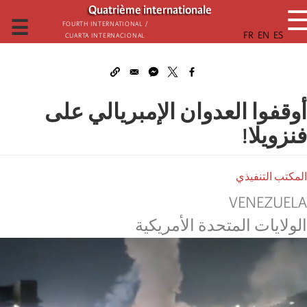
تجاوز
Quatrième internationale
إلى
☰
Fourth International /
Cuarta Internacional
المحتوى
الرئيسي
أوقفوا العدوان الإمبريالي على
فنزويلا!
المكتب التنفيذي
VENEZUELA
الولایات المتحدة الأمریكیة