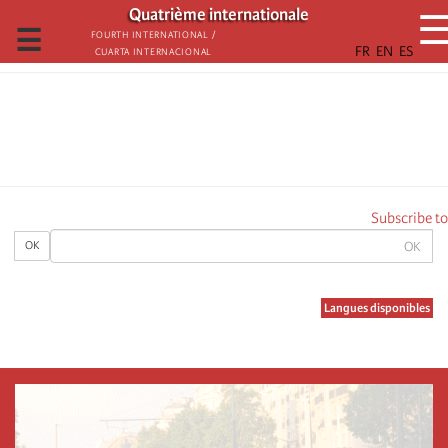
تجاوز
Quatrième internationale
إلى
☰
Fourth International /
Cuarta Internacional
المحتوى
الرئيسي
Subscribe to
OK
OK
Langues disponibles