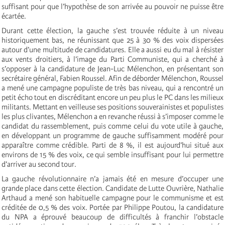
suffisant pour que l’hypothèse de son arrivée au pouvoir ne puisse être
écartée.
Durant cette élection, la gauche s’est trouvée réduite à un niveau
historiquement bas, ne réunissant que 25 à 30 % des voix dispersées
autour d’une multitude de candidatures. Elle a aussi eu du mal à résister
aux vents droitiers, à l’image du Parti Communiste, qui a cherché à
s’opposer à la candidature de Jean-Luc Mélenchon, en présentant son
secrétaire général, Fabien Roussel. Afin de déborder Mélenchon, Roussel
a mené une campagne populiste de très bas niveau, qui a rencontré un
petit écho tout en discréditant encore un peu plus le PC dans les milieux
militants. Mettant en veilleuse ses positions souverainistes et populistes
les plus clivantes, Mélenchon a en revanche réussi à s’imposer comme le
candidat du rassemblement, puis comme celui du vote utile à gauche,
en développant un programme de gauche suffisamment modéré pour
apparaître comme crédible. Parti de 8 %, il est aujourd’hui situé aux
environs de 15 % des voix, ce qui semble insuffisant pour lui permettre
d’arriver au second tour.
La gauche révolutionnaire n’a jamais été en mesure d’occuper une
grande place dans cette élection. Candidate de Lutte Ouvrière, Nathalie
Arthaud a mené son habituelle campagne pour le communisme et est
créditée de 0,5 % des voix. Portée par Philippe Poutou, la candidature
du NPA a éprouvé beaucoup de difficultés à franchir l’obstacle