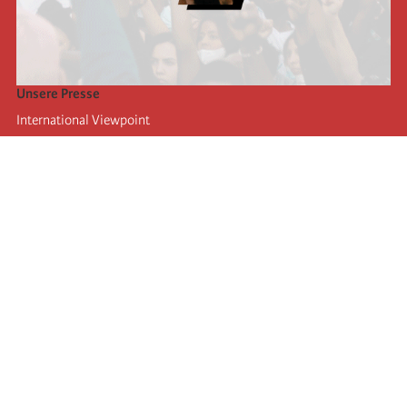
Unsere Presse
International Viewpoint
Punto de vista internacional
Inprecor
Facebook
Twitter
Die Internationale
Die letzten Kongresse der Internationale
Erklärungen des Büros der Vierten Internationale
Bildungseinrichtung IIRE
Jugend
Autors
Videos