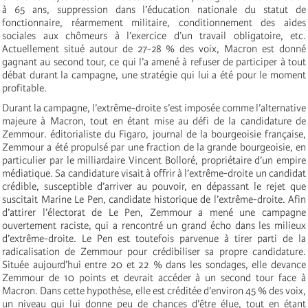
à 65 ans, suppression dans l’éducation nationale du statut de
fonctionnaire, réarmement militaire, conditionnement des aides
sociales aux chômeurs à l’exercice d’un travail obligatoire, etc.
Actuellement situé autour de 27-28 % des voix, Macron est donné
gagnant au second tour, ce qui l’a amené à refuser de participer à tout
débat durant la campagne, une stratégie qui lui a été pour le moment
profitable.
Durant la campagne, l’extrême-droite s’est imposée comme l’alternative
majeure à Macron, tout en étant mise au défi de la candidature de
Zemmour.
é
ditorialiste du Figaro, journal de la bourgeoisie française,
Zemmour a été propulsé par une fraction de la grande bourgeoisie, en
particulier par le milliardaire Vincent Bolloré, propriétaire d’un empire
médiatique. Sa candidature visait à offrir à l’extrême-droite un candidat
crédible, susceptible d’arriver au pouvoir, en dépassant le rejet que
suscitait Marine Le Pen, candidate historique de l’extrême-droite. Afin
d’attirer l’électorat de Le Pen, Zemmour a mené une campagne
ouvertement raciste, qui a rencontré un grand écho dans les milieux
d’extrême-droite. Le Pen est toutefois parvenue à tirer parti de la
radicalisation de Zemmour pour crédibiliser sa propre candidature.
Située aujourd’hui entre 20 et 22 % dans les sondages, elle devance
Zemmour de 10 points et devrait accéder à un second tour face à
Macron. Dans cette hypothèse, elle est créditée d’environ 45 % des voix,
un niveau qui lui donne peu de chances d’être élue, tout en étant