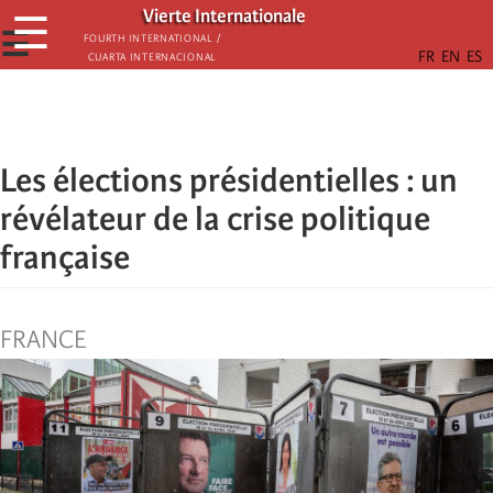
Skip
Vierte Internationale
☰
to
☰
Fourth International /
Cuarta Internacional
main
content
Les élections présidentielles : un
révélateur de la crise politique
française
FRANCE