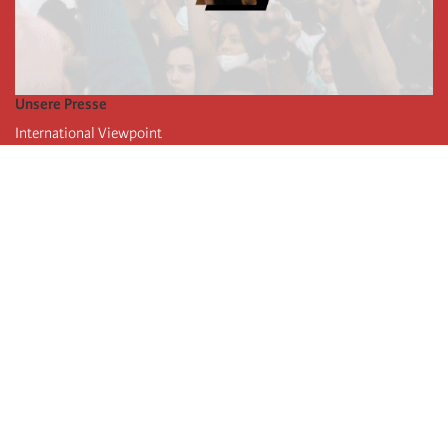
Unsere Presse
International Viewpoint
Punto de vista internacional
Inprecor
Facebook
Twitter
Die Internationale
Die letzten Kongresse der Internationale
Erklärungen des Büros der Vierten Internationale
Bildungseinrichtung IIRE
Jugend
Autors
Videos