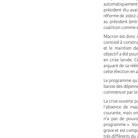
automatiquement q
président élu ava
réforme de 2002 av
au président (ent
coalition comme e
Macron est donc c
consisté à constru
et le maintien da
objectif a été pour
en crise larvée. 
arguant de sa réél
cette élection en a
Le programme qu’i
baisse des dépense
commencer par le p
La crise ouverte 
l’absence de maj
courante, mais on
n’a pas de pouvo
programme ». Voul
grave et est compar
très différents du