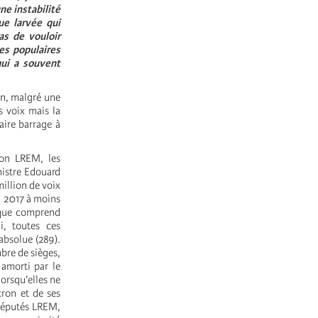
ne instabilité
ue larvée qui
as de vouloir
ses populaires
ui a souvent
ron, malgré une
s voix mais la
aire barrage à
ion LREM, les
nistre Edouard
million de voix
n 2017 à moins
7 que comprend
i, toutes ces
absolue (289).
bre de sièges,
 amorti par le
orsqu’elles ne
cron et de ses
 députés LREM,