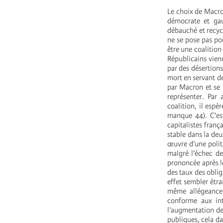
Le choix de Macron
démocrate et gau
débauché et recycl
ne se pose pas pou
être une coalition
Républicains vienn
par des désertions
mort en servant de
par Macron et se 
représenter. Par
coalition, il esp
manque 44). C’est
capitalistes franç
stable dans la de
œuvre d’une politi
malgré l’échec de
prononcée après le
des taux des oblig
effet sembler étr
même allégeance a
conforme aux inté
l’augmentation des
publiques, cela da