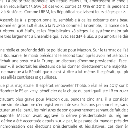
. La droite traditionnelle, les Républicains (LR), amortissent le choc s
is en recueillant 13,63%
(2)
) des voix, contre 21,57% en 2017, ils perdent 
12 à 61 sièges. Comme LREM, les Républicains divisent leurs sièges par 2.
’Assemblée à la proportionnelle, semblable à celles existants dans be
 donné en gros 148 éluEs à la NUPES comme à Ensemble, l’alliance de 
it obtenu 108 éluEs, et les Républicains 78 sièges. Le système majorita
re très largement à Ensemble qui, avec ses 245 éluEs, a pu amortir le dé
e réelle et profonde défaite politique pour Macron. Sur le tarmac de l’aé
la Roumanie, le mardi précédant le second tour, après avoir refusé tout 
affichait une posture à la Trump, un discours d’homme providentiel. Face
rieur », il exhortait les électeurs de lui donner directement une majorité
ne manque à la République » c’est-à-dire à lui-même. Il espérait, qui plu
es alliés centristes et gaullistes.
que plus magistrale. Il espérait renouveler l’holdup réalisé en 2017 sur l
effondrer le PS en 2017, bénéficier de la chute du parti gaulliste LR en 2022
d’autant plus grave pour Macron que, pendant cinq ans, il a considér
ne simple chambre d’enregistrement de ses décisions personnelles, sa
cturer un réel parti, les ministres de son gouvernement servant de fait de
majorité. Macron avait aggravé la dérive présidentialiste du régi
 dérive a été accentuée depuis 2002 par, le passage du mandat présiden
nchronisation des élections présidentielle et législatives, ces derniè