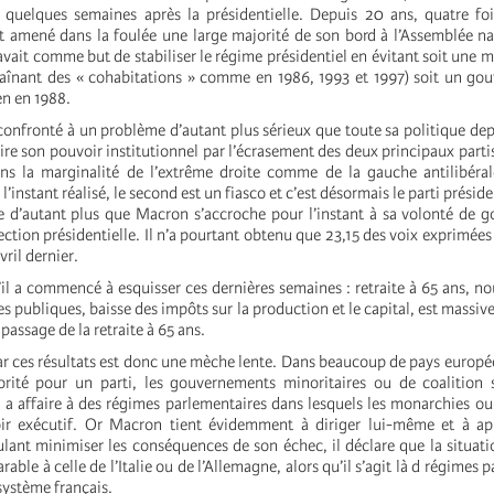
uelques semaines après la présidentielle. Depuis 20 ans, quatre fois
it amené dans la foulée une large majorité de son bord à l’Assemblée na
ait comme but de stabiliser le régime présidentiel en évitant soit une ma
raînant des « cohabitations » comme en 1986, 1993 et 1997) soit un g
n en 1988.
onfronté à un problème d’autant plus sérieux que toute sa politique dep
ire son pouvoir institutionnel par l’écrasement des deux principaux partis
ns la marginalité de l’extrême droite comme de la gauche antilibéral
 l’instant réalisé, le second est un fiasco et c’est désormais le parti préside
Ce d’autant plus que Macron s’accroche pour l’instant à sa volonté de g
ection présidentielle. Il n’a pourtant obtenu que 23,15 des voix exprimées
vril dernier.
l a commencé à esquisser ces dernières semaines : retraite à 65 ans, n
s publiques, baisse des impôts sur la production et le capital, est massiv
assage de la retraite à 65 ans.
par ces résultats est donc une mèche lente. Dans beaucoup de pays europé
orité pour un parti, les gouvernements minoritaires ou de coalition
 a affaire à des régimes parlementaires dans lesquels les monarchies ou
ir exécutif. Or Macron tient évidemment à diriger lui-même et à ap
ant minimiser les conséquences de son échec, il déclare que la situatio
able à celle de l’Italie ou de l’Allemagne, alors qu’il s’agit là d régimes 
 système français.