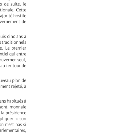
 de suite, le
tionale. Cette
jorité hostile
ouvernement de
uis cinq ans a
 traditionnels
e. Le premier
ntiel qui entre
ouverner seul,
 au 1er tour de
ouveau plan de
ement rejeté, à
ens habitués à
 sont monnaie
 la présidence
pliquer « son
n n’est pas si
parlementaires,