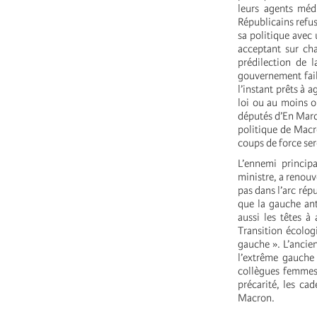
leurs agents méd
Républicains refus
sa politique avec
acceptant sur cha
prédilection de l
gouvernement faib
l’instant prêts à 
loi ou au moins o
députés d’En Marc
politique de Macro
coups de force ser
L’ennemi princip
ministre, a renouv
pas dans l’arc rép
que la gauche ant
aussi les têtes à
Transition écolog
gauche ». L’ancie
l’extrême gauche
collègues femmes 
précarité, les ca
Macron.