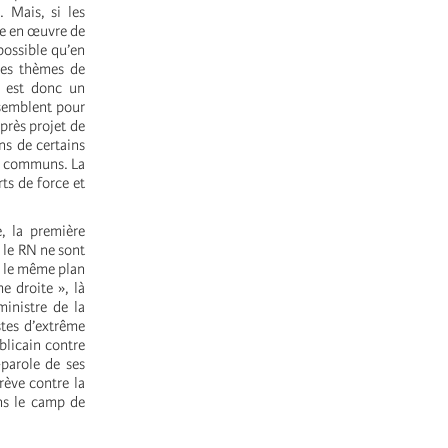
 Mais, si les
ise en œuvre de
possible qu’en
les thèmes de
d est donc un
 semblent pour
près projet de
ns de certains
ts communs. La
ts de force et
, la première
 le RN ne sont
ur le même plan
e droite », là
ministre de la
stes d’extrême
blicain contre
parole de ses
rève contre la
ans le camp de