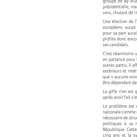
groupe de 89 éluEs
présidentielle, ma
voix, chutant de 1
Une élection de l
européens, aurait
pour sa part aura
profite donc enco
ses candidats.
C’est néanmoins un
en partance pour 
autres partis, il 
extérieurs et inté
que « aucune voix 
être dépendant de s
La gifle n’en est 
après avoir fait s’
Le problème est 
nationale comme u
nécessaire de stru
politiques à sa 
République. Cette
cinq ans et la sy