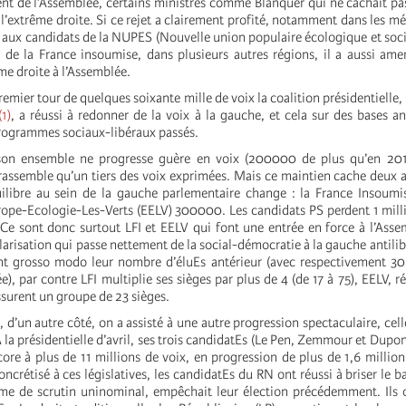
dent de l’Assemblée, certains ministres comme Blanquer qui ne cachait pa
 l’extrême droite. Si ce rejet a clairement profité, notamment dans les mé
 aux candidats de la NUPES (Nouvelle union populaire écologique et social
de la France insoumise, dans plusieurs autres régions, il a aussi am
me droite à l’Assemblée.
emier tour de quelques soixante mille de voix la coalition présidentielle,
(1)
, a réussi à redonner de la voix à la gauche, et cela sur des bases ant
programmes sociaux-libéraux passés.
on ensemble ne progresse guère en voix (200000 de plus qu’en 2017
rassemble qu’un tiers des voix exprimées. Mais ce maintien cache deux 
quilibre au sein de la gauche parlementaire change : la France Insoumi
pe-Ecologie-Les-Verts (EELV) 300000. Les candidats PS perdent 1 milli
e sont donc surtout LFI et EELV qui font une entrée en force à l’Ass
isation qui passe nettement de la social-démocratie à la gauche antilibér
t grosso modo leur nombre d’éluEs antérieur (avec respectivement 30 
), par contre LFI multiplie ses sièges par plus de 4 (de 17 à 75), EELV, r
urent un groupe de 23 sièges.
’un autre côté, on a assisté à une autre progression spectaculaire, cell
A la présidentielle d’avril, ses trois candidatEs (Le Pen, Zemmour et Dupo
ore à plus de 11 millions de voix, en progression de plus de 1,6 million
oncrétisé à ces législatives, les candidatEs du RN ont réussi à briser le 
ème de scrutin uninominal, empêchait leur élection précédemment. Ils