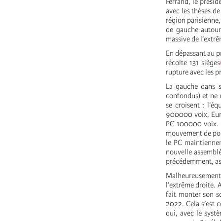
Ferrand, le prési
avec les thèses de
région parisienne,
de gauche autour 
massive de l’extrê
En dépassant au pr
récolte 131 sièges
rupture avec les 
La gauche dans s
confondus) et ne 
se croisent : l’é
900000 voix, Euro
PC 100000 voix. C
mouvement de polar
le PC maintiennen
nouvelle assemblée
précédemment, ass
Malheureusement, d
l’extrême droite. 
fait monter son sc
2022. Cela s’est c
qui, avec le syst