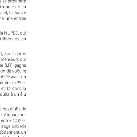
s sa proximité
tropoles et en
e), l’alliance
ené une entrée
 la NUPES, qui
ilibérales, en
, tous partis
ascenseurs qui
se (LFI) gagne
on de voix, le
emblée avec un
ale : le PS et
et 12 dans la
éduits à un élu
e des éluEs de
nt-Aignan) ont
 entre 2017 et
barrage anti RN
 obtiennent un