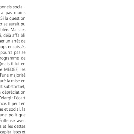
ionnels social-
n a pas moins
Si la question
rise aurait pu
mblée. Mais les
, déjà affaibli
ner un arrêt de
oups encaissés
 pourra pas se
 programme de
mais il lui en
 le MEDEF, les
 d’une majorité
uré la mise en
t substantiel,
e dépréciation
élargir l’écart
nce. Il peut en
 et social, la
une politique
rilleuse avec
 et les dettes
apitalistes et