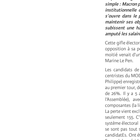
simple : Macron p
institutionnelle
s’ouvre dans le 
maintenir ses obj
subissent une h
amputé les salaire
Cette gifle électo
opposition à sa p
moitié venait d’un
Marine Le Pen.
Les candidats de
centristes du MOD
Philippe) enregist
au premier tour, d
de 26%. Il y a 5 
l’Assemblée), av
composantes (la l
La perte vient ex
seulement 155. C’
système électoral 
se sont pas tout 
candidatEs. Ont é