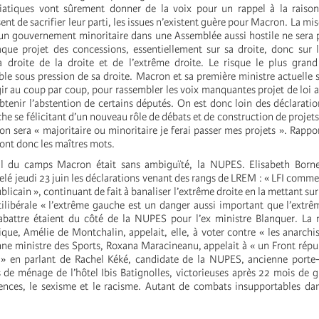
iatiques vont sûrement donner de la voix pour un rappel à la raison.
ent de sacrifier leur parti, les issues n’existent guère pour Macron. La m
 un gouvernement minoritaire dans une Assemblée aussi hostile ne sera 
que projet des concessions, essentiellement sur sa droite, donc sur 
a droite de la droite et de l’extrême droite. Le risque le plus gran
le sous pression de sa droite. Macron et sa première ministre actuelle
agir au coup par coup, pour rassembler les voix manquantes projet de loi a
btenir l’abstention de certains députés. On est donc loin des déclaratio
he se félicitant d’un nouveau rôle de débats et de construction de proje
n sera « majoritaire ou minoritaire je ferai passer mes projets ». Rappor
ont donc les maîtres mots.
al du camps Macron était sans ambiguïté, la NUPES. Elisabeth Borne
elé jeudi 23 juin les déclarations venant des rangs de LREM : « LFI comme
ublicain », continuant de fait à banaliser l’extrême droite en la mettant s
ilibérale « l’extrême gauche est un danger aussi important que l’extrêm
 abattre étaient du côté de la NUPES pour l’ex ministre Blanquer. La 
ique, Amélie de Montchalin, appelait, elle, à voter contre « les anarchi
nne ministre des Sports, Roxana Maracineanu, appelait à « un Front répu
 » en parlant de Rachel Kéké, candidate de la NUPES, ancienne porte-
de ménage de l’hôtel Ibis Batignolles, victorieuses après 22 mois de g
dences, le sexisme et le racisme. Autant de combats insupportables d