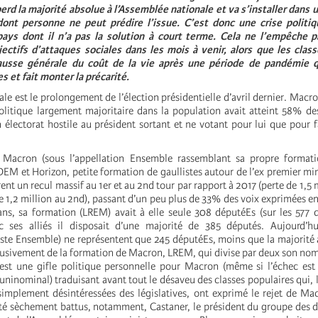
erd la majorité absolue à l’Assemblée nationale et va s’installer dans u
 dont personne ne peut prédire l’issue. C’est donc une crise politiq
pays dont il n’a pas la solution à court terme. Cela ne l’empêche p
ectifs d’attaques sociales dans les mois à venir, alors que les clas
ausse générale du coût de la vie après une période de pandémie q
s et fait monter la précarité.
rale est le prolongement de l’élection présidentielle d’avril dernier. Mac
olitique largement majoritaire dans la population avait atteint 58% de
 électorat hostile au président sortant et ne votant pour lui que pour f
 Macron (sous l’appellation Ensemble rassemblant sa propre format
EM et Horizon, petite formation de gaullistes autour de l’ex premier mi
rent un recul massif au 1er et au 2nd tour par rapport à 2017 (perte de 1,5 
e 1,2 million au 2nd), passant d’un peu plus de 33% des voix exprimées e
ans, sa formation (LREM) avait à elle seule 308 députéEs (sur les 57
ec ses alliés il disposait d’une majorité de 385 députés. Aujourd’hu
iste Ensemble) ne représentent que 245 députéEs, moins que la majorité 
clusivement de la formation de Macron, LREM, qui divise par deux son nom
est une gifle politique personnelle pour Macron (même si l’échec est
uninominal) traduisant avant tout le désaveu des classes populaires qui, l
simplement désintéressées des législatives, ont exprimé le rejet de Ma
té sèchement battus, notamment, Castaner, le président du groupe des