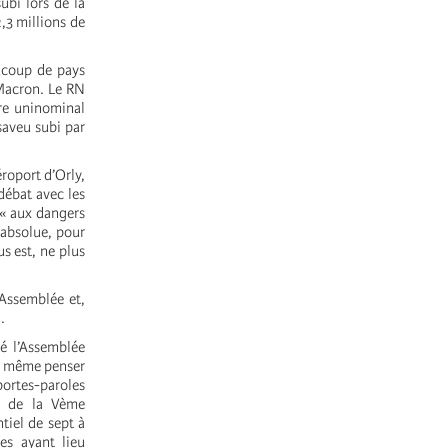
ubi lors de la
2,3 millions de
aucoup de pays
Macron. Le RN
ire uninominal
saveu subi par
roport d’Orly,
débat avec les
 « aux dangers
 absolue, pour
s est, ne plus
’Assemblée et,
.
é l’Assemblée
ns même penser
 portes-paroles
me de la Vème
tiel de sept à
res ayant lieu