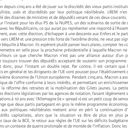
 depuis cinq ans a été de jouer sur le discrédit des vieux partis institut
lliste, usés et discrédités par leur politique néolibérale. LREM n’e
é des dizaines de ministres et de députéEs venant de ces deux courants. 
r l’instant pour les élus PS de la NUPES, un des scénarios de sortie de c
 avec les Républicains, ce qui aurait pu représenter une majorité à l’Asse
ent, avec cette élection, d’échapper à une descente aux Enfers et le parti
 vers LREM et une pression très forte de l’extrême droite, ne veut pas sig
 béquille à Macron. Ils espèrent plutôt panser leurs plaies, compter les c
remettre en selle pour la prochaine présidentielle à laquelle Macron ne
 ailleurs ce que cherche Macron n’est pas une alliance autour d’un
ère toujours trouver des députéEs acceptant de soutenir son programme (
 donc, pour l’instant un double rejet. Par contre, il est certain que
ais en général et les dirigeants de l’UE vont pousser pour l’établissement
uxième économie de l’Union européenne. Pendant cinq ans, Macron a ass
que de l’offre conforme à leurs intérêts, et permettant un enrichissemen
 la réforme des retraites et la mobilisation des Gilets jaunes. La petit
s élections législatives par les agences de notation, faisant légèrement s’
ations à 10 ans avec l’Allemagne (le « spread ») est un petit coup de semo
ange que deux partis partageant en gros le même programme économique
ux politiques néolibérales mettent ainsi en péril la continuation d’
rêts capitalistes, alors que la situation va être de plus en plus pé
 taux de la BCE, le retour aux règles de l’UE sur les déficits budgétaires
ns un contexte de guerre prolongée et de montée de l’inflation. Donc les c